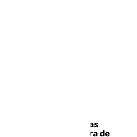
Andalucía
Más de 3.000 personas
recorrerán la carretera de