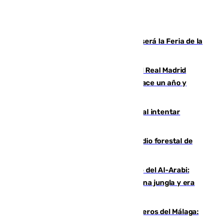
Talleres, escape room y música: así será la Feria de la
Juventud Cofrade de Málaga
El fichaje más caro de la historia del Real Madrid
costaba 105 millones de euros menos hace un año y
jugaba en Leganés
Ceuta suma 82 fallecidos en el mar al intentar
cruzar la frontera española
Huelva eleva a emergencia el incendio forestal de
Niebla
Juanfran Funes, sobre el duro juego del Al-Arabi:
“Por momentos nos hemos metido en una jungla y era
hasta peligroso”
Ya se han estrenado los tres delanteros del Málaga: