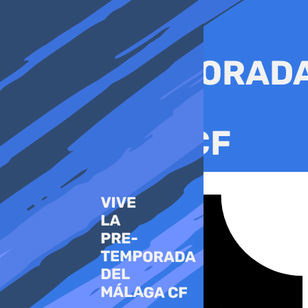
Ir
al
contenido
Tiktok