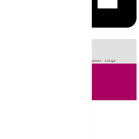
HOY
|
Fútbol
Primera División
Crisis Migratoria en Ceuta
Sucesos
LaLiga
Andalucía