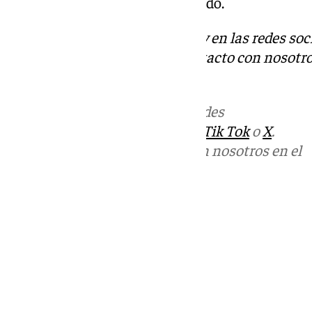
de los palestinos», ha sentenciado.
Descubre más noticias de 101Tv en las redes soc
Tok
o
X
. Puedes ponerte en contacto con nosotro
informativos@101tv.es
Más noticias de
101TV
en las redes
sociales:
Instagram
,
Facebook
,
Tik Tok
o
X
.
Puedes ponerte en contacto con nosotros en el
correo
informativos@101tv.es
Tags:
Últimas noticias