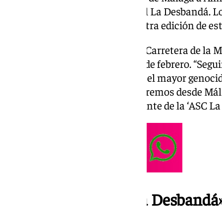
febrero en la IX Marcha Integral La Desbandá. L
desde la calle Alcazabilla para otra edición de e
Lo harán por la conocida como Carretera de la M
jueves 6 de hasta el próximo 15 de febrero. “Seg
es sacar del olvido y del silencio el mayor genoc
Más de 3.000 personas marcharemos desde Mála
etapas”, ha asegurado el presidente de la ‘ASC L
«Más verdad sobre La Desbandá