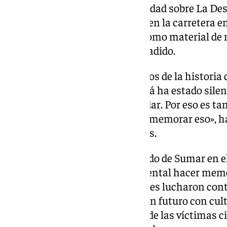
Morales ha reclamado «más verdad sobre La Desb
conocimiento de lo que ocurrió en la carretera en
«La La Desbandá se declarará como material de 
Oficial del Estado (BOE)», ha añadido.
«Fue uno de los peores momentos de la historia
debe olvidar nunca. La Desbandá ha estado sile
muchos años. No se puede olvidar. Por eso es ta
que personas hayan venido a rememorar eso», ha
Gobierno en Málaga, Javier Salas.
El coordinador de IU-A y diputado de Sumar en el
parte, ha dicho que «es fundamental hacer memo
sufrieron esa masacre y a quienes lucharon contr
memoria podemos garantizar un futuro con cult
se dé tiene que ser en memoria de las víctimas ci