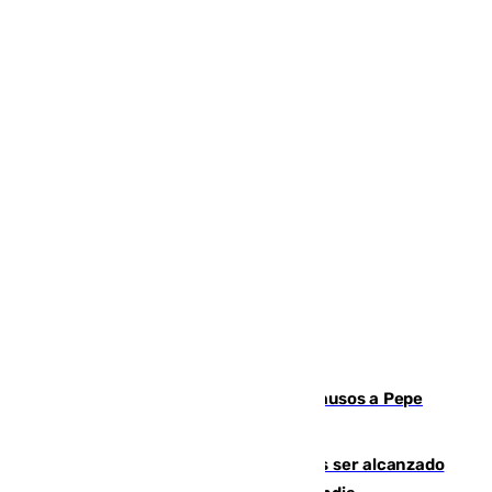
Granada despide con lágrimas y aplausos a Pepe
Habichuela
Un futbolista de 24 años muere tras ser alcanzado