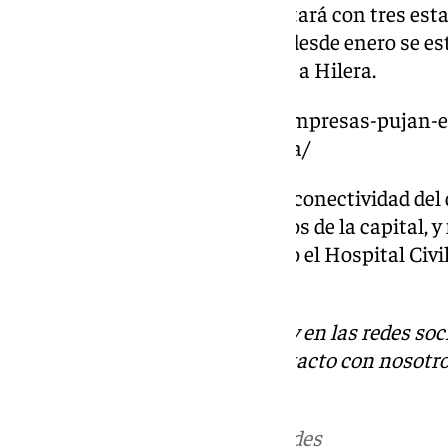
un total de 1,8 kilómetros y contará con tres est
contratación en tres tramos, y desde enero se es
tramo, que va de Guadalmedina a Hilera.
https://www.101tv.es/quince-empresas-pujan-e
prolongacion-del-metro-malaga/
Este proyecto busca mejorar la conectividad del 
de los más densamente poblados de la capital, y 
equipamientos sanitarios como el Hospital Civil
Hospital de Málaga.
Descubre más noticias de 101Tv en las redes soc
Tok
o
X
. Puedes ponerte en contacto con nosotro
informativos@101tv.es
.
Más noticias de
101TV
en las redes