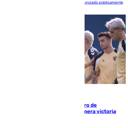
máximo mandatario del club madrileño ha denunciado públicamente
que está recibiendo amenazas de muerte
05.08.2026
Málaga-Al-Arabi: tercer encuentro de
pretemporada en busca de la primera victoria
blanquiazul