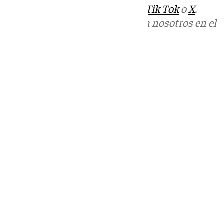
sociales:
Instagram
,
Facebook
,
Tik Tok
o
X
.
Puedes ponerte en contacto con nosotros en el
correo
informativos@101tv.es
Tags:
Últimas noticias