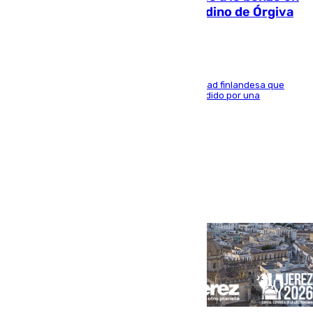
una bañera en el municipio granadino de Órgiva
Se trata de un hombre de 52 años y nacionalidad finlandesa que
vivía en la calle y que hace unos días, fue atendido por una
enfermedad mental