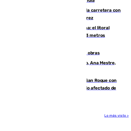
por un rayo durante un partido en Tailandia
Muere un conductor tras salirse de la carretera con
su turismo en la A-480 a la altura de Jerez
Julio supera a junio en basura marina: el litoral
occidental malagueño recoge más de 33 metros
cúbicos de residuos
El Cádiz se afila ante un Granada en obras
La nueva presidenta del Parlamento, Ana Mestre,
hace parada institucional en Cádiz
Estabilizado el incendio forestal de San Roque con
19 familias aún desalojadas y un domicilio afectado de
gravedad
Lo más visto >
Más noticias