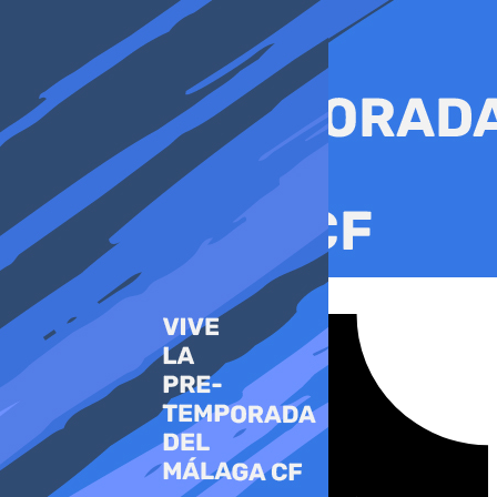
Ir
al
contenido
Tiktok