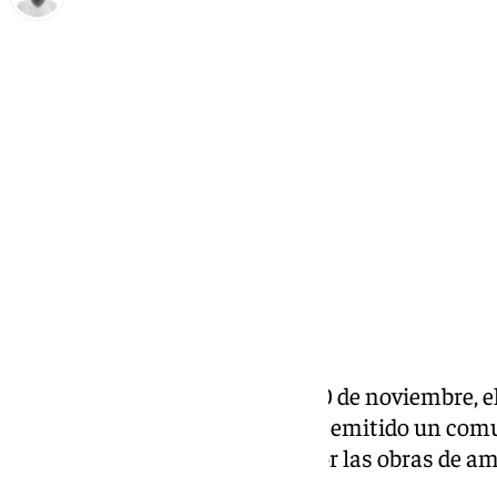
Antonio López
sábado, 30 noviembre 2024, 14:00
Compartir:
En la mañana de este sábado 30 de noviembre, e
través del Área de Movilidad, ha emitido un co
cortes de tráfico
en la capital por las obras de a
semana.