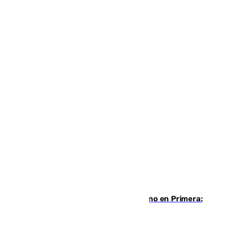
Las ganas de Larrubia ante su estreno en Primera:
“En busca de más sueños”