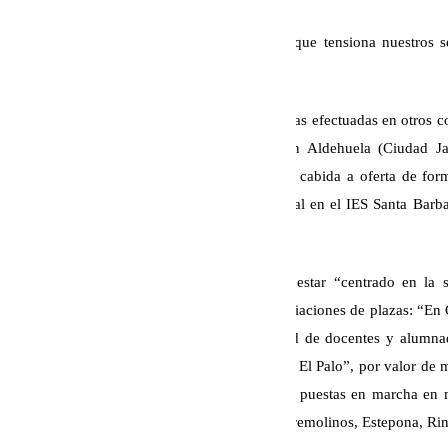
Cada vez tenemos más residentes, lo que tensiona nuestros se
educativo
Pero Navarro también se ha referido a las obras efectuadas en otros co
cuales “tienen más de 30 años”: “El Martin Aldehuela (Ciudad Ja
inversión de 2,6 millones de euros, para dar cabida a oferta de for
pendientes de la provincia y Andalucía”. Igual en el IES Santa Barb
millones con le mismo objetivo.
El gran objetivo de esta inversión asegura estar “centrado en la s
eficiencia energética, bioclimatización y ampliaciones de plazas: “En 
y construida nuevas aulas para la comodidad de docentes y alumna
instituto La Rosaleda, Fernando de los Ríos o El Palo”, por valor de
ha incidido en las nuevas infraestructuras ya puestas en marcha en
como son Marbella, Mijas, Benalmádena, Torremolinos, Estepona, Rinc