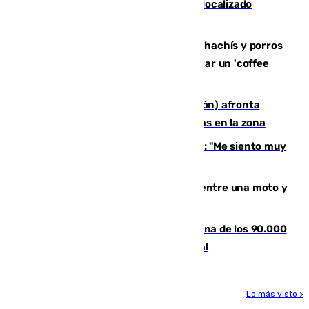
Muere un joven de 21 años tras ser localizado
inconsciente en una piscina de El Palo
Cae una red que vendía marihuana, hachís y porros
en Marbella: cinco detenidos por regentar un 'coffee
shop'
El incendio forestal de Tírig (Castellón) afronta
horas claves ante el riesgo de tormentas en la zona
De la Fuente, homenajeado en Haro: "Me siento muy
emocionado"
Muere un hombre en un accidente entre una moto y
un quad en un pueblo de Granada
De la firma de Alfonso XII a la Chiclana de los 90.000
habitantes: siglo y medio de orgullo local
Lo más visto >