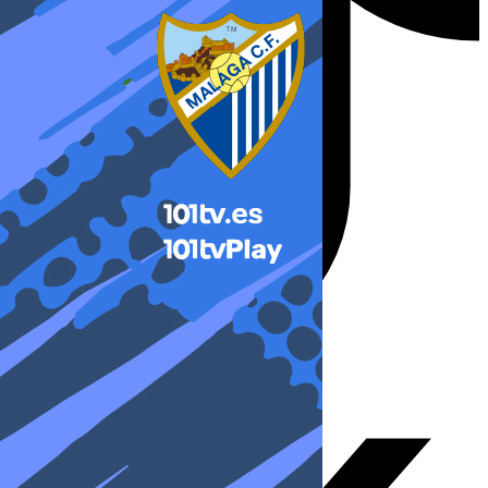
X-twitter