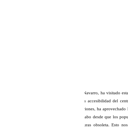
Antonio López
miércoles, 4 septiembre 2024, 14:00
Compartir:
La delegada de la Junta en Málaga, Patricia Navarro, ha visitado e
están llevando a cabo obras para mejorar la accesibilidad del cen
territorial de Desarrollo Educativo, Miguel Briones
,
ha aprovechado la
sobre infraestructuras educativas llevadas a cabo desde que los pop
nos encontramos una planta de infraestructuras obsoleta. Esto no