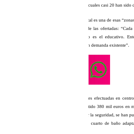
millones de euros en toda la provincia, de los cuales casi 20 han sido 
Navarro ha querido destacar que Málaga capital es una de esas “zonas
demandan siempre han estado por encima de las ofertadas: “Cada 
nuestros servicios públicos esenciales como es el educativo. E
importante por equiparar esa oferta con la gran demanda existente”.
La delegada ha hecho gala de las actuaciones efectuadas en cent
tenido lugar la cita y en el cual se han invertido 380 mil euros en 
muro perimetral en mal estado para garantizar la seguridad, se han pu
ascensor para la accesibilidad, así como un cuarto de baño adap
problema de movilidad».