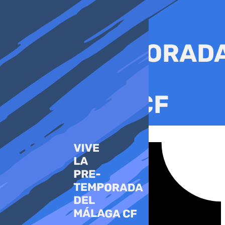
Ir
al
contenido
Tiktok