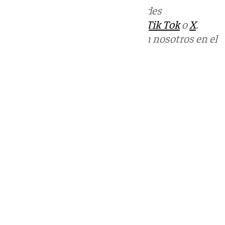
Más noticias de
101TV
en las redes
sociales:
Instagram
,
Facebook
,
Tik Tok
o
X
.
Puedes ponerte en contacto con nosotros en el
correo
informativos@101tv.es
Tags:
Últimas noticias