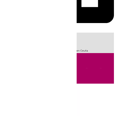
HOY
|
Sucesos
Incendios
Fútbol
LaLiga
Crisis Migratoria en Ceuta
Andalucía