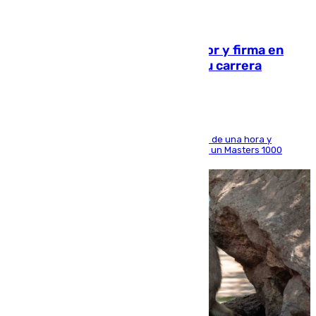
09.08.2026
Daniel Mérida derriba a Griekspoor y firma en
Montreal el mejor resultado de su carrera
El madrileño arrolla al neerlandés en poco más de una hora y
alcanza por primera vez los cuartos de final de un Masters 1000