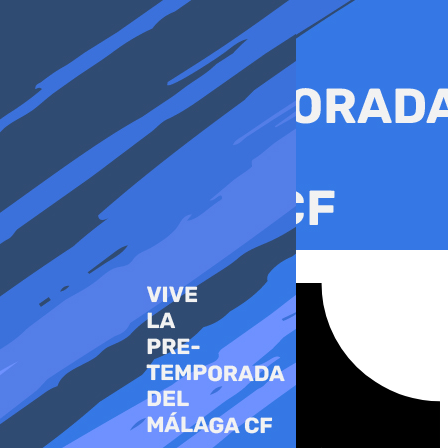
Ir
al
contenido
Tiktok