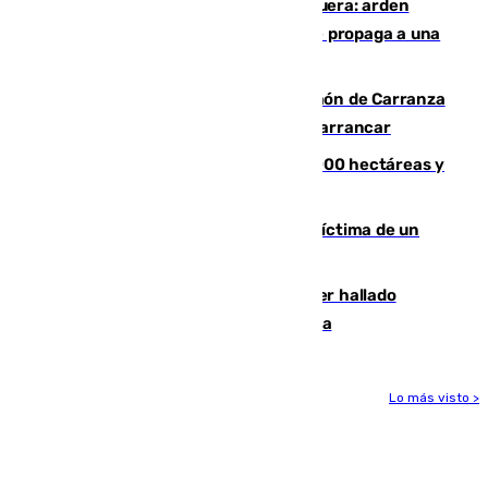
Incendio en un vertedero de Antequera: arden
chatarra, muebles y palets y el fuego se propaga a una
zona de monte
Las Palmas conquista el Trofeo Ramón de Carranza
y somete a un Cádiz que no termina de arrancar
El incendio de Niebla alcanza las 8.000 hectáreas y
mantiene desalojadas a 474 personas
El tenista checho Lehecka, nueva víctima de un
Rafa Jódar que está siendo imparable
Muere un hombre de 58 años tras ser hallado
inconsciente en una piscina en Cómpeta
Lo más visto >
Más noticias