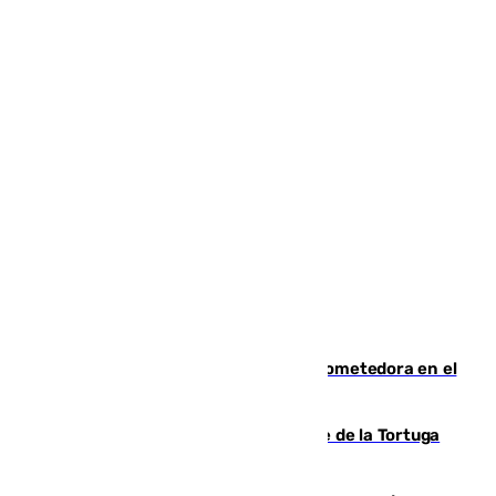
El año 2007, una generación muy prometedora en el
mundo del fútbol
Incendio forestal en el paraje Monte de la Tortuga
de Málaga