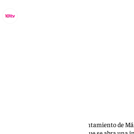
Miguel Alfonso
miércoles, 5 febrero 2025, 17:10
Compartir:
El portavoz socialista en el Ayuntamiento de Mál
alcalde, Francisco de la Torre, «que se abra una 