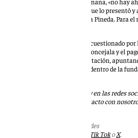
Cultura, celebrado la pasada semana, «no hay a
la Fundación Contemporánea que lo presentó y a
la concejala de Cultura, Mariana Pineda. Para el 
ciudad».
Así respondió De la Torre al ser cuestionado por 
esa relación en el pasado de la concejala y el pag
Ayuntamiento para esta presentación, apuntando 
fue o tuvo tareas profesionales dentro de la fund
responsabilidad».
Descubre más noticias de 101Tv en las redes soc
Tok
o
X
. Puedes ponerte en contacto con nosotro
informativos@101tv.es
Más noticias de
101TV
en las redes
sociales:
Instagram
,
Facebook
,
Tik Tok
o
X
.