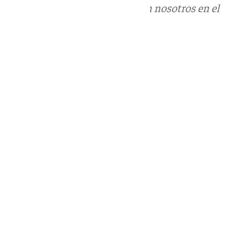
Puedes ponerte en contacto con nosotros en el
correo
informativos@101tv.es
Tags:
Últimas noticias