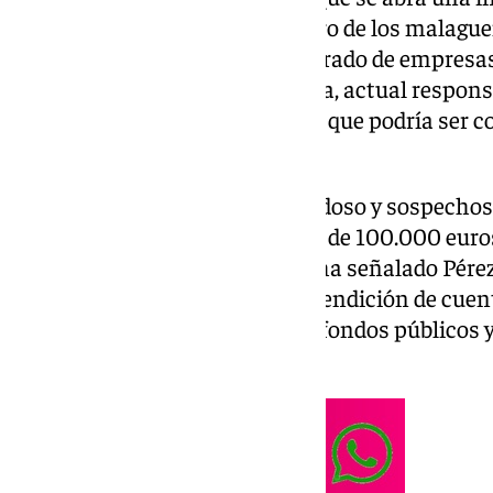
de casi 100.000 euros con dinero de los malague
Contemporánea
, «un conglomerado de empresas 
concejala del PP Mariana Pineda, actual respons
Consistorio de la capital, hecho que podría ser 
intereses».
«Nos resulta, como mínimo, dudoso y sospechos
forma directa una adjudicación de 100.000 eur
su anterior puesto de trabajo», ha señalado Pére
seguirán «exigiendo claridad y rendición de cuen
conocer cómo se gestionan los fondos públicos y
contratos de forma irregular».