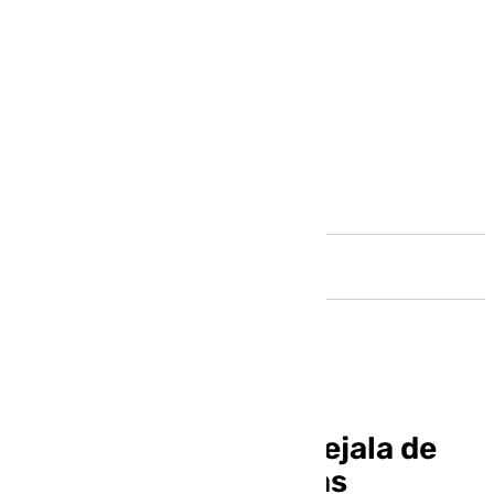
Andalucía
Polémica con la concejala de
Cultura de Málaga tras