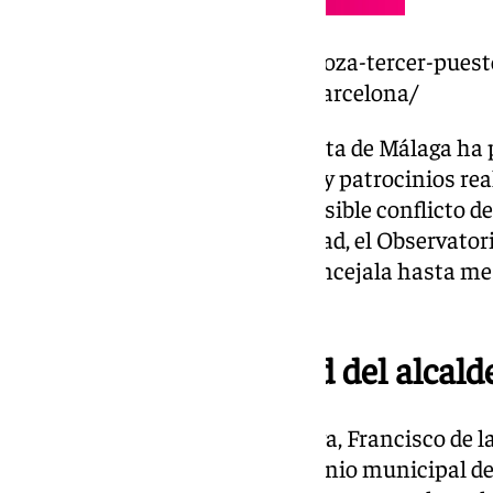
https://www.101tv.es/malaga-roza-tercer-puest
aparta-subirse-podio-madrid-barcelona/
Así, el Grupo Municipal Socialista de Málaga ha
Promálaga la relación de pagos y patrocinios re
de que se haya conocido ese «posible conflicto de
de un evento cultural en la ciudad, el Observator
una empresa «dirigida por la concejala hasta me
como edil en el Ayuntamiento».
La absoluta seguridad del alcald
Por su parte, el alcalde de Málaga, Francisco de l
seguridad» de que con el patrocinio municipal de