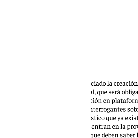
miércoles, 16 octubre 2024, 18:47
Compartir:
El Gobierno de España ha anunciado la creación 
inmuebles de alquiler vacacional, que será obliga
necesario para su comercialización en platafor
Booking. Este cambio plantea interrogantes sobr
registro de viviendas de uso turístico que ya exi
82.454, de las que 41.038 se concentran en la pro
continuación, te explicamos lo que deben saber lo