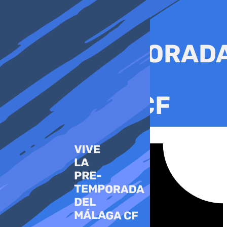
Ir
al
contenido
Tiktok