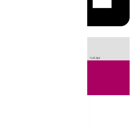
HOY
|
Sucesos
Crisis Migratoria en Ceuta
Fútbol
Incendios
LaLiga
Andalucía