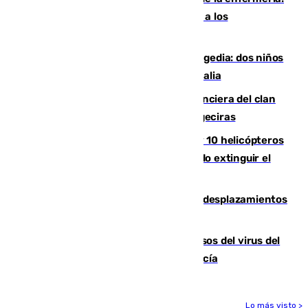
Juan Cruz se incorpora con normalidad a los
entrenamientos
Una venganza familiar acaba en tragedia: dos niños
y un adulto mueren en una piscina en Italia
Golpe definitivo a la estructura financiera del clan
de los hermanos Sánchez Castro en Algeciras
Más de 600 bomberos, 169 medios y 10 helicópteros
están desplegados en la zona intentando extinguir el
incendio de Niebla
El eclipse provocará 1,5 millones de desplazamientos
adicionales por carretera
La Junta confirma cinco nuevos casos del virus del
Nilo y suma ya un total de 26 en Andalucía
Lo más visto >