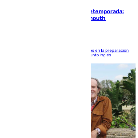
La ‘delicatessen’ de Isco en la pretemporada:
pisadita y cañito ante el Bournemouth
El malagueño sigue mejorando sus sensaciones en la preparación
veraniega con minutos de calidad ante el conjunto inglés