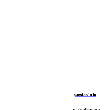
Más de 15.000 ceutíes reclaman "respuestas" a la
crisis migratoria
Buenas noticias para el Málaga desde la enfermería: