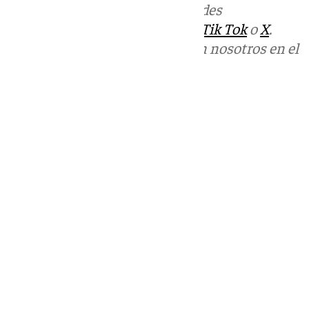
Más noticias de
101TV
en las redes
sociales:
Instagram
,
Facebook
,
Tik Tok
o
X
.
Puedes ponerte en contacto con nosotros en el
correo
informativos@101tv.es
Tags:
Últimas noticias