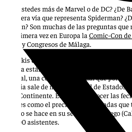
¿Son ustedes más de Marvel o de DC? ¿De 
la tercera vía que representa Spiderman? 
Woman? Son muchas de las preguntas que r
por primera vez en Europa la
Comic-Con de
Ferias y Congresos de Málaga.
Los frikis de la Costa del Sol y por extensió
España están de enhorabuena con el desem
cultural, una convención anual que por pri
historia sale de manera oficial de Estados U
Viejo Continente. Están por conocer las fech
detalles como el precio de las entradas que
cuando se hace en su sede de San Diego (Cal
170.000 asistentes.