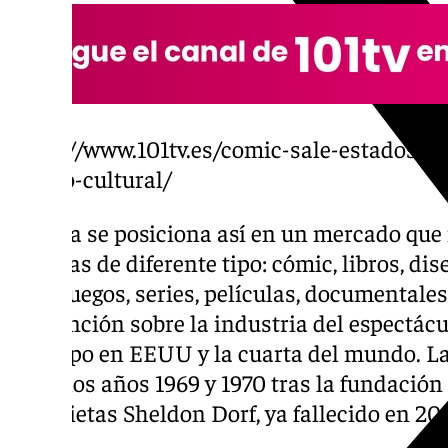
https://www.101tv.es/comic-sale-estados-u
evento-cultural/
Málaga se posiciona así en un mercado que 
culturas de diferente tipo: cómic, libros, dis
videojuegos, series, películas, documentale
convención sobre la industria del espectácu
este tipo en EEUU y la cuarta del mundo. La
entre los años 1969 y 1970 tras la fundación 
historietas Sheldon Dorf, ya fallecido en 20