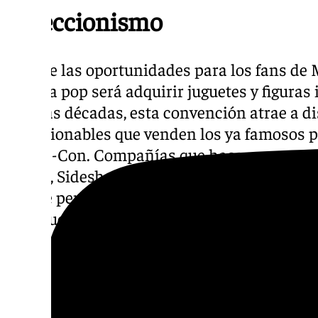
Coleccionismo
Una de las oportunidades para los fans de M
cultura pop será adquirir juguetes y figuras
últimas décadas, esta convención atrae a d
coleccionables que venden los ya famosos p
Comic-Con. Compañías que hacen su agosto
Funko, Sideshow Collectibles y NECA.14​ La 
son de personajes de películas, cómics, pel
videojuegos.
Estrenos de películas y series
La presentación de Robert Downey Jr. como 