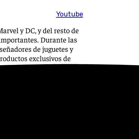
Youtube
arvel y DC, y del resto de
 importantes. Durante las
iseñadores de juguetes y
roductos exclusivos de
 como Hasbro, Mattel,
mayoría de estos exclusivos
ículas de animación y
‘Iron man’ en la última