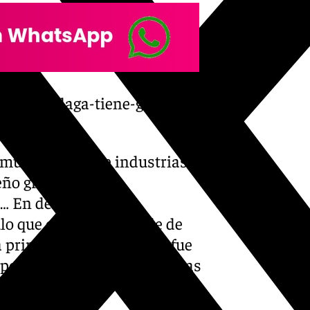
nidos-malaga-tiene-gran-
mueve diferente industrias,
eño gráfico, dibujo,
s… En definitiva una
lo que es la más grande de
 primera vez que se hizo fue
por parte del aficionado a las
09