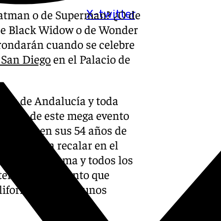
Batman o de Superman? ¿O de
X-twitter
¿De Black Widow o de Wonder
ondarán cuando se celebre
 San Diego
en el Palacio de
n los de Andalucía y toda
barco de este mega evento
mera vez en sus 54 años de
nidos para recalar en el
as, el programa y todos los
 tendrá este evento que
ifornia) recibe a unos