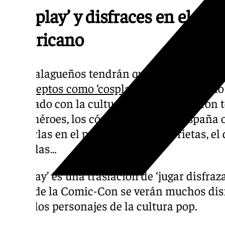
‘Cosplay’ y disfraces en el gran
americano
Los malagueños tendrán que ir acostumbrá
y
conceptos como ‘cosplay’, ‘geek’
y a todo lo
mezclado con la cultura pop mezclado con t
superhéroes, los cómics (tebeos en España 
llamarlas en el presente), las historietas, el 
películas…
‘Cosplay’ es una traslación de ‘jugar disfraz
fecha de la Comic-Con se verán muchos disf
todos los personajes de la cultura pop.