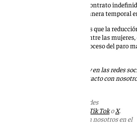
aumentar los asalariados con contrato indefinid
reducirse los contratados de manera temporal en
Economía ha destacado además que la reducción
«especialmente significativa» entre las mujeres
menos (-10,9%), frente a un retroceso del paro 
desempleados (-7,4%).
Descubre más noticias de 101Tv en las redes soc
Tok
o
X
. Puedes ponerte en contacto con nosotro
informativos@101tv.es
Más noticias de
101TV
en las redes
sociales:
Instagram
,
Facebook
,
Tik Tok
o
X
.
Puedes ponerte en contacto con nosotros en el
correo
informativos@101tv.es