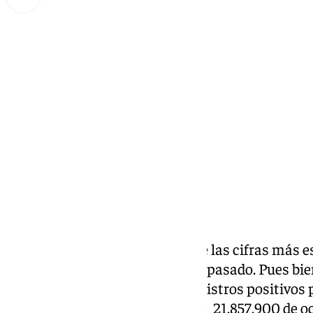
Miguel Alfonso
martes, 28 enero 2025, 09:30
Compartir:
Como cada inicio de año, una de las cifras más 
que se registró durante el curso pasado. Pues bi
los datos del INE, marcando registros positivos 
país cerró 2024 con una cifra de 21.857.900 de 