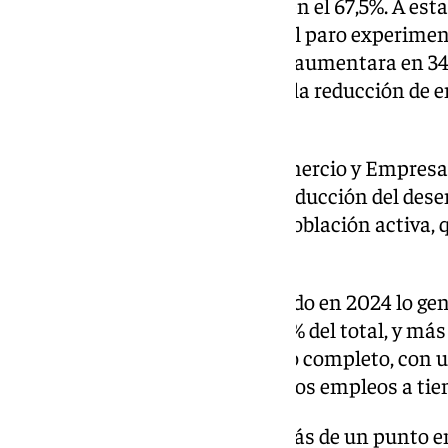
cuarto trimestre, tras situarse en el 67,5%. A est
en el cuarto trimestre de 2024 el paro experime
personas (-5,7%) y la ocupación aumentara en 34
acelera la creación de empleo y la reducción de 
2024», ha subrayado Economía.
El Ministerio de Economía, Comercio y Empresa
aumento de la ocupación y la reducción del des
contexto de crecimiento de la población activa,
202.800 personas (+0,84%).
La mayor parte del empleo creado en 2024 lo gene
453.500 nuevos ocupados, el 97% del total, y más
trabajo creados fueron a tiempo completo, con 
personas, frente a 177.400 nuevos empleos a tiem
La tasa de temporalidad bajó más de un punto en