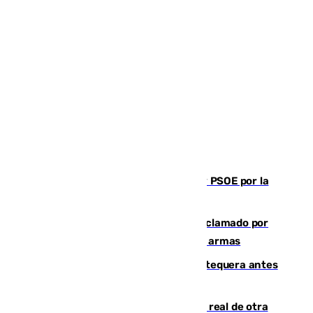
Vuelve el duelo dialéctico entre PP y PSOE por la
financiación de las autonomías
Detienen en Málaga a un fugitivo reclamado por
Colombia por homicidio y transporte de armas
Prueba final del Granada ante el Antequera antes
del inicio de la Liga
Ceuta se prepara ante la posibilidad real de otra