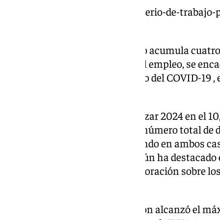
https://www.101tv.es/el-ministerio-de-trabajo-
subida-del-smi-a-1-184-euros/
Con el retroceso de 2024, el paro acumula cuatr
descensos. En lo que respecta al empleo, se enc
crecimiento tras un 2020, el año del COVID-19 , 
puestos de trabajo.
La tasa de paro se situó al finalizar 2024 en el 1
inferior al de 2023, mientras el número total de 
en 2.595.500 personas, registrando en ambos ca
segundo trimestre de 2008, según ha destacado 
Comercio y Empresa en una valoración sobre los
comunicación.
Por su parte, la tasa de ocupación alcanzó el máx