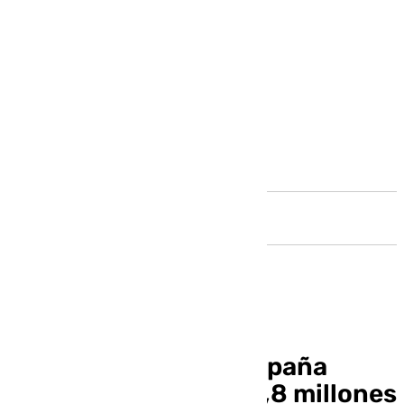
Andalucía
Récord de empleo: España
cierra el 2024 con 21,8 millones