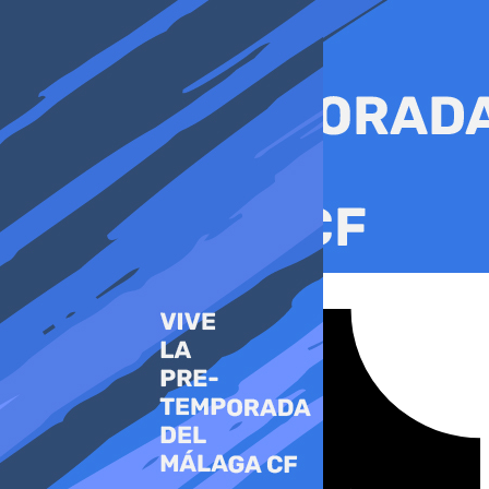
Ir
al
contenido
Tiktok