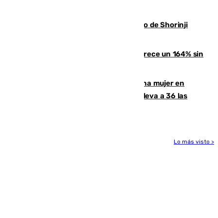
entrada masiva el 15 de agosto
Cártama, protagonista en el Europeo de Shorinji
Kempo celebrado en Berlín
La llegada de inmigrantes a Ceuta crece un 164% sin
contar la entrada masiva
Igualdad confirma el asesinato de una mujer en
Benahavís como violencia machista y eleva a 36 las
víctimas en 2026
Lo más visto >
Más noticias
Ver más >