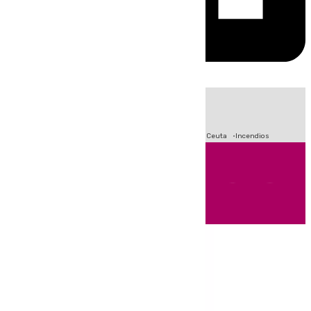
HOY
|
Fútbol
Sucesos
Primera División
Crisis Migratoria en Ceuta
Incendios
Andalucía