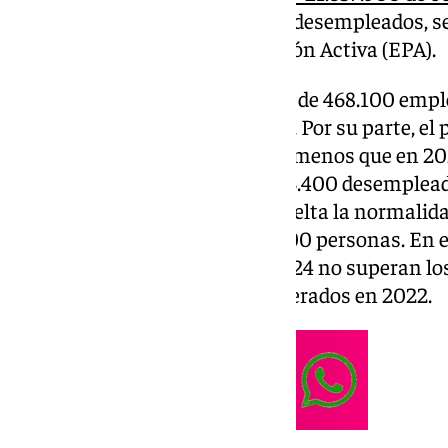
historia. En cuanto a la tasa de desempleados, se
datos de la Encuesta de Población Activa (EPA).
Estos datos reflejan una subida de 468.100 empl
que supone una subida del 3,8%. Por su parte, el
en 2024, lo que supone un 9,3% menos que en 202
ha sido superior al de 2023 (-193.400 desemplead
inferior al de 2021, cuando la vuelta la normali
caída del paro de más de 600.000 personas. En el
468.100 empleos creados en 2024 no superan los 
278.900 puestos de trabajo generados en 2022.