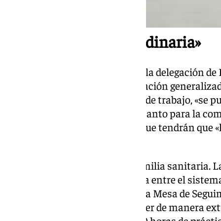
«Una medida extraordinaria»
Según ha podido conocer 101tv, la delegación de
que en este primer año de aplicación generalizad
previo de formación en centros de trabajo, «se 
van a requerir un sobresfuerzo tanto para la c
empresas», obstáculos por los que tendrán que «
caso a caso».
«Es lo que ha ocurrido con la familia sanitaria.
año de transición la convivencia entre el sistem
centros de trabajo ha llevado a la Mesa de Segui
Desarrollo Educativo a establecer de manera ex
para este curso un límite de 500 horas de prácti