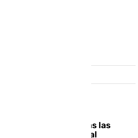
Andalucía
Reducen en 200 horas las
prácticas de la FP Dual