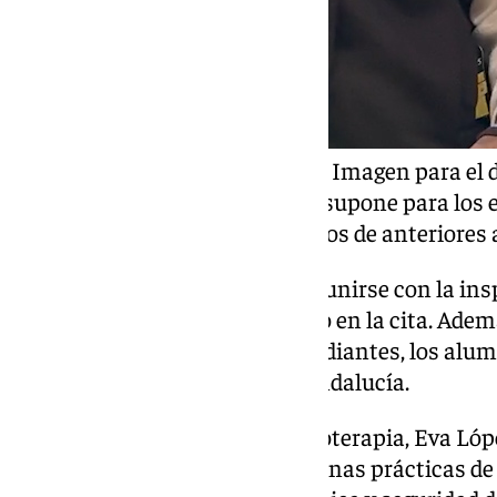
Roberto Muñoz, subdelegado de Imagen para el d
ha destacado la «injusticia que supone para los 
curso» respecto a los compañeros de anteriores 
Muñoz, por su parte, trató de reunirse con la i
al IES Litoral, que no se personó en la cita. Adem
del centro remitieron a los estudiantes, los al
comunicación de la Junta de Andalucía.
La delegada de primero de Radioterapia, Eva Lópe
cuestión en la importancia de unas prácticas de