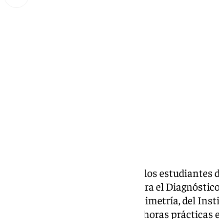
Miguel Alfonso
lunes, 28 octubre 2024, 16:06
Compartir:
El pasado viernes 18 de octubre los estudiantes 
superiores duales de Imagen para el Diagnóstic
Patológica, y Radioterapia y Dosimetría, del Inst
recibieron la noticia de que sus horas prácticas 