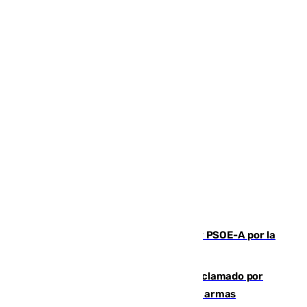
Vuelve el duelo dialéctico entre PP y PSOE-A por la
financiación de las autonomías
Detienen en Málaga a un fugitivo reclamado por
Colombia por homicidio y transporte de armas