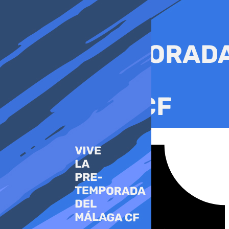
Ir
al
contenido
Tiktok