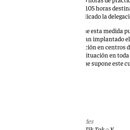
sistema sanitario andaluz, con 105 horas destin
para el alumnado de 2⁰», ha explicado la delegac
Asimismo, Educación afirma que esta medida pue
que, como el IES Litoral, ya tenían implantado el
máximo de 500 horas de formación en centros de 
necesidad de homogeneizar la situación en toda
excepcional por la transición que supone este cu
Más noticias de
101TV
en las redes
sociales:
Instagram
,
Facebook
,
Tik Tok
o
X
.