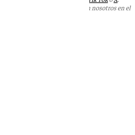
Puedes ponerte en contacto con nosotros en el
correo
informativos@101tv.es
Tags:
Últimas noticias