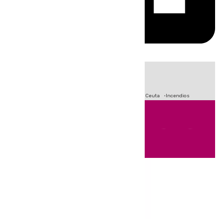
HOY
|
Fútbol
Sucesos
Primera División
Crisis Migratoria en Ceuta
Incendios
Andalucía