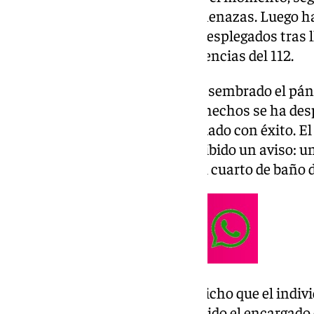
individuo habría profiriendo amenazas. Luego ha
agentes de la
Policía Nacional
desplegados tras l
hostelería al teléfono de Emergencias del 112.
Un hombre con un machete ha sembrado el páni
esta calle. Hasta el lugar de los hechos se ha de
una intervención que se ha saldado con éxito. E
que sobre las 11.50 horas ha recibido un aviso
a otra, que se ha encerrado en el cuarto de baño d
A la persona encerrada le han dicho que el indi
portaba un machete. El 112 ha sido el encargado d