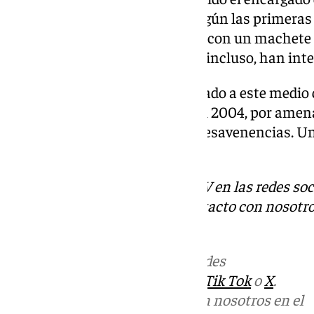
Nacional y a la Policía Local. Según las primeras
hombre se habría atrincherado con un machete en
mientras otros lo perseguían e, incluso, han inte
La Policía Nacional ha confirmado a este medio 
hombres, uno del 1997 y otro del 2004, por amen
amenazado mutuamente por desavenencias. Uno d
otro un arma blanca.
Descubre más noticias de 101TV en las redes soc
Tok
o
X
. Puedes ponerte en contacto con nosotro
informativos@101tv.es
Más noticias de
101TV
en las redes
sociales:
Instagram
,
Facebook
,
Tik Tok
o
X
.
Puedes ponerte en contacto con nosotros en el