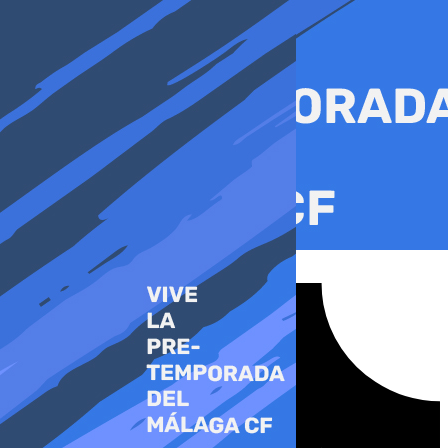
Ir
al
contenido
Tiktok