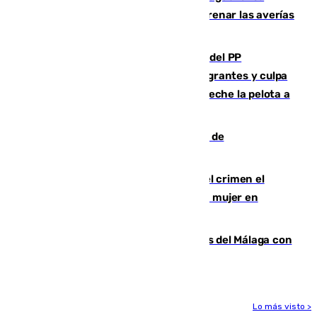
sustituye una tubería de 50 años para frenar las averías
de agua en El Borge y Almáchar
Bendodo asegura que los gobiernos del PP
"cumplirán la ley" sobre los menores migrantes y culpa
al Gobierno por "inestabilidad": "Que no eche la pelota a
las comunidades"
Una ONG malagueña ganará un año de
comunicación gratuita con Apecom
Confiesa en un diario ser el autor del crimen el
hombre en prisión por asesinato de una mujer en
Benahavís
Juanpe vuelve a los entrenamientos del Málaga con
el grupo de manera progresiva
Lo más visto >