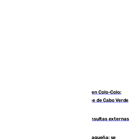
Vozinha, recibido como una estrella en Colo-Colo:
casi 30.000 aficionados arropan al héroe de Cabo Verde
en su presentación
Vithas Málaga crece en cirugías, consultas externas
y altas en el primer semestre de 2026
Mejoras del agua en la Axarquía malagueña: se