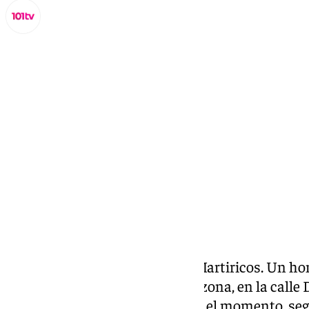
Lynx Devs
viernes, 21 marzo 2025, 13:02
Compartir:
Mañana caótica en la zona de Martiricos. Un h
machete en una cafetería de la zona, en la calle 
Centro Comercial Rosaleda. Por el momento, seg