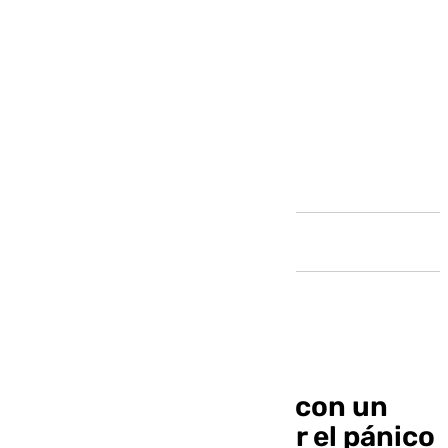
Andalucía
Reducido un hombre con un
machete tras sembrar el pánico