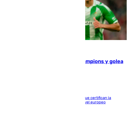
06.08.2026
El Betis supera el examen de Champions y golea
al Arsenal en Dublín (1-3)
Riquelme, Deossa y Fornals firman los tantos que certifican la
superioridad bética ante un rival de máximo nivel europeo