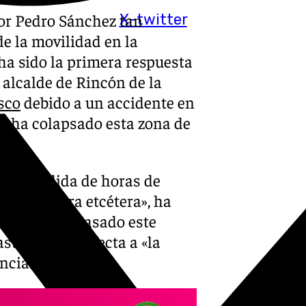
ñor Pedro Sánchez tan
X-twitter
e la movilidad en la
 ha sido la primera respuesta
 alcalde de Rincón de la
sco
debido a un accidente en
ue ha colapsado esta zona de
con pérdida de horas de
ios, etcétera etcétera», ha
n lo que ha pasado este
trosa» que afecta a «la
ncia.