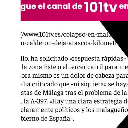
https://www.101tv.es/colapso-en-malaga-un
cerrado-calderon-deja-atascos-kilometrico
Ante ello, ha solicitado «respuesta rápidas»
A-7 en la zona Este o el tercer carril para m
que ahora mismo es un dolor de cabeza para
Salado ha criticado que «ni siquiera» se haya
autopistas de Málaga tras el problema de l
Ronda, la A-397. «Hay una clara estrategia de
tintes claramente políticos y los malagueño
del Gobierno de España».