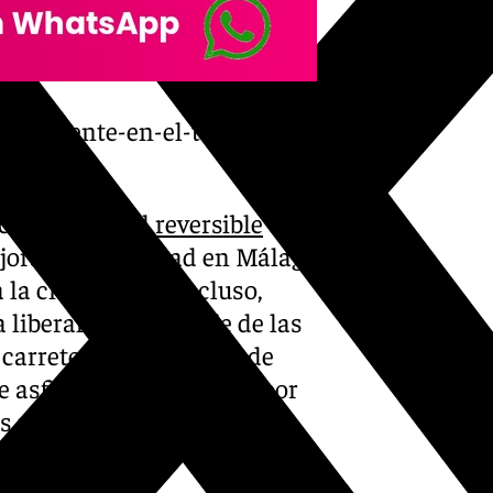
-accidente-en-el-tunel-de-
s/
 como el
carril reversible
en la
ejorar la movilidad en Málaga,
 la ciudadanía. Incluso,
 liberalizado el peaje de las
a carretera autonómica de
 asfixiar a la provincia por
s no se merecen este trato