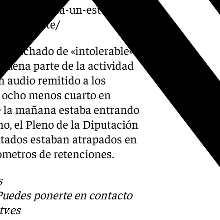
aga-encargara-un-estudio-
a-zona-este/
 ha tachado de «intolerable» e
 buena parte de la actividad
n audio remitido a los
as ocho menos cuarto en
 de la mañana estaba entrando
ho, el Pleno de la Diputación
putados estaban atrapados en
lómetros de retenciones.
s
 Puedes ponerte en contacto
v.es