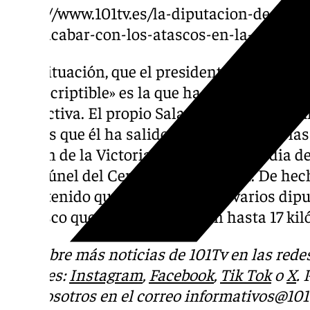
https://www.101tv.es/la-diputacion-de-mal
para-acabar-con-los-atascos-en-la-a-7-en-l
Esta situación, que el presidente provincial
«indescriptible» es la que ha paralizado hoy
productiva. El propio Salado reconocía en u
medios que él ha salido hoy de su casa a l
Rincón de la Victoria, y a las diez y media
en el túnel del Cerrado de Calderón. De hec
se ha tenido que retrasar, ya que varios di
el atasco que se ha saldado con hasta 17 ki
Descubre más noticias de 101Tv en las rede
sociales:
Instagram
,
Facebook
,
Tik Tok
o
X
.
con nosotros en el correo
informativos@101t