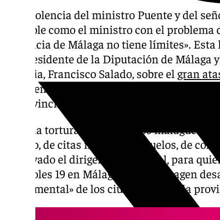
La indolencia del ministro Puente y del se
culpable como el ministro con el problema d
provincia de Málaga no tiene límites». Esta
del presidente de la Diputación de Málaga y
Victoria, Francisco Salado, sobre el
gran ata
la A-7 en el túnel de Cerrado de Calderón q
la provincia durante al menos cuatro horas.
«Es una tortura para todos los malagueños 
trabajo, de citas médicas, de vuelos, de coleg
subrayado el dirigente provincial, para quie
miércoles 19 en Málaga es «una imagen desas
salud mental» de los ciudadanos de la provi