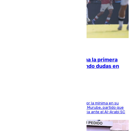
07.08.2026
El Málaga cae ante el Ceuta y suma la primera
derrota de la pretemporada dejando dudas en
defensa
El cuadro dirigido por Juanfran Funes perdió por la mínima en su
envite contra el conjunto caballa en el Alfonso Murube, partido que
se disputó un día después de su primera victoria ante el Al-Arabi SC