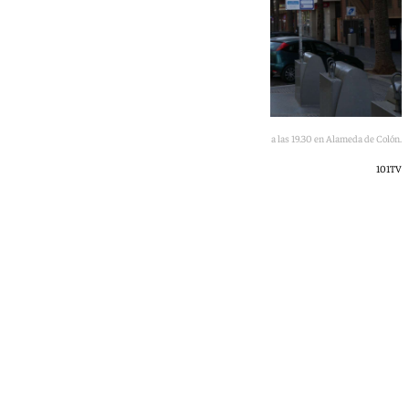
El apuñalamiento tuvo lugar este miércoles a las 19.30 en Alameda de Colón.
101TV
101 TV
jueves, 4 junio 2026, 10:26
Compartir: