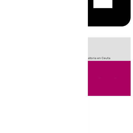
HOY
|
Fútbol
Sucesos
LaLiga
Primera División
Crisis Migratoria en Ceuta
Andalucía