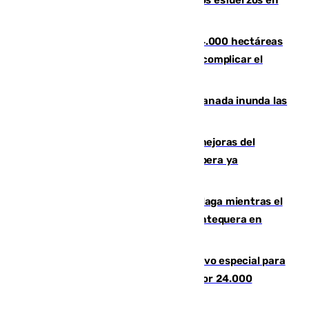
evolucionan positivamente y centran los esfuerzos en
Tírig
El incendio de Niebla ya supera las 4.000 hectáreas
afectadas y "se espera que se vuelva a complicar el
fuego"
Una tormenta en la provincia de Granada inunda las
calles de Puebla de Don Fadrique
La inversión del Ayuntamiento en mejoras del
entorno del Prado de San Sebastián supera ya
1.600.000 euros
El taró tiñe de niebla la costa de Málaga mientras el
calor se concentra en el interior con Antequera en
aviso amarillo
La Guardia Civil prepara un dispositivo especial para
el eclipse del 12 de agosto compuesto por 24.000
agentes