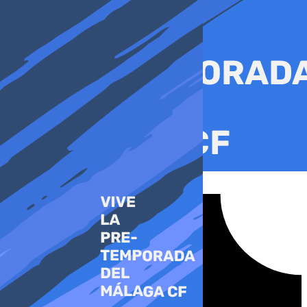
Ir
al
contenido
Tiktok