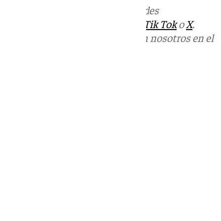
Más noticias de
101TV
en las redes
sociales:
Instagram
,
Facebook
,
Tik Tok
o
X
.
Puedes ponerte en contacto con nosotros en el
correo
informativos@101tv.es
Tags:
Policía Nacional
Sucesos
Últimas noticias