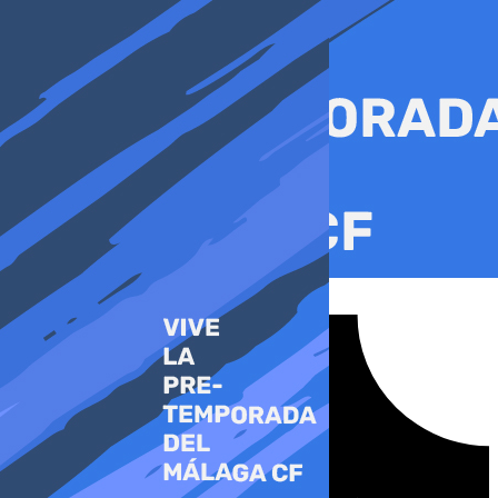
Ir
al
contenido
Tiktok