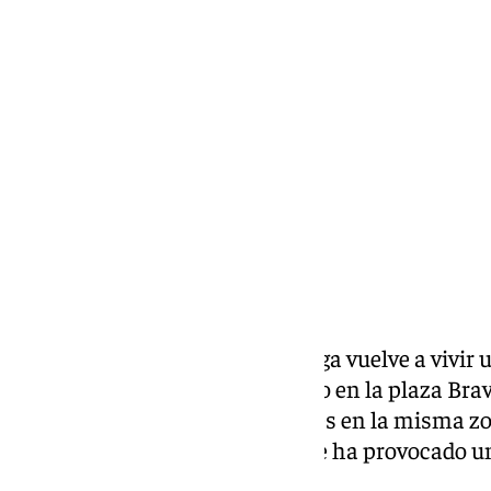
Ignacio Pérez
jueves, 16 abril 2026, 18:25
Compartir:
El barrio de la Trinidad en Málaga vuelve a vivir
Una semana después del tiroteo en la plaza Brav
alertado de nuevas detonaciones en la misma zon
han lamentado heridos, aunque ha provocado un
presentes.