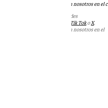
Puedes ponerte en contacto con nosotros en el 
Más noticias de
101TV
en las redes
sociales:
Instagram
,
Facebook
,
Tik Tok
o
X
.
Puedes ponerte en contacto con nosotros en el
correo
informativos@101tv.es
Tags:
Últimas noticias