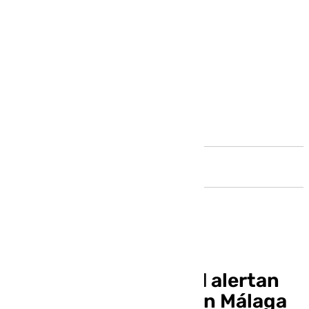
Andalucía
Vecinos de la Trinidad alertan
de un nuevo tiroteo en Málaga