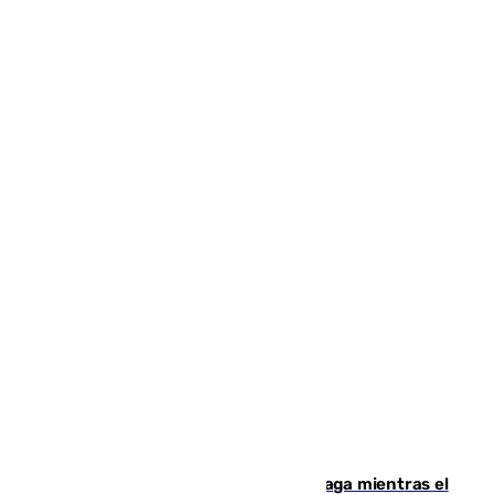
El taró tiñe de niebla la costa de Málaga mientras el