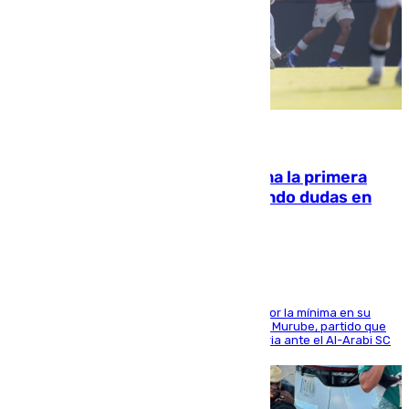
07.08.2026
El Málaga cae ante el Ceuta y suma la primera
derrota de la pretemporada dejando dudas en
defensa
El cuadro dirigido por Juanfran Funes perdió por la mínima en su
envite contra el conjunto caballa en el Alfonso Murube, partido que
se disputó un día después de su primera victoria ante el Al-Arabi SC