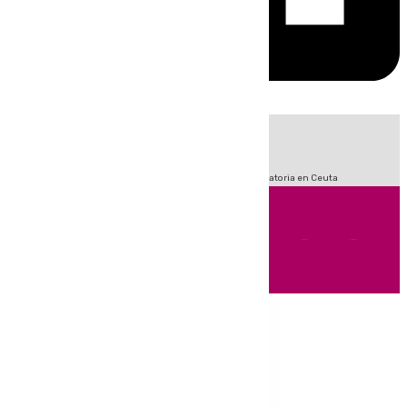
HOY
|
Sucesos
Fútbol
LaLiga
Primera División
Crisis Migratoria en Ceuta
Andalucía