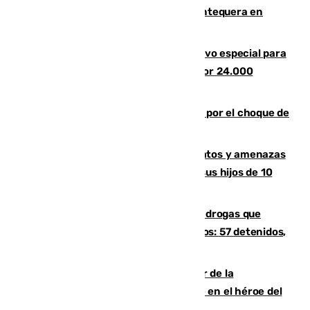
calor se concentra en el interior con Antequera en
aviso amarillo
La Guardia Civil prepara un dispositivo especial para
el eclipse del 12 de agosto compuesto por 24.000
agentes
Cortado el Cercanías C-2 de Málaga por el choque de
un tren con una catenaria caída
Detenido en Estepona por malos tratos y amenazas
de muerte a su pareja en presencia de sus hijos de 10
años y 11 meses
Desarticulada una red de tráfico de drogas que
introducía la mercancía desde Marruecos: 57 detenidos,
cuatro de ellos en Andalucía
Ferrán Torres, nombrado embajador de la
Comunidad Valenciana tras convertirse en el héroe del
Mundial