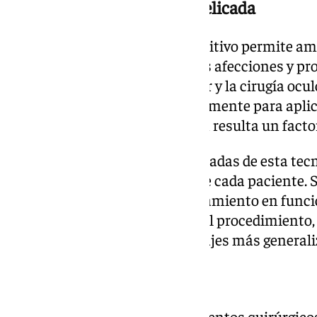
Tecnología para una zona delicada
La incorporación de este dispositivo permite am
para el tratamiento de distintas afecciones y p
los párpados, el contorno ocular y la cirugía ocul
plataforma diseñada específicamente para aplic
perioculares, donde la precisión resulta un fact
Entre las características destacadas de esta tec
adaptación a las necesidades de cada paciente. Se
sistema permite ajustar el tratamiento en función
médica concreta y el objetivo del procedimiento,
personalización frente a abordajes más generali
Nuevas aplicaciones
Además de su uso en procedimientos quirúrgicos