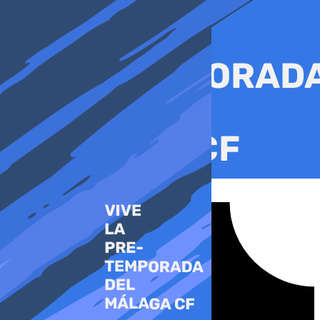
Ir
al
contenido
Tiktok