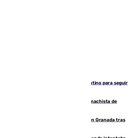
Marruecos, la principal baza de Infantino para seguir
al frente de la FIFA
Pedro Sánchez condena el crimen machista de
Benahavís
Angustioso rescate de una familia en Granada tras
caer su coche por un terraplén