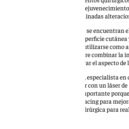
emplearse en tratamientos de rejuvenecimiento p
de la piel y corrección de determinadas alteraci
Entre sus posibles aplicaciones se encuentran el
algunas irregularidades de la superficie cutánea
seleccionadas. También puede utilizarse como a
cuando el procedimiento requiere combinar la i
actuaciones destinadas a mejorar el aspecto de la
Para el Dr. Francisco Zamorano, especialista en 
Hospital Vithas Málaga, «contar con un láser de 
periocular supone un avance importante porque 
por un lado, realizar 2 un resurfacing para mejorar
utilizarlo como herramienta quirúrgica para rea
menor sangrado».