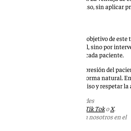
ajustar el tratamiento a cada caso, sin aplicar p
Mejorar la calidad de la piel
El especialista insiste en que el objetivo de est
por modificar la expresión facial, sino por inte
respetuosa con la anatomía de cada paciente.
«El objetivo no es cambiar la expresión del pacien
piel y rejuvenecer la mirada de forma natural. En
fundamental ser prudente, preciso y respetar la
Más noticias de
101TV
en las redes
sociales:
Instagram
,
Facebook
,
Tik Tok
o
X
.
Puedes ponerte en contacto con nosotros en el
correo
informativos@101tv.es