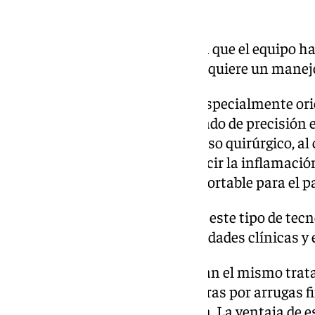
Precisión y recuperación
El especialista también destaca que el equipo ha
en una región anatómica que requiere un manej
«Al tratarse de una tecnología especialmente ori
permite trabajar con un alto grado de precisión
manejo muy cuidadoso. En su uso quirúrgico, al 
tiempo, puede contribuir a reducir la inflamació
recuperación más rápida y confortable para el pa
Zamorano subraya además que este tipo de tecno
tratamiento a diferentes necesidades clínicas y 
«No todas las personas necesitan el mismo tra
consultan por exceso de piel, otras por arrugas fi
o un aspecto de mirada cansada. La ventaja de e