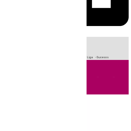
HOY
|
Fútbol
Primera División
Crisis Migratoria en Ceuta
LaLiga
Sucesos
Andalucía