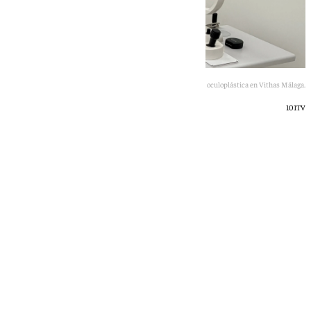
Dr. Francisco Zamorano, especialista en cirugía oculoplástica en Vithas Málaga.
101TV
101 TV
miércoles, 13 mayo 2026, 11:07
Compartir: