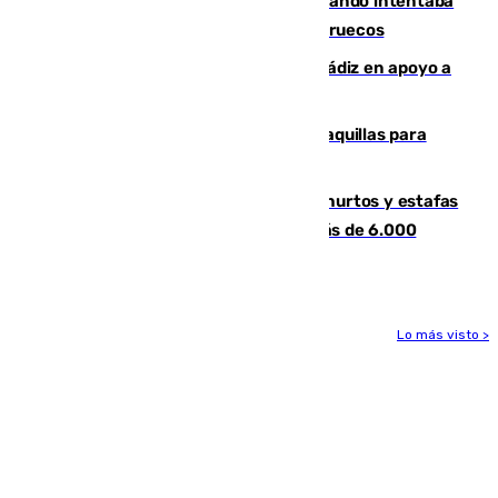
Fallece un joven tras caer al mar cuando intentaba
entrar en parapente a Ceuta desde Marruecos
CIES NO moviliza a la provincia de Cádiz en apoyo a
la respuesta humanitaria de Ceuta
El mercado de Jerez refrigera sus taquillas para
facilitar las compras a sus visitantes
Detenida una pareja por presuntos hurtos y estafas
en Málaga tras ser descubiertos con más de 6.000
euros
Lo más visto >
Más noticias
Ver más >