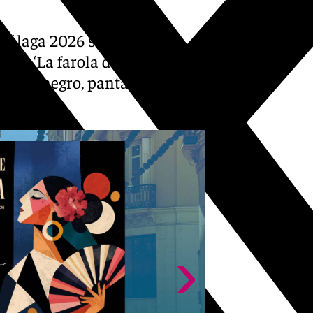
 Málaga 2026 son las
ila’, ‘La farola de Málaga’,
haleco negro, pantalón negro,
›