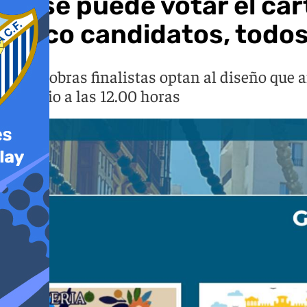
Ya se puede votar el car
cinco candidatos, todos s
Cinco obras finalistas optan al diseño que an
de junio a las 12.00 horas