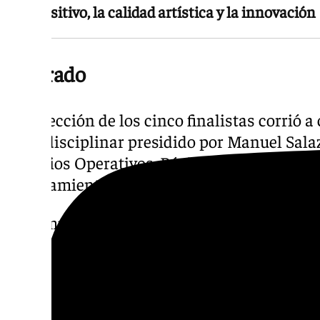
compositivo, la calidad artística y la innovación
El jurado
La selección de los cinco finalistas corrió a
multidisciplinar presidido por Manuel Salaz
Servicios Operativos, Régimen Interior, Play
Ayuntamiento de Málaga.
Lo completaron la galerista Eugenia Benedit
Federación Malagueña de Peñas, Manuel Cu
Francisco Javier Jurado; el pintor, escultor
Francisco Jurado; el jefe de Negociado de F
Villena; el artista plástico y escultor Santiag