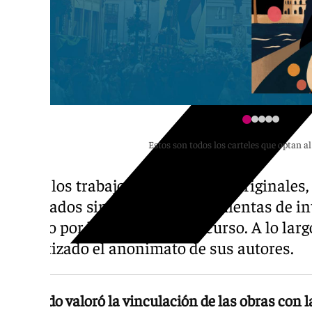
Estos son todos los carteles que optan al
Todos los trabajos finalistas son originales,
elaborados sin el uso de herramientas de inte
exigido por las bases del concurso. A lo larg
garantizado el anonimato de sus autores.
El jurado valoró la vinculación de las obras con la