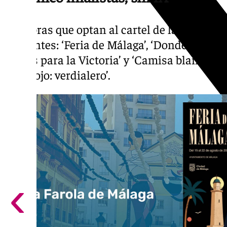
Las obras que optan al cartel de la Feria de
siguientes: ‘Feria de Málaga’, ‘Donde la luz ba
‘Flores para la Victoria’ y ‘Camisa blanca, c
fajín rojo: verdialero’.
‹