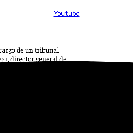
Youtube
 cargo de un tribunal
ar, director general de
as y Fiestas del
o; el presidente de la
rtido; el comunicador
 y presidente de Aplama,
iestas, Juan Antonio Pérez de
o Picatoste; la artista