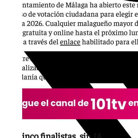
El Ayuntamiento de Málaga ha abierto este m
proceso de votación ciudadana para elegir el 
Málaga 2026. Cualquier malagueño mayor de
forma gratuita y online hasta el próximo lune
horas, a través del
enlace
habilitado para el
De entre los 177 trabajos presentados a con
especializado ha preseleccionado cinco final
ciudadanía quien tiene la última palabra.
Los cinco finalistas, sin IA