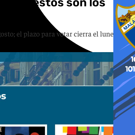
 2026: estos son los
l
sto; el plazo para votar cierra el lunes 29