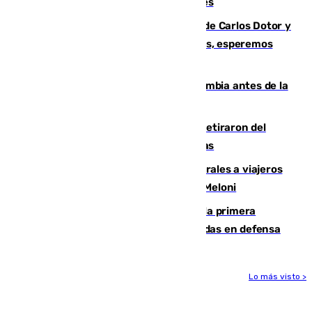
junto a la autovía y al Callejón de Nogales
Juanfran Funes, sobre las lesiones de Carlos Dotor y
Fernando Calero: “Estamos preocupados, esperemos
que no sea nada”
Felipe VI refuerza los lazos con Colombia antes de la
llegada del nuevo presidente
Fernando Calero y Carlos Dotor se retiraron del
encuentro contra el Ceuta con molestias
España restablece controles temporales a viajeros
procedentes de Italia como repuesta a Meloni
El Málaga cae ante el Ceuta y suma la primera
derrota de la pretemporada dejando dudas en defensa
Lo más visto >
Más noticias