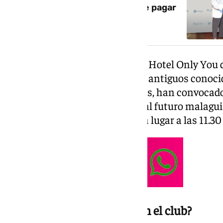
camisetas’: BlueBay tendrá que pagar
cerca de 600.000 euros
Esta presentación se hará en el Hotel Only You d
el empresario, junto a otros dos antiguos conoci
Carlos Aguilera y Rafael Corcoles, han convoca
para explicar sus ideas de cara al futuro malagui
Primera División. El acto tendrá lugar a las 11.30
¿Qué papel tiene Blue Bay en el club?