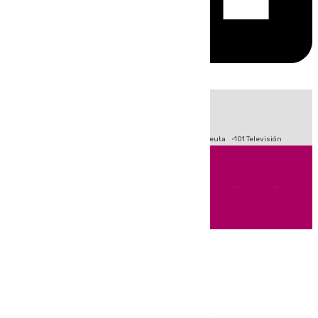
HOY
|
Fútbol
Primera División
LaLiga
Crisis Migratoria en Ceuta
101 Televisión
Andalucía