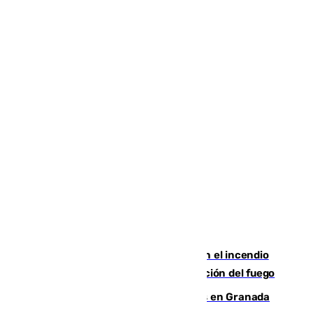
Activado el nivel 2 de emergencia en el incendio
forestal de Niebla por la compleja evolución del fuego
Controlado un incendio de rastrojos en Granada