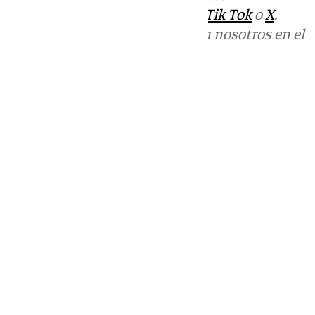
sociales:
Instagram
,
Facebook
,
Tik Tok
o
X
.
Puedes ponerte en contacto con nosotros en el
correo
informativos@101tv.es
Tags:
Últimas noticias