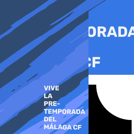
Ir
al
contenido
Tiktok