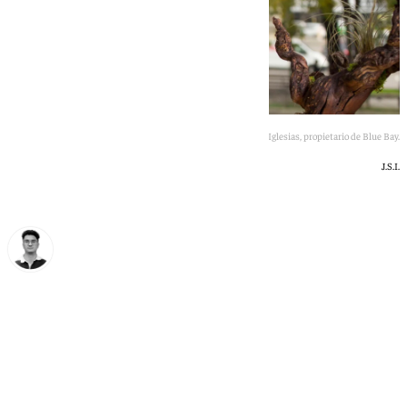
Jamal Satli Iglesias, propietario de Blue Bay.
J.S.I.
Ignacio Pérez
lunes, 22 junio 2026, 11:36
Compartir: