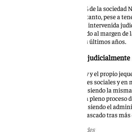
La cadena hotelera posee el 49% de la sociedad N
las acciones del Málaga CF. Por tanto, pese a te
esta empresa, que se encuentra intervenida judic
entidad, algo que le ha mantenido al margen de 
tomado en el club durante estos últimos años.
El Málaga sigue intervenido judicialmente
Pese a la insistencia de Blue Bay y el propio jeq
proyectos para el Málaga en redes sociales y en
situación judicial del club sigue siendo la misma
judicialmente y se encuentra en pleno proceso d
Muñoz seguirá, si nada cambia, siendo el adminis
mientras el entramado sigue atascado tras más 
Más noticias de
101TV
en las redes