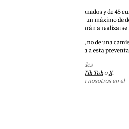
El precio es de 35 euros para abonados y de 45 eu
Cada comprador puede adquirir un máximo de do
Las primeras entregas comenzarán a realizarse a 
Se trata de una edición especial, no de una camis
que su disponibilidad está ligada a esta preventa
Más noticias de
101TV
en las redes
sociales:
Instagram
,
Facebook
,
Tik Tok
o
X
.
Puedes ponerte en contacto con nosotros en el
correo
informativos@101tv.es
Tags:
Últimas noticias