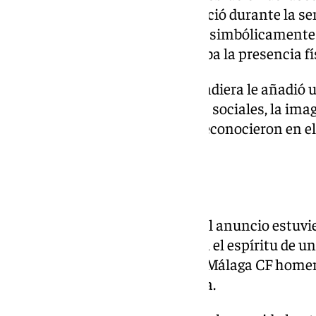
afición. El club la diseñó y anunció durante la s
en Almería, con la idea de llevar simbólicament
estadio en el que el aforo limitaba la presencia 
Que finalmente el Málaga ascendiera le añadió 
acogida fue inmediata. En redes sociales, la ima
rapidez entre aficionados que reconocieron en e
deportiva.
El recuerdo de 2005
Entre quienes más celebraron el anuncio estuv
de carnet. La camiseta recupera el espíritu de una
llevó a cabo en 2005, cuando el Málaga CF hom
con una prenda conmemorativa.