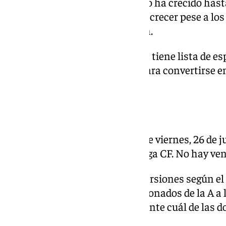
Dos décadas después, el número ha crecido hasta 
una afición que no ha dejado de crecer pese a los
atravesado en Segunda División.
Y podría ser mayor. La Rosaleda tiene lista de e
personas aguardan un hueco para convertirse e
no da más de sí.
Cómo y cuándo comprarla
La camiseta sale a preventa este viernes, 26 de 
la tienda online oficial del Málaga CF. No hay ve
La prenda se presenta en dos versiones según el
estampados: una incluye los abonados de la A a la I
comprador puede elegir libremente cuál de las do
momento de la compra.