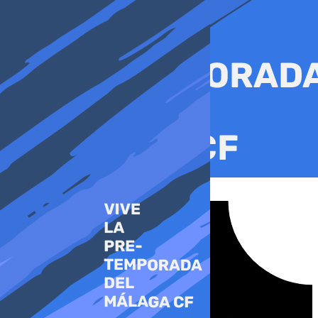
Ir
al
contenido
Tiktok