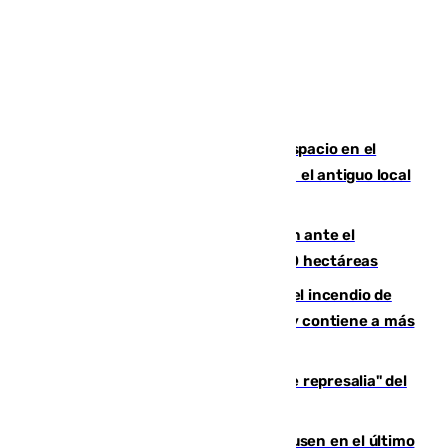
Las marca internacionales ganan espacio en el
Centro de Málaga: La Tagliatella abre en el antiguo local
de Vox Sports Bar
Moreno pide extremar la precaución ante el
incendio de Niebla, que supera las 4.000 hectáreas
340 personas más desalojadas por el incendio de
Niebla, que mantiene a 410 evacuadas y contiene a más
de 500 efectivos trabajando
Italia responde ante las "medidas de represalia" del
Gobierno de Sánchez
El Sevilla se desinfla ante el Leverkusen en el último