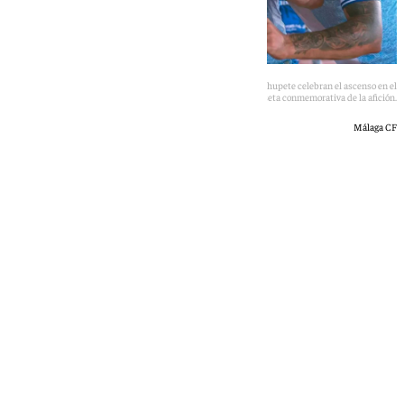
Los jugadores del Málaga Moussa, Rafa, Dani Lorenzo y Chupete celebran el ascenso en el
estadio del Almería con la camiseta conmemorativa de la afición.
Málaga CF
Óscar Gil
viernes, 26 junio 2026, 12:52
Compartir: