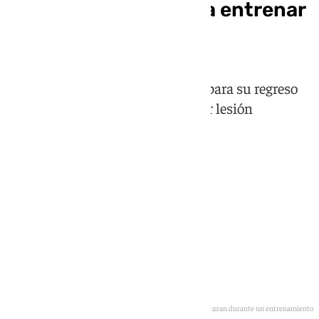
Dani Lorenzo vuelve a entrenar
con el Málaga
El marbellí inicia la cuenta atrás para su regreso
tras un mes fuera de dinámica por lesión
Los jugadores del Málaga Dani Lorenzo y Javi Montero se abrazan durante un entrenamiento