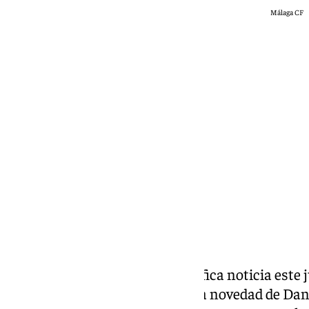
Málaga CF
Jairo Sánchez
jueves, 7 mayo 2026, 16:13
Compartir:
El Málaga ha tenido una magnífica noticia este 
entrenado por la mañana con la novedad de Dan