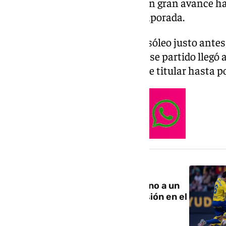
manera parcial, pero significa un gran avance h
afrontar el último tramo de temporada.
Lorenzo sufrió una lesión en el sóleo justo antes
disputado el pasado 4 de abril. Ese partido llegó 
motivo de su ausencia en el once titular hasta p
NOTICIA RELACIONADA
Dani Lorenzo se perderá en torno a un
mes de competición por una lesión en el
sóleo