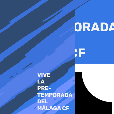
Ir
al
contenido
Tiktok