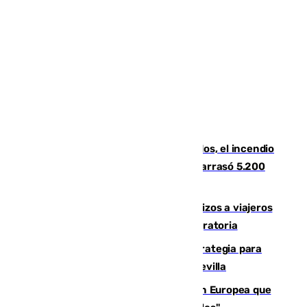
Un mes de la tragedia de Los Gallardos, el incendio
que acabó con la vida de 14 personas y arrasó 5.200
hectáreas
España establece controles fronterizos a viajeros
procedentes de Italia por la presión migratoria
El Ayuntamiento desarrolla una estrategia para
recuperar la identidad patrimonial de Sevilla
España e Italia garantizan a la Unión Europea que