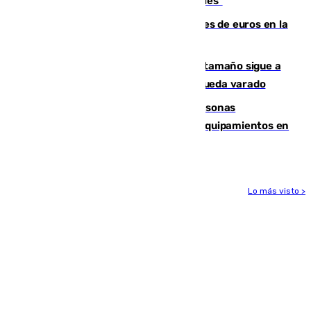
sus controles fronterizos son "temporales"
Sevilla ha invertido más de 6 millones de euros en la
transformación de su casco histórico
Susto en Marbella: un atún de gran tamaño sigue a
un bañista hasta la orilla de la playa y queda varado
Emvisesa refuerza la atención a personas
vulnerables con cesión de viviendas y equipamientos en
Sevilla
Lo más visto >
Más noticias
Ver más >