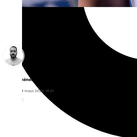
Pedro Jiménez
domingo, 24 mayo 2026, 14:21
Compartir: