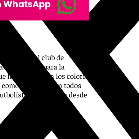
ga-Racing, el club de
a blanquiazul para la
 la afición luzca los colores
 como el de hoy y en todos
futbolístico», destacan desde