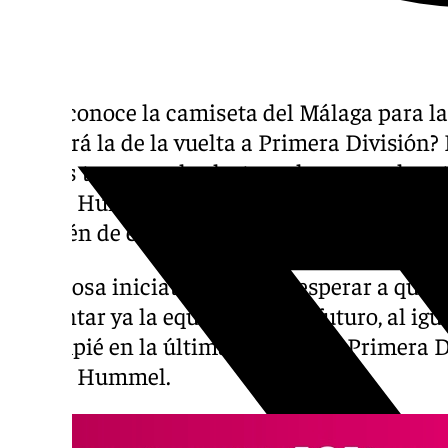
Ya se conoce la camiseta del Málaga para l
27: ¿será la de la vuelta a Primera División
por los tonos azul celeste en las rayas de e
marca Hummel que aboga por cuello de pol
también de estilo retro.
Novedosa iniciativa la de no esperar a que a
presentar ya la equipación del futuro, al igu
Balompié en la última jornada de Primera D
marca Hummel.