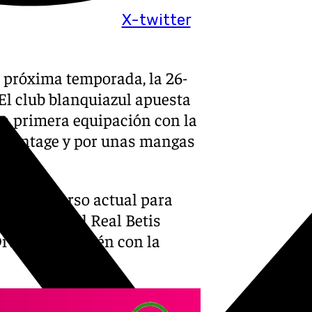
X-twitter
a próxima temporada, la 26-
? El club blanquiazul apuesta
sta primera equipación con la
o vintage y por unas mangas
cabe el curso actual para
al que hizo el Real Betis
ivisión, también con la