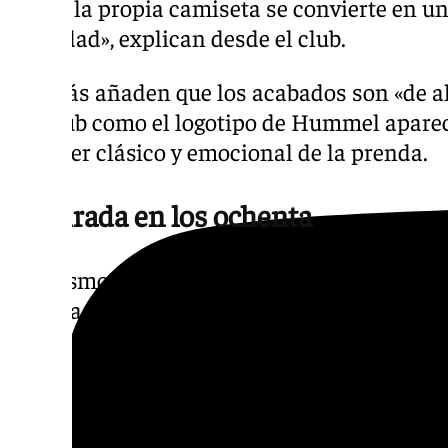
modo, la propia camiseta se convierte en u
la ciudad», explican desde el club.
Además añaden que los acabados son «de alt
del club como el logotipo de Hummel aparec
carácter clásico y emocional de la prenda.
Inspirada en los ochenta
Asimismo, el tono azul principal está inspir
Málaga de la década de 1980, recuperando 
reconocibles y representativas de la histor
la estética clásica ligada a la afición y a la
ciudad.