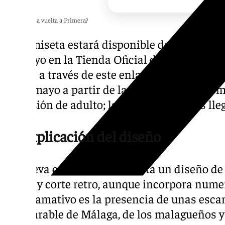
¿Será la de la vuelta a Primera?
La camiseta estará disponible desde las 15.
de mayo en la Tienda Oficial de La Rosaleda
online a través de este enlace. A la tienda de
25 de mayo a partir de las 10.00. Por el mom
la versión de adulto; las tallas infantiles 
La explicación del diseño
La nueva equipación presenta un diseño de 
cuello y corte retro, aunque incorpora nume
más llamativo es la presencia de unas esc
inseparable de Málaga, de los malagueños y 