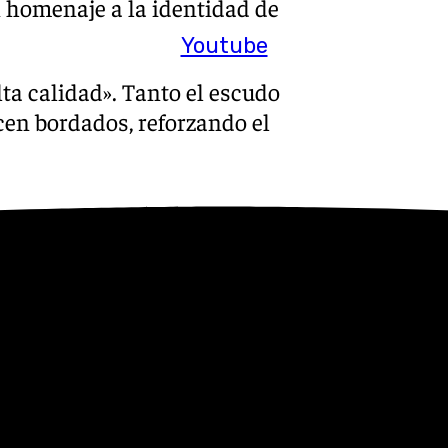
n homenaje a la identidad de
Youtube
a calidad». Tanto el escudo
en bordados, reforzando el
ado en el celeste del CD
una de las tonalidades más
ia blanquiazul. Un guiño a
 memoria colectiva de la