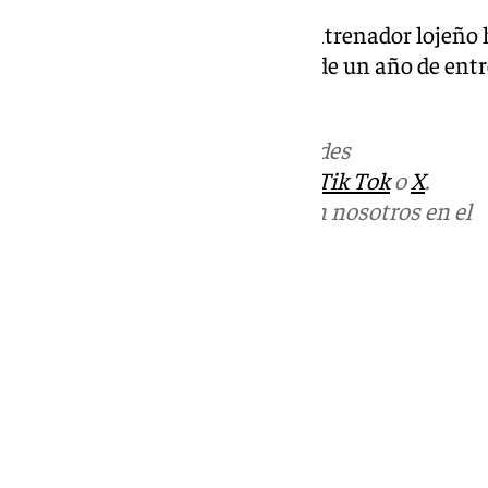
Esto es una señal que para el entrenador lojeñ
inolvidable pasando en menos de un año de ent
Primera División.
Más noticias de
101TV
en las redes
sociales:
Instagram
,
Facebook
,
Tik Tok
o
X
.
Puedes ponerte en contacto con nosotros en el
correo
informativos@101tv.es
Tags:
Últimas noticias