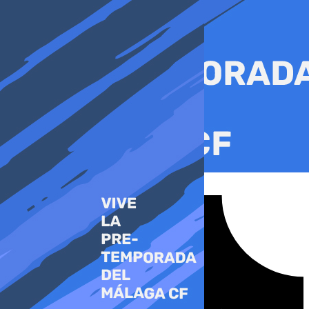
Ir
al
contenido
Tiktok