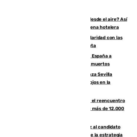
¿200.000 euros para ver el eclipse desde el aire? Así
es el exclusivo pack que ofrece una cadena hotelera
Concentración en Algeciras en solidaridad con las
víctimas de la crisis humanitaria en Ceuta
Sánchez traslada la "solidaridad" de España a
Colombia tras el terremoto que deja 111 muertos
El humo del incendio de Niebla alcanza Sevilla
mientras el fuego obliga a nuevos desalojos en la
provincia
La Rosaleda, aún lejos del lleno para el reencuentro
con el Málaga en el Trofeo Costa del Sol: más de 12.000
entradas disponibles
¿Por qué el PSOE ve en Mariano Ruiz al candidato
idóneo a la Alcaldía de Málaga? Claves de la estrategia