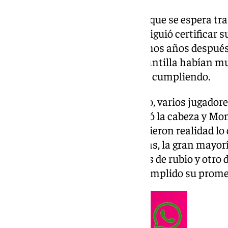
Días de locura malaguista es lo que se espera tra
El combinado blanquiazul consiguió certificar 
categoría del fútbol español, ochos años después
Almería por 1-2. Dentro de la plantilla habían
de ascenso y poco a poco se van cumpliendo.
Nada más finalizar el encuentro, varios jugador
habían prometido. Dotor se rapó la cabeza y Mont
siendo los dos primeros que hicieron realidad l
continuado realizando promesas, la gran mayoría
con los pelos de colores, algunos de rubio y otro d
alguien que todavía no había cumplido su prome