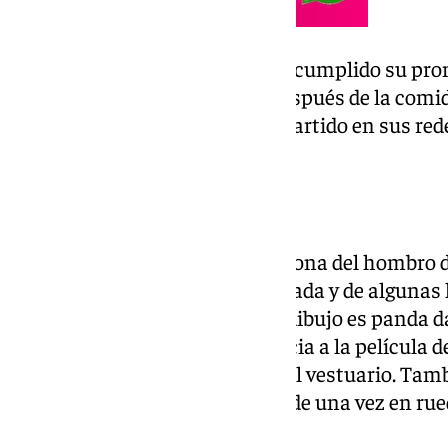
El entrenador todavía no había cumplido su pro
hecho realidad tras tatuarse después de la comid
domingo. Adrián Niño ha compartido en sus redes
resultado final del dibujo.
Un tatuaje con significado
El tatuaje se lo ha hecho en la zona del hombro 
bonito recuerdo de esta temporada y de algunas 
virales dentro del vestuario. El dibujo es panda
torres detrás, haciendo referencia a la película 
primera películas que puso en el vestuario. Tamb
bichos», nombre utilizado más de una vez en rued
sus jugadores.