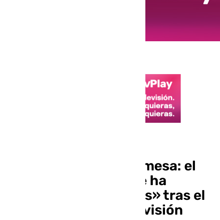
Ascenso Málaga CF
Funes cumple su promesa: el
técnico del Málaga se ha
tatuado a «Los Bichos» tras el
ascenso a Primera División