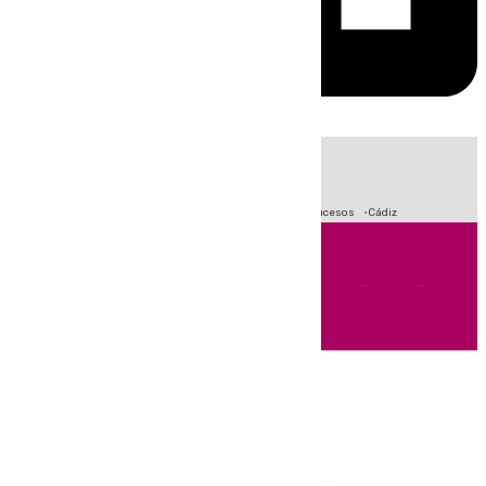
HOY
|
Crisis Migratoria en Ceuta
Fútbol
Primera División
Sucesos
Cádiz
Andalucía