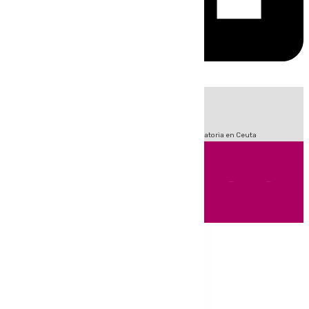
HOY
|
Sucesos
Fútbol
LaLiga
Primera División
Crisis Migratoria en Ceuta
Andalucía