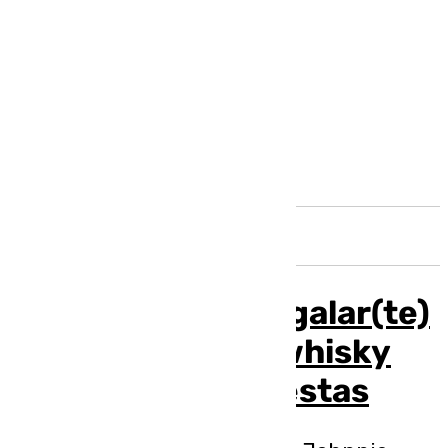
Andalucía
7 motivos para regalar(te)
y brindar con un whisky
premium estas fiestas