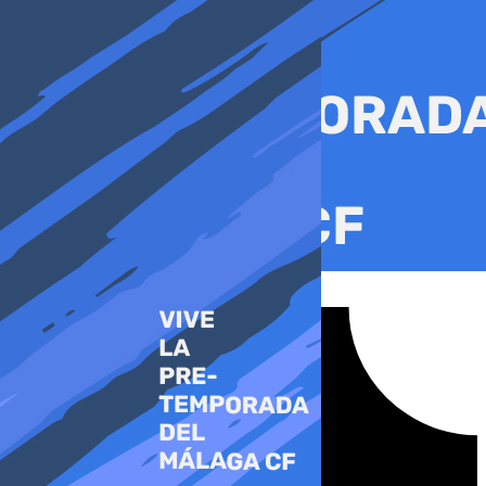
Ir
al
contenido
Tiktok