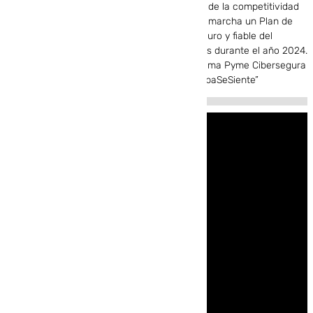
Fondos Europeos, cuyo objetivo es la mejora de la competitividad
de las PYMES, y gracias al cual ha puesto en marcha un Plan de
Acción con el objetivo de impulsar el uso seguro y fiable del
ciberespacio y la competitividad de las pymes durante el año 2024.
Para ello ha contado con el apoyo del Programa Pyme Cibersegura
de la Cámara de Comercio de Málaga. #EuropaSeSiente”
Home
Reels
Para ti
Directo