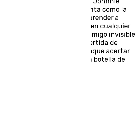
En tiempo de celebraciones, Johnnie
Walker Black Label se presenta como la
bebida ideal tanto para sorprender a
alguien como para triunfar en cualquier
reunión Para acertar en el amigo invisible
Es quizá la manera más divertida de
regalar en estas fiestas, aunque acertar
no es tarea (nada) fácil. Una botella de
Johnnie Walker Black […]
Portada
Andalucía
Sevilla
Málaga
Granada