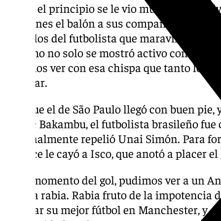
Desde el principio se le vio muy participat
ocasiones el balón a sus compañeros. El fut
destellos del futbolista que maravilló a toda
extremo no solo se mostró activo con algunos
pudimos ver con esa chispa que tanto lo car
regatear.
Y es que el de São Paulo llegó con buen pie,
Cédric Bakambu, el futbolista brasileño fue
que finalmente repelió Unai Simón. Para for
rechace le cayó a Isco, que anotó a placer el 
En el momento del gol, pudimos ver a un A
mucha rabia. Rabia fruto de la impotencia 
mostrar su mejor fútbol en Manchester, y qu