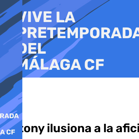
Ir
al
contenido
Antony ilusiona a la afi