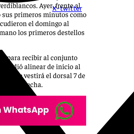
rdiblancos. Ayer, frente al
X-twitter
utó sus primeros minutos como
acudieron el domingo al
 mano los primeros destellos
s para recibir al conjunto
 decidió alinear de inicio al
lmente vestirá el dorsal 7 de
banda derecha.