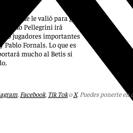
 carrera.
leño, que le valió para ganar
r como Pellegrini irá
ando jugadores importantes
y Pablo Fornals. Lo que es
ortará mucho al Betis si
do.
tagram
,
Facebook
,
Tik Tok
o
X
. Puedes ponerte en 