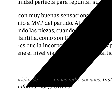
oportunidad perfecta para repuntar su corta
Debut con muy buenas sensaciones del brasi
el premio a MVP del partido. Ahora queda ve
encajando las piezas, cuando vaya recuper
de la plantilla, como son Giovanni Lo Celso 
seguro es que la incorporación de Antony ap
mantiene el nivel visto en este primer parti
101Tv
Más noticias de
101TV
en las redes sociales:
Ins
correo
informativos@101tv.es