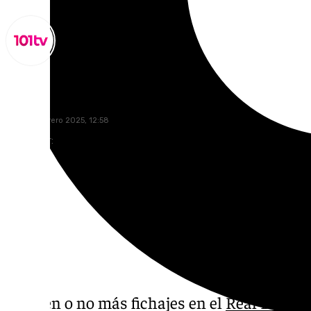
Lynx Devs
lunes, 3 febrero 2025, 12:58
Compartir:
Lleguen o no más fichajes en el
Real Betis
, 