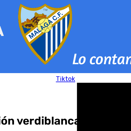
Tiktok
ción verdiblanca