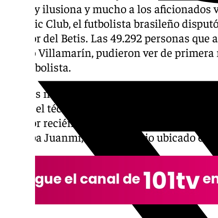
Antony ilusiona y mucho a los aficionados ve
Athletic Club, el futbolista brasileño disp
jugador del Betis. Las 49.292 personas que 
Benito Villamarín, pudieron ver de primera
del futbolista.
Con las numerosas bajas que contaba el Beti
vasco, el técnico chileno, Manuel Pellegrini,
jugador recién incorporado. Antony, que fina
portaba Juanmi, salió de inicio ubicado en 