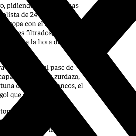
ivo, pidiendo en numerosas
bolista de 24 años dejó
 Europa con el Ajax. El joven
 pases filtrados, sino que lo
acteriza a la hora de
 ya que de un mal pase de
 capaz de sacar un zurdazo,
tuna de los verdiblancos, el
gol que abría la lata.
ntony celebrándolo con
de un jugador, que no pudo
e en Heliópolis tiene la