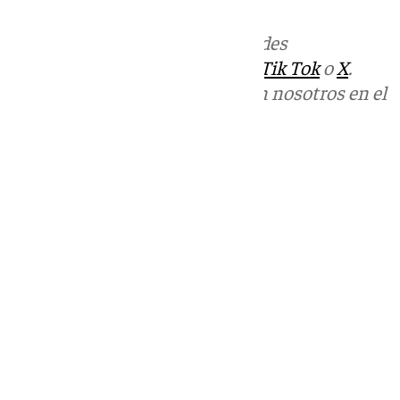
Más noticias de
101TV
en las redes
sociales:
Instagram
,
Facebook
,
Tik Tok
o
X
.
Puedes ponerte en contacto con nosotros en el
correo
informativos@101tv.es
Tags:
Últimas noticias