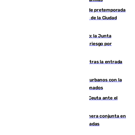
Málaga-Ceuta: cuarto compromiso de pretemporada
de los blanquiazules en busca del Trofeo de la Ciudad
Autónoma
Málaga, en alerta por el virus del Nilo: la Junta
decreta Campanillas como zona de alto riesgo por
varios casos recientes
El Gobierno registra 1.342 menores tras la entrada
masiva del pasado 30 de julio
Cádiz despide seis «puntos negros» urbanos con la
orden de retirada para quioscos abandonados
La Armada suma cuatro buques en Ceuta ante el
aviso de un nuevo cruce el 15 de agosto
Guardia Civil y RFEF trabajan de manera conjunta en
el caso de las estafas de ventas de entradas