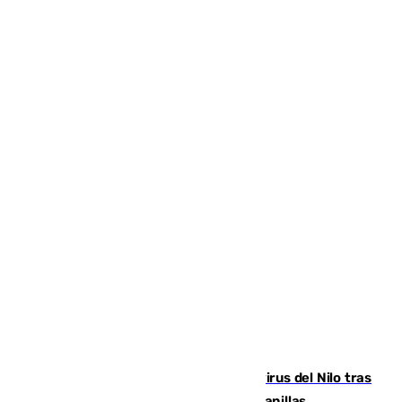
Málaga refuerza la vigilancia por el virus del Nilo tras
detectar un mosquito positivo en Campanillas