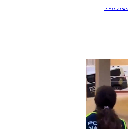
Lo más visto >
Más noticias
Ver más >