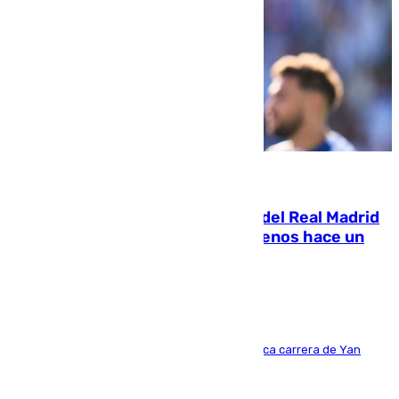
07.08.2026
El fichaje más caro de la historia del Real Madrid
costaba 105 millones de euros menos hace un
año y jugaba en Leganés
Del filial pepinero a récord absoluto: la meteórica carrera de Yan
Diomande en solo doce meses