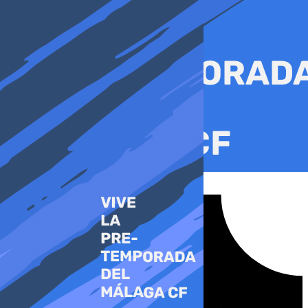
Ir
al
contenido
Tiktok