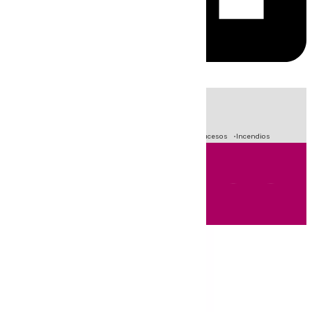
HOY
|
Fútbol
Primera División
Crisis Migratoria en Ceuta
Sucesos
Incendios
Andalucía