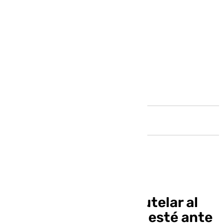
Andalucía
El Betis solicita la cautelar al
TAD para que Antony esté ante