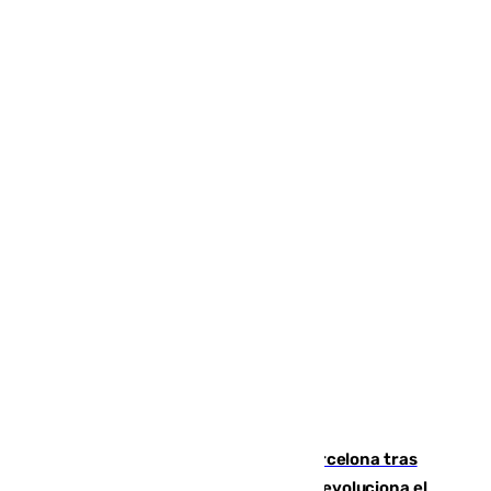
Rodrigo negocia su fichaje por el Barcelona tras
romper negociaciones con el Madrid y revoluciona el