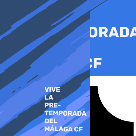
Ir
al
contenido
Tiktok