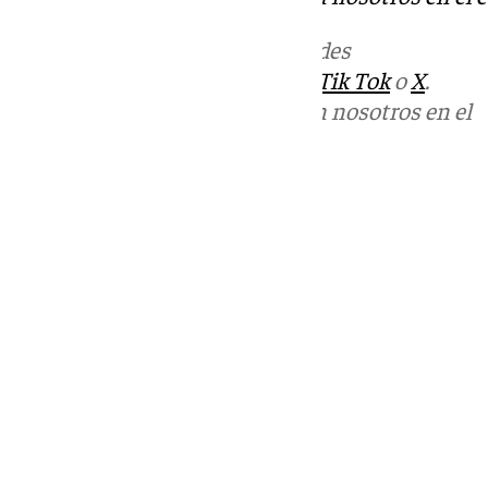
Más noticias de
101TV
en las redes
sociales:
Instagram
,
Facebook
,
Tik Tok
o
X
.
Puedes ponerte en contacto con nosotros en el
correo
informativos@101tv.es
Tags:
Últimas noticias