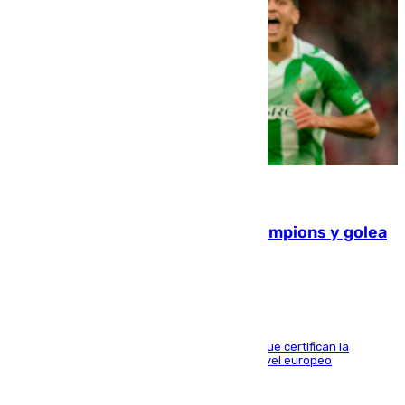
06.08.2026
El Betis supera el examen de Champions y golea
al Arsenal en Dublín (1-3)
Riquelme, Deossa y Fornals firman los tantos que certifican la
superioridad bética ante un rival de máximo nivel europeo