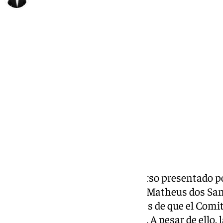
Alberto Romera
jueves, 27 noviembre 2025, 17:59
Compartir:
Apelación ha rechazado el recurso presentado por 
tarjeta roja mostrada a Antony Matheus dos Sant
para el club verdiblanco, después de que el Com
negara su primera reclamación. A pesar de ello, l