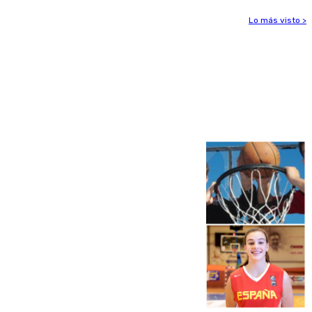
Lo más visto >
Más noticias
Ver más >