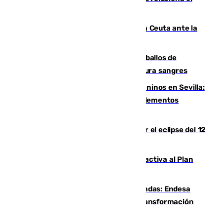
mercado
El Rey traslada a Vivas su respaldo a Ceuta ante la
crisis migratoria
El primer ciclo de las carreras de caballos de
Sanlúcar arranca este sábado con 27 pura sangres
Continúan los cierres de parques caninos en Sevilla:
se detectan alimentos que contienen elementos
peligrosos
Estos son los mejores sitios para ver el eclipse del 12
de agosto en la provincia de Málaga
Otro incendio en Granada: el fuego activa al Plan
Infoca en Pinos Puente
Más potencia para las Tres Mil Viviendas: Endesa
pone en marcha un nuevo centro de transformación