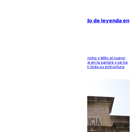
06.08.2026
La familia Hernangómez: un legado de leyenda en
el mundo del baloncesto
Desde los padres hasta la hermana junto a Francho y Willy, el nuevo
jugador del Unicaja lleva este magnífico deporte en la sangre y se ha
ido inculcando de generación en generación en toda su estructura
familiar