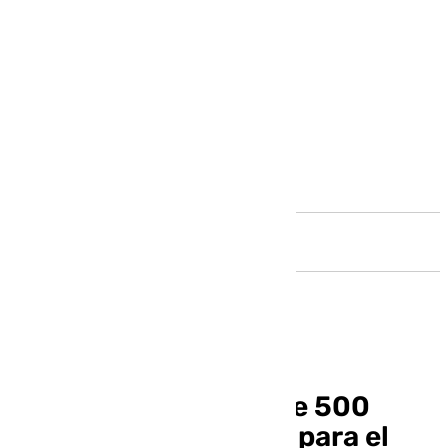
Andalucía
El Real Betis consigue 500
entradas adicionales para el