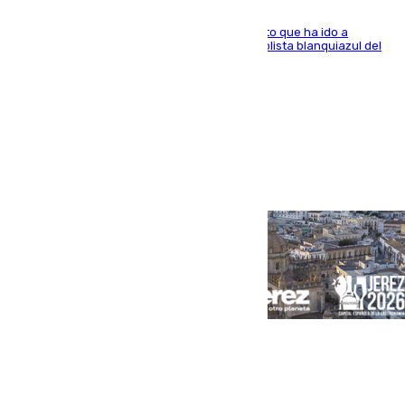
El centrocampista marbellí es ‘padre’ de un gato que ha ido a
recoger a Vigo y su nombre es como el exfutbolista blanquiazul del
Arroyo de la Miel
Portada
Andalucía