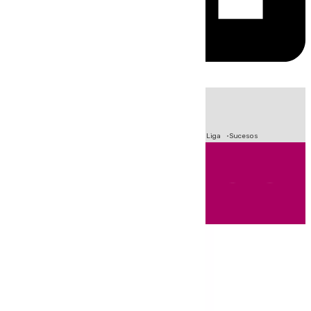
HOY
|
Fútbol
Primera División
Crisis Migratoria en Ceuta
LaLiga
Sucesos
Andalucía