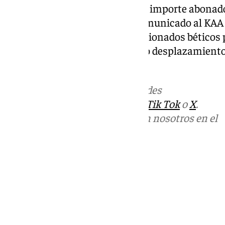
se procederá a la devolución del importe abonad
El Real Betis agradece en un comunicado al KAA
predisposición y a todos los aficionados béticos
masiva respuesta en otro nuevo desplazamiento
NOTICIAS DEPORTES
Más noticias de
101TV
en las redes
sociales:
Instagram
,
Facebook
,
Tik Tok
o
X
.
Puedes ponerte en contacto con nosotros en el
correo
informativos@101tv.es
Tags:
Últimas noticias