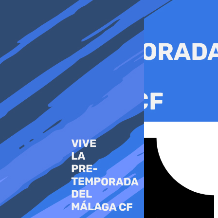
Ir
al
contenido
Tiktok