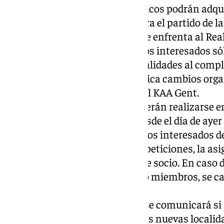
Las peñas y los socios verdiblancos podrán adqui
precio de 20 euros cada una, para el partido de 
próximo jueves 13 de febrero que enfrenta al Rea
El club aclara que los aficionados interesados s
cupo si se cubren estas 500 localidades al compl
nueva remesa de entradas implica cambios organ
graderío visitante del estadio del KAA Gent.
Las solicitudes de entradas deberán realizarse e
apartado «INSCRIPCIONES» desde el día de ayer a
6 de febrero a las 23:59 horas, y los interesados 
caso de que se superen las 500 peticiones, la as
según antigüedad del número de socio. En caso d
grupal, con un máximo de cinco miembros, se ca
los números de socio.
Durante el viernes 7 de febrero se comunicará si s
béticos podrán disponer de estas nuevas localida