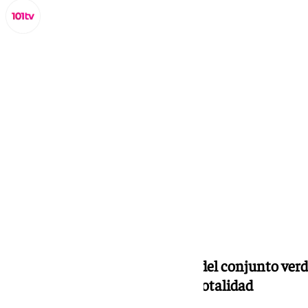
Lynx Devs
miércoles, 5 febrero 2025, 12:35
Compartir:
El KAA Gent acepta la petición del conjunto verd
se cubra en su este cupo en su totalidad
Entradas adicionales