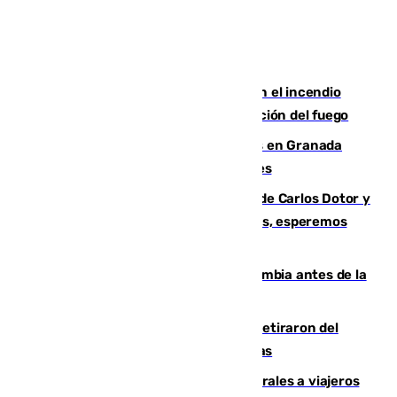
Activado el nivel 2 de emergencia en el incendio
forestal de Niebla por la compleja evolución del fuego
Controlado un incendio de rastrojos en Granada
junto a la autovía y al Callejón de Nogales
Juanfran Funes, sobre las lesiones de Carlos Dotor y
Fernando Calero: “Estamos preocupados, esperemos
que no sea nada”
Felipe VI refuerza los lazos con Colombia antes de la
llegada del nuevo presidente
Fernando Calero y Carlos Dotor se retiraron del
encuentro contra el Ceuta con molestias
España restablece controles temporales a viajeros