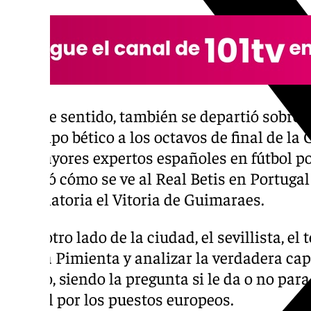
En este sentido, también se departió sobre 
el equipo bético a los octavos de final de l
los mayores expertos españoles en fútbol po
explicó cómo se ve al Real Betis en Portugal
eliminatoria el Vitoria de Guimaraes.
En el otro lado de la ciudad, el sevillista, el
García Pimienta y analizar la verdadera cap
equipo, siendo la pregunta si le da o no par
el final por los puestos europeos.