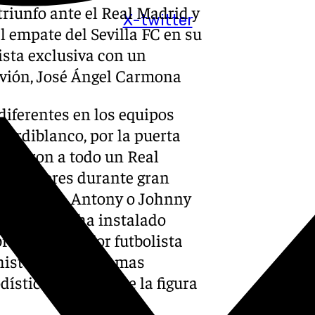
triunfo ante el Real Madrid y
X-twitter
l empate del Sevilla FC en su
ista exclusiva con un
ervión, José Ángel Carmona
diferentes en los equipos
verdiblanco, por la puerta
pusieron a todo un Real
 superiores durante gran
co Alarcón, Antony o Johnny
del primero, ha instalado
re si es el mejor futbolista
historia. Estos temas
stica, al igual que la figura