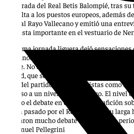
temporada del Real Betis Balompié, tras su 
su vuelta a los puestos europeos, además de
visita al Rayo Vallecano y emitió una entrev
futbolista importante en el vestuario de N
La última jornada liguera dejó sensaciones 
sevillanos pero los dos sumaron. En el lado 
grande. No obstante los de Pellegrini se im
Madrid, que se está jugando La Liga, siendo
parte del partido y con futbolistas como Is
Cardoso a un nivel estratosférico. El nivel 
incluso el debate en el seno de la afición sob
que ha pasado por el Real Betis en su larga 
generaron mucho debate en la tertulia periodí
de Manuel Pellegrini