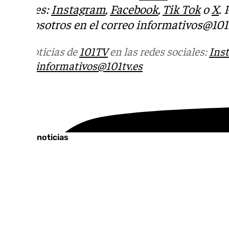
sociales:
Instagram
,
Facebook
,
Tik Tok
o
X
.
con nosotros en el correo
informativos@101t
Más noticias de
101TV
en las redes sociales:
Ins
correo
informativos@101tv.es
Tags:
Últimas noticias