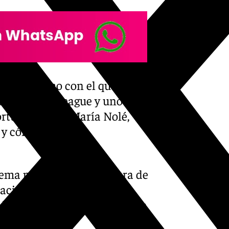
el optimismo con el que llega
a Conference League y uno de
rtugués, José María Nolé,
 y cómo llega a la
 tema principal fue la figura de
acidad futbolística del
a ilusionarse con pelear hasta