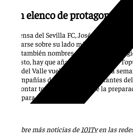
Gran elenco de protagonistas
El defensa del Sevilla FC, José Ángel Carmon
sincerarse sobre su lado más personal en el
tratar también nombres propios como Sergi
todo esto, hay que añadirle la visita del ‘Top
Manu del Valle vuelve a competir esta sema
las compañías de UFC más importantes del
para contar todos los detalles de la prepara
Roma para su combate.
Descubre más noticias de
101Tv
en las rede