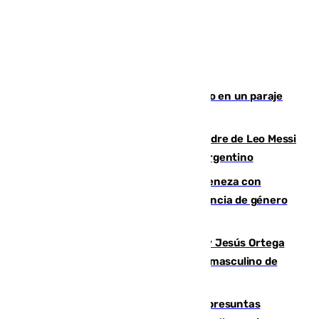
Los Bomberos combaten un incendio en un paraje
de Granada
Muere a los 68 años Jorge Messi, padre de Leo Messi
y pieza fundamental en la carrera del argentino
Retiene a su mujer en su casa y ameneza con
quemar la vivienda: nuevo caso de violencia de género
en Málaga
Dos sevillanos de oro: Manuel Cruz y Jesús Ortega
ganan el campeonato del mundo sub19 masculino de
remo
Un juzgado de Ceuta investiga seis presuntas