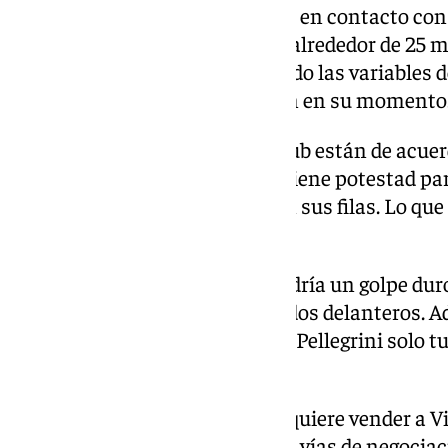
Palmeiras, que se habría puesto en contacto con 
a ofrecer una oferta de compra alrededor de 25 mi
culés, que al no haberse cumplido las variables de
cercana a la que desembolsaron en su momento
Aunque parece que jugador y club están de acuerdo
Real Betis. El club verdiblanco tiene potestad par
futbolista, ya que está cedido en sus filas. Lo qu
el mango.
La marcha del brasileño supondría un golpe duro 
tener disponibles únicamente dos delanteros. A
en Conference, lo que haría que Pellegrini solo 
competición.
Por lo tanto, si el FC Barcelona quiere vender a 
antes con el
Real Betis
. Algunas vías de negociac