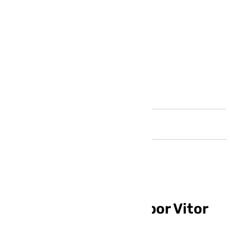
Andalucía
Palmeiras se lanza a por Vitor
Roque