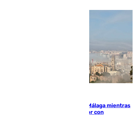
millón y medio de euros
08.08.2026
El taró tiñe de niebla la costa de Málaga mientras
el calor se concentra en el interior con
Antequera en aviso amarillo