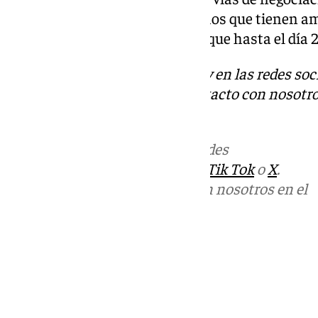
delantero brasileño o los derechos que tienen a
esperar para ver que sucede, ya que hasta el día 28
Descubre más noticias de 101Tv en las redes soc
Tok
o
X
. Puedes ponerte en contacto con nosotro
informativos@101tv.es
Más noticias de
101TV
en las redes
sociales:
Instagram
,
Facebook
,
Tik Tok
o
X
.
Puedes ponerte en contacto con nosotros en el
correo
informativos@101tv.es
Tags:
Últimas noticias