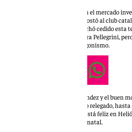
Vitor Roque llegó a Barcelona en el mercado inv
millones de euros fue lo que le costó al club catal
rendimiento esperado y se marchó cedido esta 
futbolista empezó contando para Pellegrini, per
encuentros ha perdido el protagonismo.
Con la llegada del Cucho Hernández y el buen 
el rol del ariete brasileño ha sido relegado, hast
para el chileno. Aunque Roque está feliz en Helió
malos ojos un regreso a su país natal.