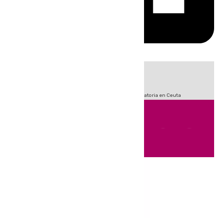
HOY
|
Fútbol
Sucesos
LaLiga
Primera División
Crisis Migratoria en Ceuta
Andalucía