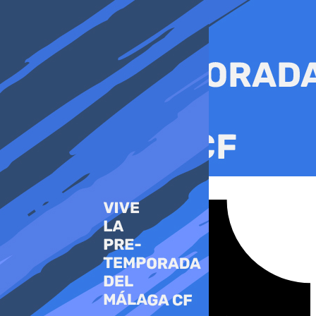
Ir
al
contenido
Tiktok