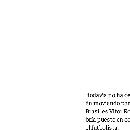
Lynx Devs
jueves, 20 febrero 2025, 13:15
Compartir:
El mercado de fichajes en Brasil todavía no ha ce
clubes brasileños todavía se estén moviendo para
jugador que interesa mucho en Brasil es Vitor Ro
objetivo de Palmeiras, que se habría puesto en c
para hacerse con los servicios del futbolista.