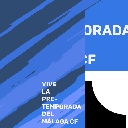
Ir
al
contenido
Tiktok