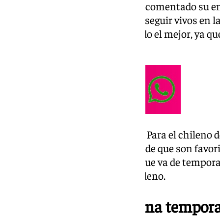
Los verdiblancos, tal y como ha comentado su e
cometer más errores si quieren seguir vivos en 
europeo de los béticos, no ha sido el mejor, ya 
por el camino.
Pellegrini huye de favoritismos. Para el chileno 
campo y no aferrarse a esa idea de que son favor
problemas del Real Betis en lo que va de temporad
Sobre esto también habló el chileno.
“Estamos haciendo una temporada