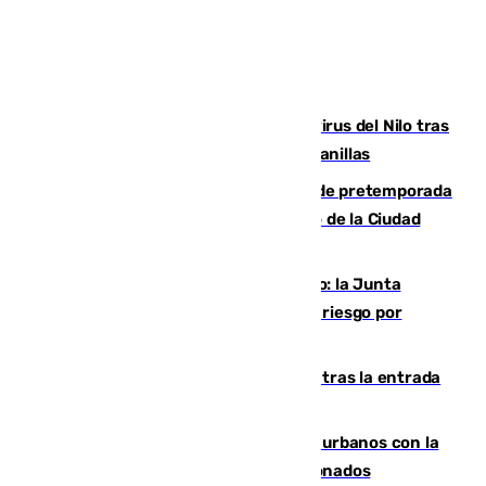
Málaga refuerza la vigilancia por el virus del Nilo tras
detectar un mosquito positivo en Campanillas
Málaga-Ceuta: cuarto compromiso de pretemporada
de los blanquiazules en busca del Trofeo de la Ciudad
Autónoma
Málaga, en alerta por el virus del Nilo: la Junta
decreta Campanillas como zona de alto riesgo por
varios casos recientes
El Gobierno registra 1.342 menores tras la entrada
masiva del pasado 30 de julio
Cádiz despide seis «puntos negros» urbanos con la
orden de retirada para quioscos abandonados