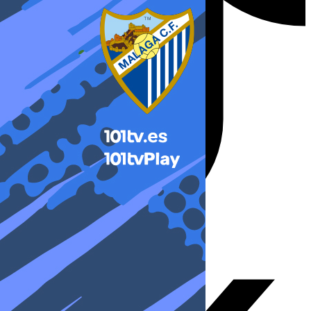
X-twitter