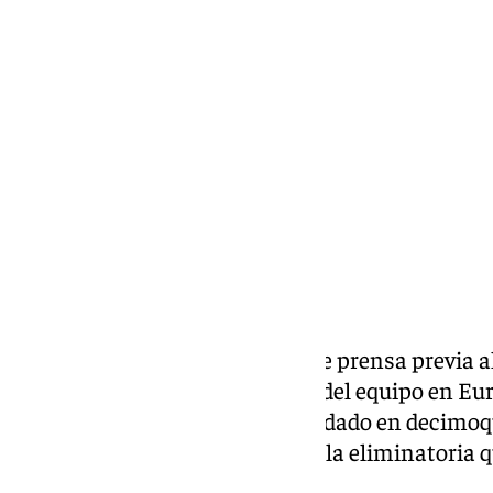
Lynx Devs
jueves, 13 febrero 2025, 10:20
Compartir:
Manuel Pellegrini, en la rueda de prensa previa a
preguntado por el rendimiento del equipo en Eu
no ha sido buena, habiendo quedado en decimoqu
chileno se mostró reflexivo con la eliminatoria q