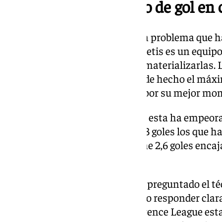
falta de gol o el exceso de gol en
La falta de gol en el equipo es un problema que 
durante toda la temporada. El Betis es un equip
los metros finales, no acaba de materializarlas.
rindiendo excesivamente bien, de hecho el máxi
ahora mismo no está pasando por su mejor mo
En cuanto a la faceta defensiva, esta ha empeo
últimos partidos. Son en total 13 goles los que ha
últimos 5 partidos, lo que supone 2,6 goles enca
anotado 7 dianas.
Otro de los temas por el que fue preguntado el téc
portería. Pellegrini no ha querido responder cla
mañana. El portero de la Conference League esta