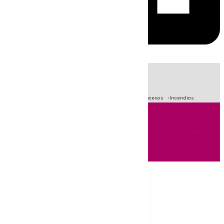
HOY
|
Fútbol
Primera División
Crisis Migratoria en Ceuta
Sucesos
Incendios
Andalucía