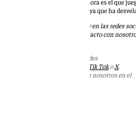
haber un cambio, ya que este ahora es el que jue
noche que once saca Pellegrini, ya que ha desve
Descubre más noticias de 101Tv en las redes soc
Tok
o
X
. Puedes ponerte en contacto con nosotro
informativos@101tv.es
Más noticias de
101TV
en las redes
sociales:
Instagram
,
Facebook
,
Tik Tok
o
X
.
Puedes ponerte en contacto con nosotros en el
correo
informativos@101tv.es
Tags:
Últimas noticias