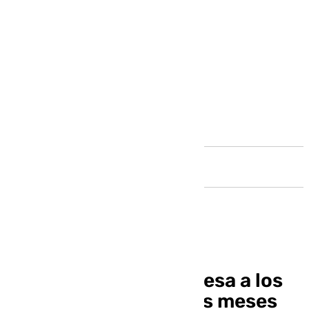
Andalucía
William Carvalho regresa a los
terrenos de juego seis meses