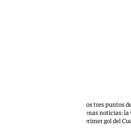
Lynx Devs
lunes, 17 marzo 2025, 14:26
Compartir:
El
Real Betis Balompié
se llevó los tres puntos 
En el día de ayer hubo varias buenas noticias: la 
quinta plaza de Champions, el primer gol del Cu
del equipo.