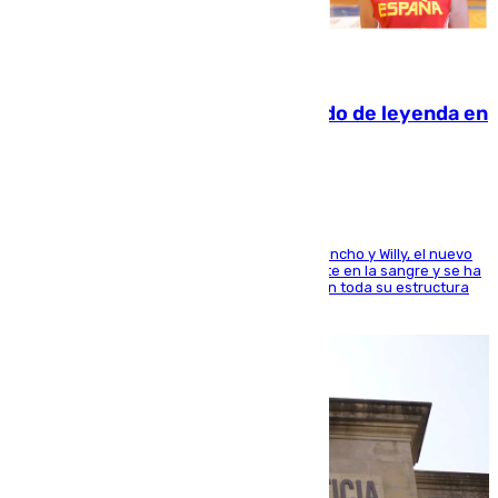
06.08.2026
La familia Hernangómez: un legado de leyenda en
el mundo del baloncesto
Desde los padres hasta la hermana junto a Francho y Willy, el nuevo
jugador del Unicaja lleva este magnífico deporte en la sangre y se ha
ido inculcando de generación en generación en toda su estructura
familiar