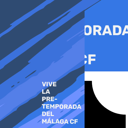
Ir
al
contenido
Tiktok