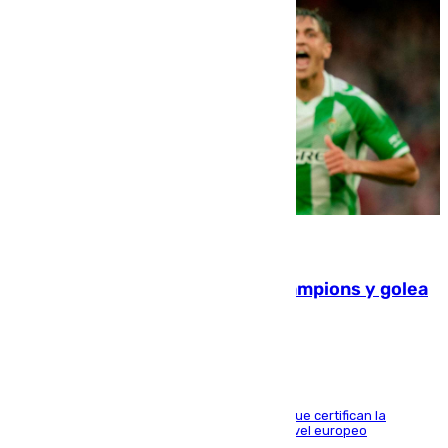
06.08.2026
El Betis supera el examen de Champions y golea
al Arsenal en Dublín (1-3)
Riquelme, Deossa y Fornals firman los tantos que certifican la
superioridad bética ante un rival de máximo nivel europeo