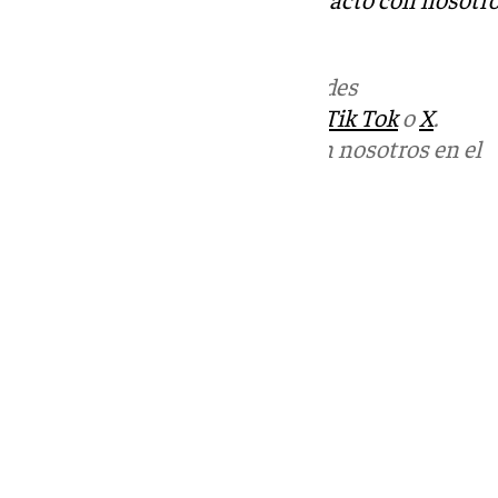
informativos@101tv.es
Más noticias de
101TV
en las redes
sociales:
Instagram
,
Facebook
,
Tik Tok
o
X
.
Puedes ponerte en contacto con nosotros en el
correo
informativos@101tv.es
Tags:
Últimas noticias