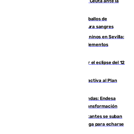
El Rey traslada a Vivas su respaldo a Ceuta ante la
crisis migratoria
El primer ciclo de las carreras de caballos de
Sanlúcar arranca este sábado con 27 pura sangres
Continúan los cierres de parques caninos en Sevilla:
se detectan alimentos que contienen elementos
peligrosos
Estos son los mejores sitios para ver el eclipse del 12
de agosto en la provincia de Málaga
Otro incendio en Granada: el fuego activa al Plan
Infoca en Pinos Puente
Más potencia para las Tres Mil Viviendas: Endesa
pone en marcha un nuevo centro de transformación
Un cartel intenta evitar que los visitantes se suban
encima de los leones del Puerto de Málaga para echarse
una foto