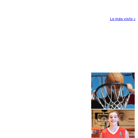
Lo más visto >
Más noticias
Ver más >