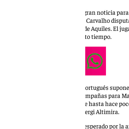
A pesar de todo esto, hubo otra gran noticia para 
meses en el dique seco, William Carvalho dispu
después de su ruptura de talón de Aquiles. El juga
terreno de juego después de tanto tiempo.
El regreso del centrocampista portugués supone 
fue muy importante en otras campañas para Manu
reforzará una posición, en la que hasta hace p
disponibles Johnny Cardoso y Sergi Altimira.
El regreso de Carvalho era muy esperado por la af