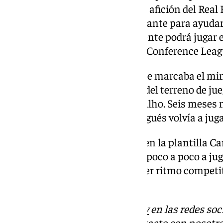
futbolista es muy querido por la afición del Real 
final de temporada, será importante para ayudar
objetivos. El futbolista únicamente podrá jugar 
no está inscrito en la lista de la Conference Leag
Cuando el marcador de Butarque marcaba el min
en las filas verdiblancas. Se iba del terreno de 
ocupaba su lugar William Carvalho. Seis meses más
que se había lesionado, el portugués volvía a juga
Habrá que ver el rol que tendrá en la plantilla C
técnico chileno lo irá poniendo poco a poco a jug
recuperando sensaciones y coger ritmo competit
baja.
Descubre más noticias de
101Tv
en las redes soc
Tok
o
X
. Puedes ponerte en contacto con nosotro