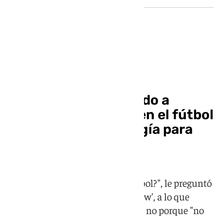
Fútbol
Bellerín no ha conocido a
ningún homosexual en el fútbol
y tira de la antropología para
explicar el motivo
"¿Hay mucho mariquita en el fútbol?", le preguntó
Marc Giró al bético en 'Cara al show', a lo que
contesto que cree que a día de hoy no porque "no