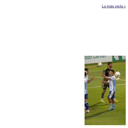
Lo más visto >
Más noticias
Ver más >