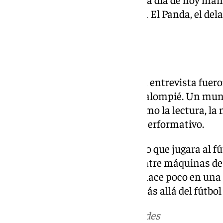
el defensa sobre su amistad con El Panda, el dela
Selección Española.
Las multas en los clubes
Otro temas que se tocaron en la entrevista fueron
cómo funciona el entorno del balompié. Un mund
con sus otras aficiones tales como la lectura, la 
su estilo de ‹hipster› y hombre performativo.
«Me di cuenta de que, por mucho que jugara al fú
vestir diferente. Me he criado entre máquinas d
interesaba», señalaba Bellerín hace poco en una
relación a sus otras aficiones más allá del fútbo
Más noticias de
101TV
en las redes