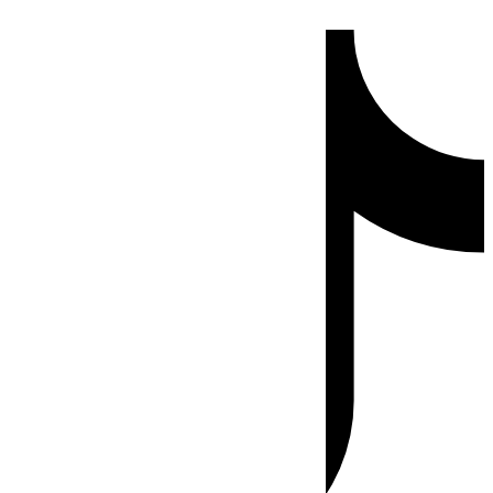
Ir
Tiktok
al
contenido