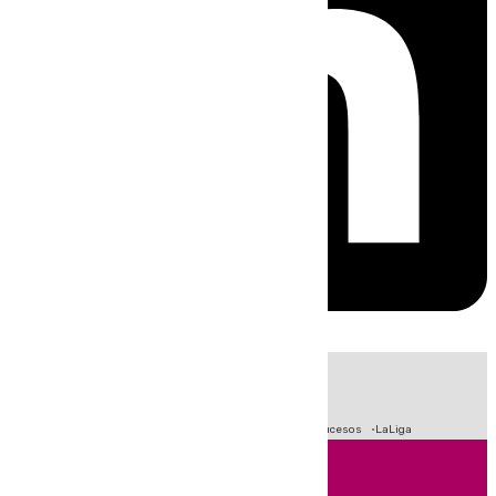
HOY
|
Fútbol
Primera División
Crisis Migratoria en Ceuta
Sucesos
LaLiga