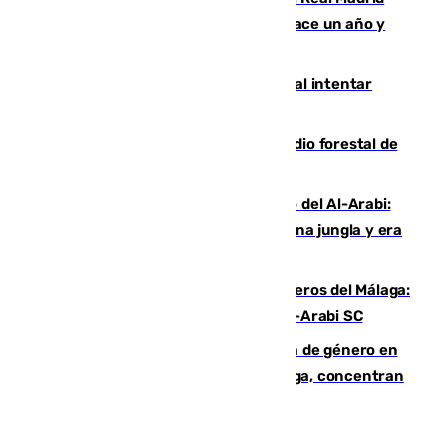
costaba 105 millones de euros menos hace un año y
jugaba en Leganés
Ceuta suma 82 fallecidos en el mar al intentar
cruzar la frontera española
Huelva eleva a emergencia el incendio forestal de
Niebla
Juanfran Funes, sobre el duro juego del Al-Arabi:
“Por momentos nos hemos metido en una jungla y era
hasta peligroso”
Ya se han estrenado los tres delanteros del Málaga:
Eneko Jauregui, bigoleador contra el Al-Arabi SC
35 mujeres asesinadas por violencia de género en
España en este 2026: Andalucía y Málaga, concentran
el foco de la tragedia