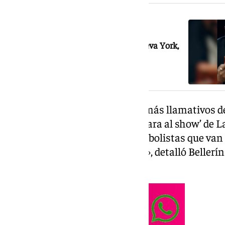
NOTICIA RELACIONADA
Bellerín es el ídolo del alcalde de Nueva York,
Zohran Mamdani
Este fue uno de los momentos más llamativos del
por el programa de televisión ‘Cara al show’ de 
antropólogo que me dijo que futbolistas que van
porque no es un espacio seguro», detalló Bellerín a
fútbol expulsa al mariquita».