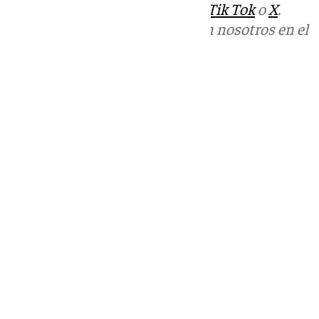
sociales:
Instagram
,
Facebook
,
Tik Tok
o
X
.
Puedes ponerte en contacto con nosotros en el
correo
informativos@101tv.es
Tags:
Fútbol
Últimas noticias