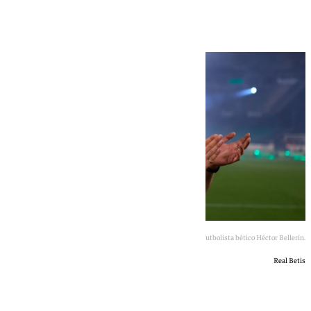
es un espacio seguro"
El futbolista bético Héctor Bellerín.
Real Betis