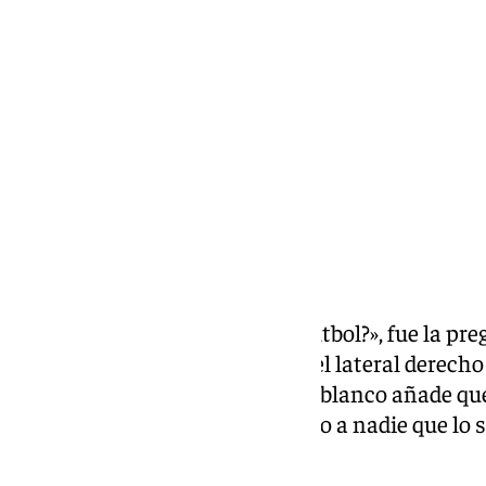
Rosa Haro
miércoles, 24 junio 2026, 16:34
Compartir:
«¿Hay mucho mariquita en el fútbol?», fue la pre
bético Héctor Bellerín, a lo que el lateral derech
creo que no». Asimismo, el verdiblanco añade qu
menudo y que él «no ha conocido a nadie que lo s
un espacio seguro».