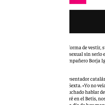
Precisamente a Bellerín por su forma de vestir, s
a la moda le han llamado homosexual sin serlo 
también le ha pasado a su excompañero Borja Ig
heterosexual.
Este tema volvió a sacarlo el presentador catal
Bellerín en su ‹late night› de La Sexta. «Yo no 
jugaba en Inglaterra. Había escuchado hablar de 
cómo era. Cuando me lo encontré en el Betis,
En Sevilla fuimos uña y carne y a día de hoy ma