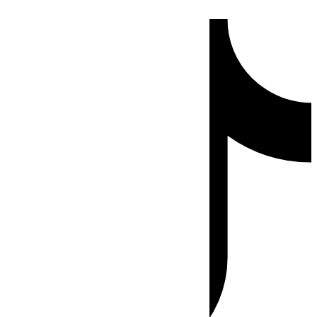
Ir
Tiktok
al
contenido