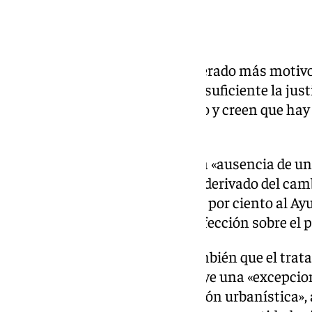
Más motivos para quejarse
La entidad ecologista ha enumerado más motivo
decisión, y es que consideran insuficiente la jus
urbana que pretende el proyecto y creen que hay
ordenación detallada adecuada.
Además, entienden que hay una «ausencia de un 
aprovechamiento urbanístico» derivado del cambi
correspondiente cesión del diez por ciento al A
«insuficiente evaluación de la afección sobre el 
Los recurrentes consideran también que el tra
Sevilla a este proyecto constituye una «excepci
principios que rigen la ordenación urbanística»,