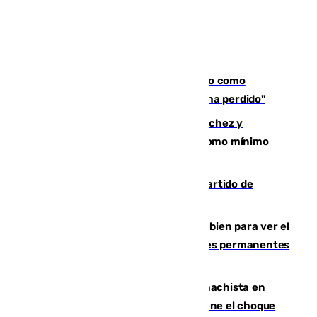
Noruega pide la dimisión de Infantino como
presidente de la FIFA: "La confianza se ha perdido"
Meloni rechaza el ultimátum de Sánchez y
mantendrá la frontera con controles como mínimo
hasta el 15 de agosto
Sigue en directo el Ceuta-Málaga, partido de
pretemporada en 101TV
¿Qué puede pasar si no te proteges bien para ver el
eclipse?: los expertos alertan de lesiones permanentes
de retina
Moreno condena el último crimen machista en
Benahavís mientras el Gobierno mantiene el choque