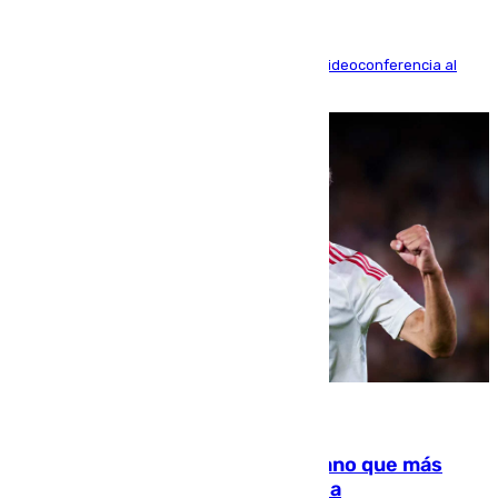
La mayoría de las comparecencias serán por videoconferencia al
residir los familiares fuera de España
07.08.2026
Juanlu Sánchez, el sexto canterano que más
dinero deja en las arcas del Sevilla