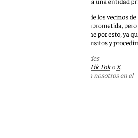
ellos, un marco de privilegio para una entidad pr
En definitiva, la calidad de vida de los vecinos de
comunicado, quedaría muy comprometida, pero lo
del conjunto verdiblanco no teme por esto, ya que
«se han cumplido todos los requisitos y procedi
Más noticias de
101TV
en las redes
sociales:
Instagram
,
Facebook
,
Tik Tok
o
X
.
Puedes ponerte en contacto con nosotros en el
correo
informativos@101tv.es
Tags:
Últimas noticias