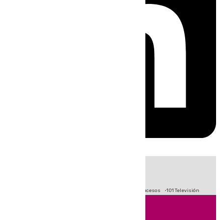
HOY
|
Fútbol
Primera División
Crisis Migratoria en Ceuta
Sucesos
101 Televisión