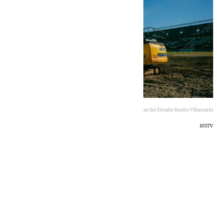
Obras del Estadio Benito Villamarín
101TV
Javier Sotillo
jueves, 18 junio 2026, 18:33
Compartir: