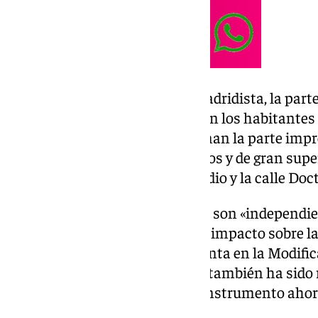
Como sucediera con el feudo madridista, la parte
es que, en este caso, también son los habitantes
este recurso. De hecho, conforman la parte impr
pone el foco en los usos terciarios y de gran supe
municipal situada entre el estadio y la calle Do
El comunicado indica que estos son «independien
que supondrán un «importante impacto sobre la c
Además, el documento se sustenta en la Modifi
planeamiento urbanístico, que también ha sido r
organización considera que el instrumento aho
base jurídica consolidada».