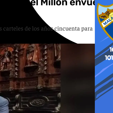
todia del Millón envuelta
s carteles de los años cincuenta para