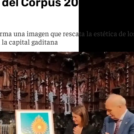
 del Corpus 2026: la Cus
irma una imagen que rescata la estética de lo
 la capital gaditana