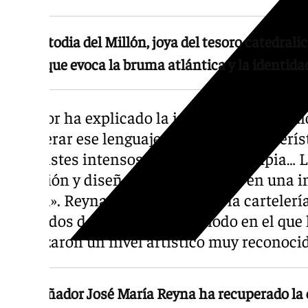
La Custodia del Millón, joya del tesoro catedrali
cartel que evoca la bruma atlántica y la identidad
El autor ha explicado la inspiración que gui
recuperar ese lenguaje visual tan caracterís
contrastes intensos, composición limpia… L
tradición y diseño contemporáneo en una 
propia». Reyna ha mirado hacia la cartelería 
mediados del siglo XX, un período en el que l
alcanzaron un nivel artístico muy reconoci
El diseñador José María Reyna ha recuperado la es