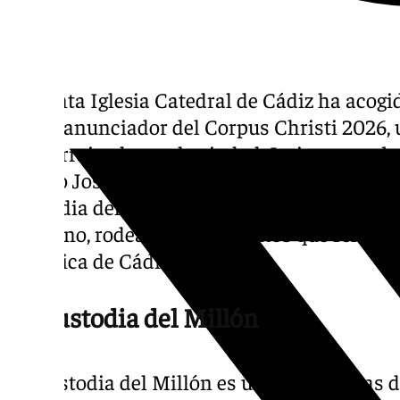
La Santa Iglesia Catedral de Cádiz ha acogid
cartel anunciador del Corpus Christi 2026, u
más arraigadas en la ciudad. La imagen, obr
gráfico José María Reyna, sitúa en el centro
Custodia del Millón, la pieza más icónica de
gaditano, rodeada de elementos que remiten 
atlántica de Cádiz.
La Custodia del Millón
La Custodia del Millón es una de las joyas d