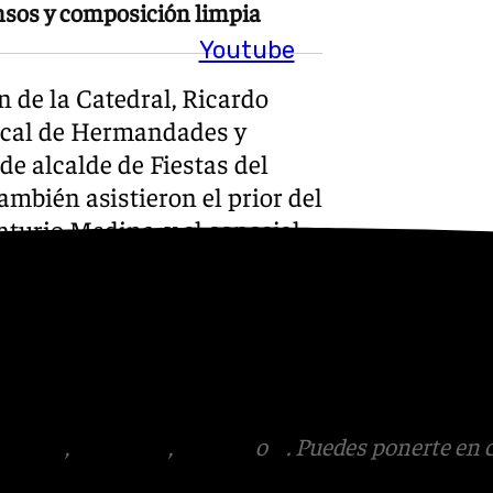
ensos y composición limpia
Youtube
n de la Catedral, Ricardo
Local de Hermandades y
de alcalde de Fiestas del
mbién asistieron el prior del
turio Medina, y el concejal
 en los próximos días dará a
 la celebración del Corpus
tagram
,
Facebook
,
Tik Tok
o
X
. Puedes ponerte en 