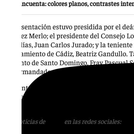
años cincuenta: colores planos, contrastes int
La presentación estuvo presidida por el deá
Jiménez Merlo; el presidente del Consejo 
Cofradías, Juan Carlos Jurado; y la teniente 
Ayuntamiento de Cádiz, Beatriz Gandullo. Ta
convento de Santo Domingo, Fray Pascual Sa
de Hermandades, José Manuel Verdulla.
El Ayuntamiento de Cádiz ha anunciado que
conocer el programa completo de actos para
2026.
Más noticias de
101TV
en las redes sociales:
Ins
correo
informativos@101tv.es