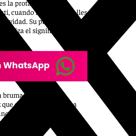
es la protagonista
sti, cuando recorre las calles
estividad. Su presencia en el
intetiza el significado de la
a bruma atlántica, ese
que dota al cartel de una
no. Junto a la Custodia
 en una composición de trazo