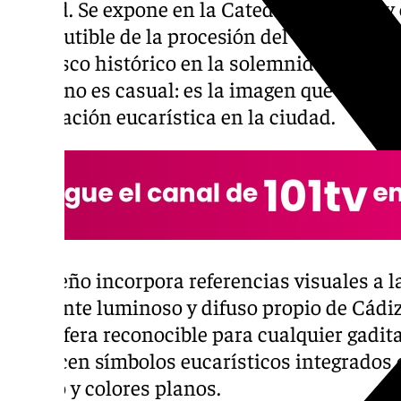
ciudad. Se expone en la Catedral de Cádiz y 
indiscutible de la procesión del Corpus Chri
del casco histórico en la solemnidad de la f
cartel no es casual: es la imagen que mejor s
celebración eucarística en la ciudad.
El diseño incorpora referencias visuales a l
ambiente luminoso y difuso propio de Cádiz 
atmósfera reconocible para cualquier gadita
aparecen símbolos eucarísticos integrados
limpio y colores planos.