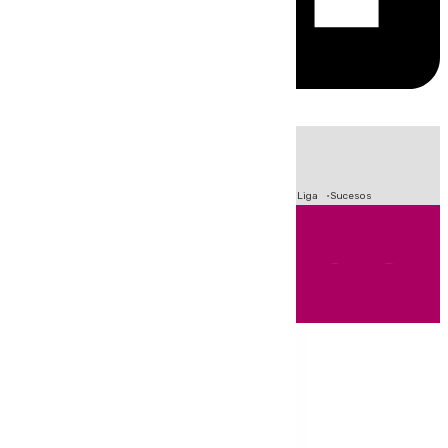
HOY
|
Fútbol
Primera División
Crisis Migratoria en Ceuta
LaLiga
Sucesos
Andalucía