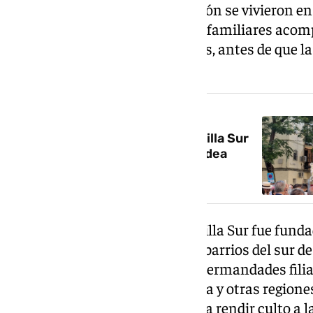
Los momentos de mayor emoción se vivieron en 
tradición, numerosos vecinos y familiares aco
durante los primeros kilómetros, antes de que l
definitivo hacia Huelva.
NOTICIA RELACIONADA
La Hermandad del Rocío de Sevilla Sur
emprende su camino hacia la aldea
almonteña
La Hermandad del Rocío de Sevilla Sur fue funda
estrechamente vinculada a los barrios del sur de 
forma parte del entramado de hermandades filia
corporaciones de toda Andalucía y otras region
año a la cita de Pentecostés para rendir culto a l