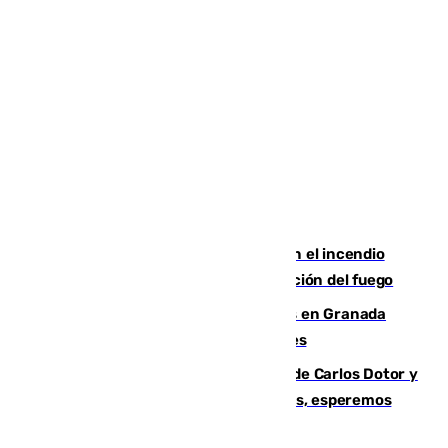
Activado el nivel 2 de emergencia en el incendio
forestal de Niebla por la compleja evolución del fuego
Controlado un incendio de rastrojos en Granada
junto a la autovía y al Callejón de Nogales
Juanfran Funes, sobre las lesiones de Carlos Dotor y
Fernando Calero: “Estamos preocupados, esperemos
que no sea nada”