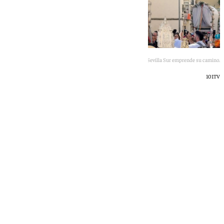
La Hermandad del Rocío de Sevilla Sur emprende su camino.
101TV
101 TV
jueves, 21 mayo 2026, 16:13
Compartir: