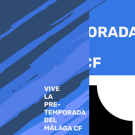
Ir
al
contenido
Tiktok