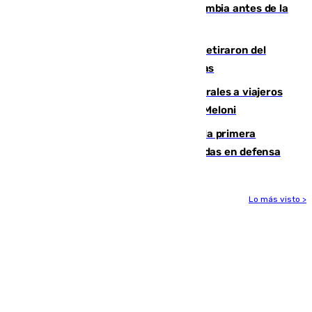
Felipe VI refuerza los lazos con Colombia antes de la
llegada del nuevo presidente
Fernando Calero y Carlos Dotor se retiraron del
encuentro contra el Ceuta con molestias
España restablece controles temporales a viajeros
procedentes de Italia como repuesta a Meloni
El Málaga cae ante el Ceuta y suma la primera
derrota de la pretemporada dejando dudas en defensa
Lo más visto >
Más noticias
Ver más >