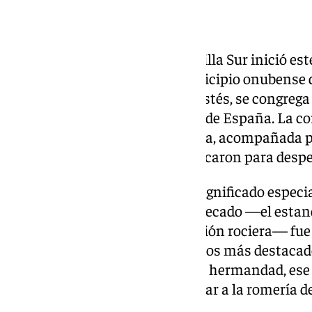
La Hermandad del Rocío de Sevilla Sur inició est
hacia El Rocío, la aldea del municipio onubense
torno a la festividad de Pentecostés, se congreg
religiosas más multitudinarias de España. La co
la parroquia de San Juan de Ávila, acompañada p
familiares y vecinos que se acercaron para despe
La salida de este año tiene un significado espec
apenas unas semanas, su Simpecado —el estand
peregrinación de cada corporación rociera— fue 
Glorias de Sevilla, uno de los actos más destacado
capital. Para los miembros de la hermandad, es
componente de orgullo particular a la romería d