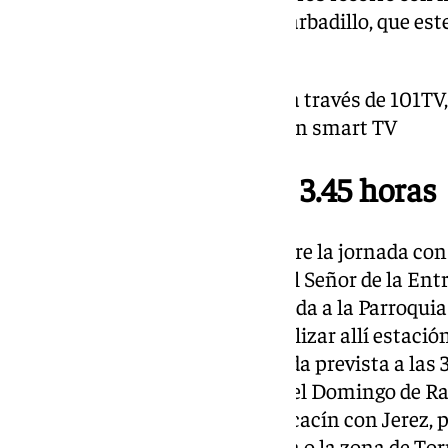
Parroquial de la Humildad de Barbadillo, que es
Cristo.
Puedes seguirlo en directo a través de 101TV,
web, disponibles también en smart TV
La Entrega, de 12.15 a 3.45 horas
La Hermandad de la Entrega abre la jornada con l
Guadalcacín a las 12.15 horas. El Señor de la Entr
Ángeles tienen prevista su llegada a la Parroquia
Jerez, a las 19.05 horas. Tras realizar allí estació
emprende el regreso con recogida prevista a las 3
verano tras el cambio de hora del Domingo de Ram
zona de campo que une Guadalcacín con Jerez, 
Domingo, Bizcocheros, Tornería o la zona de Tor