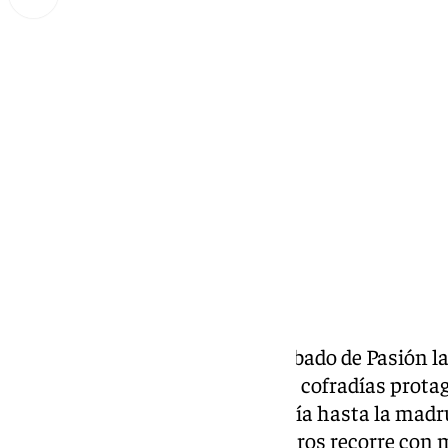
Miguel Alfonso
sábado, 28 marzo 2026, 12:52
Compartir:
Jerez de la Frontera vive este Sábado de Pasión l
víspera a su Semana Santa. Dos cofradías prota
que se extiende desde el mediodía hasta la mad
Entrega, de las que más kilómetros recorre con m