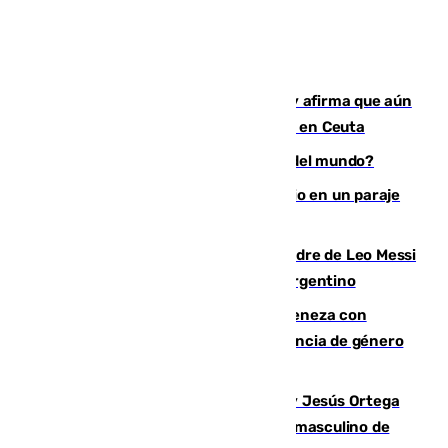
Vivas niega la versión del Gobierno y afirma que aún
quedan entre 8.000 y 11.000 migrantes en Ceuta
¿Es Tadej Pogacar el mejor ciclista del mundo?
Los Bomberos combaten un incendio en un paraje
de Granada
Muere a los 68 años Jorge Messi, padre de Leo Messi
y pieza fundamental en la carrera del argentino
Retiene a su mujer en su casa y ameneza con
quemar la vivienda: nuevo caso de violencia de género
en Málaga
Dos sevillanos de oro: Manuel Cruz y Jesús Ortega
ganan el campeonato del mundo sub19 masculino de