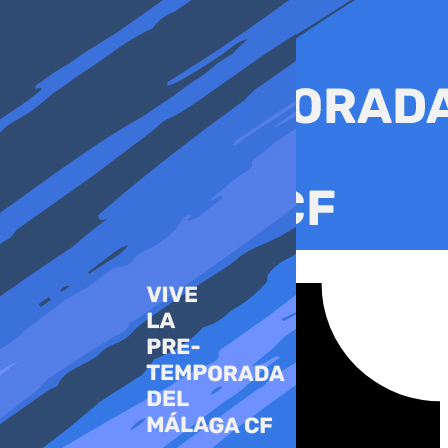
Ir
al
contenido
Tiktok