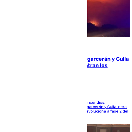
08.08.2026
Incendios de Castellón: Sierra Engarcerán y Culla
evolucionan positivamente y centran los
esfuerzos en Tírig
La UME se suma al operativo de control de los incendios,
progresando adecuadamente los de Sierra Engarcerán y Culla, pero
centrando todo el empeño en el de Culla, que evoluciona a fase 2 del
PEIF