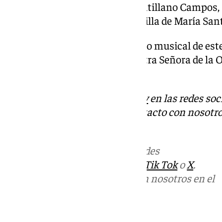
el siguiente: Pagés del Corro, Antillano Campos, 
San Jacinto y entrada en la Capilla de María Sant
Por su parte el acompañamiento musical de este 
Sociedad Filarmónica de «Nuestra Señora de la Ol
de la dolorosa de la Estrella.
Descubre más noticias de
101Tv
en las redes soc
Tok
o
X
. Puedes ponerte en contacto con nosotro
informativos@101tv.es
Más noticias de
101TV
en las redes
sociales:
Instagram
,
Facebook
,
Tik Tok
o
X
.
Puedes ponerte en contacto con nosotros en el
correo
informativos@101tv.es