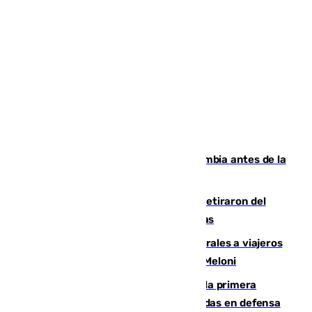
Felipe VI refuerza los lazos con Colombia antes de la
llegada del nuevo presidente
Fernando Calero y Carlos Dotor se retiraron del
encuentro contra el Ceuta con molestias
España restablece controles temporales a viajeros
procedentes de Italia como repuesta a Meloni
El Málaga cae ante el Ceuta y suma la primera
derrota de la pretemporada dejando dudas en defensa