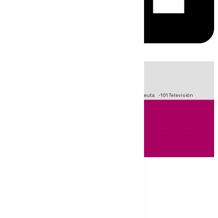
HOY
|
Fútbol
Primera División
LaLiga
Crisis Migratoria en Ceuta
101 Televisión
Andalucía