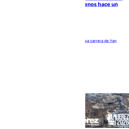
costaba 105 millones de euros menos hace un
año y jugaba en Leganés
Del filial pepinero a récord absoluto: la meteórica carrera de Yan
Diomande en solo doce meses