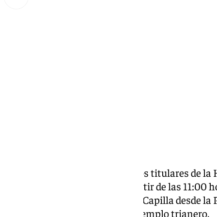
Lynx Devs
domingo, 16 marzo 2025, 10:00
Compartir:
Sigue en directo el traslado de los titulares de l
Este domingo 16 de marzo a partir de las 11:00 h
regreso de ambos titulares a su Capilla desde la 
realización de sus cultos en el templo trianero.