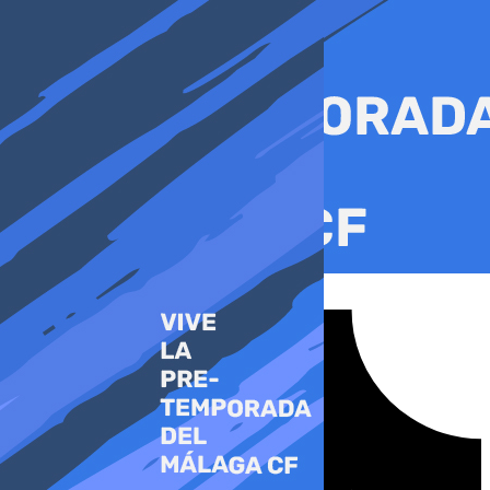
Ir
al
contenido
Tiktok