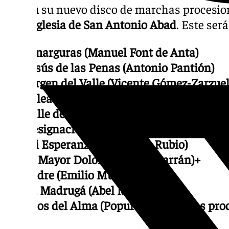
21.00h
su nuevo disco de marchas procesion
en la
Iglesia de San Antonio Abad
. Este será
Amarguras (Manuel Font de Anta)
Jesús de las Penas (Antonio Pantión)
Virgen del Valle (Vicente Gómez-Zarzuel
Soleá dame la mano (Manuel Font de An
Valle de Sevilla (José de la Vega)
Resignación (David Hurtado Torres)
Mi Esperanza (José Peña Rubio)
El Mayor Dolor (Daniel Albarrán)+
Padre (Emilio Muñoz Serna)
La Madrugá (Abel Moreno)
Ecos del Alma (Popurrí de marchas proc