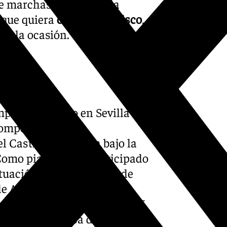
de marchas a piano en la
 que quiera
comprar el disco
,
ra la ocasión.
positor nacido en Sevilla el
Composición en el
Castillo en Sevilla bajo la
Como pianista, ha participado
uación en la gala Olivo de
de Almería en 2022. Desde
sical, componiendo a los 15
da a la Dolorosa de Álvarez