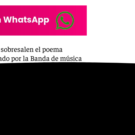
Youtube
 sobresalen el poema
nado por la Banda de música
nda, interpretada en 2023 por
 talento fue reconocido en
anda Sinfónica Municipal de
sco Javier Gutiérrez Juan, una
a. Este logro fue seguido en
s de Onda Capital, compartido