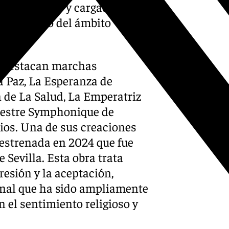
stilo maduro y cargado de
ave dentro del ámbito
s destacan marchas
a Paz, La Esperanza de
n de La Salud, La Emperatriz
chestre Symphonique de
os. Una de sus creaciones
estrenada en 2024 que fue
 Sevilla. Esta obra trata
resión y la aceptación,
onal que ha sido ampliamente
 el sentimiento religioso y