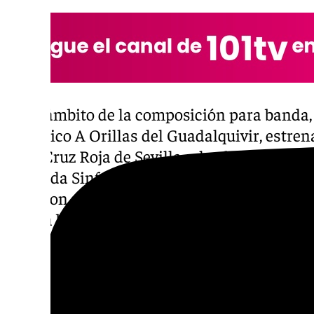
En el ámbito de la composición para banda,
sinfónico A Orillas del Guadalquivir, estre
de la Cruz Roja de Sevilla, y la obra Saraba
la Banda Sinfónica Municipal de Sevilla. Su
2016 con el estreno de Montserrat por la B
Sevilla bajo la dirección del Maestro Franci
colaboración que marcó un hito en su carrer
2019 por el galardón Tradiciones Sevillana
con los Armaos de la Macarena.