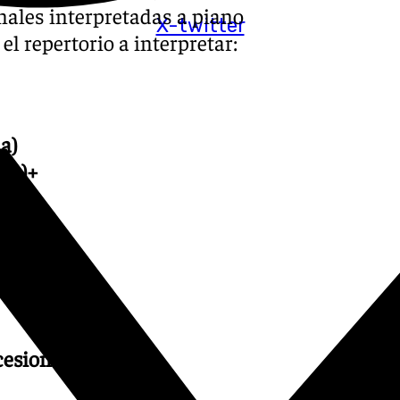
ales interpretadas a piano
X-twitter
 el repertorio a interpretar:
a)
ta)+
esionales).