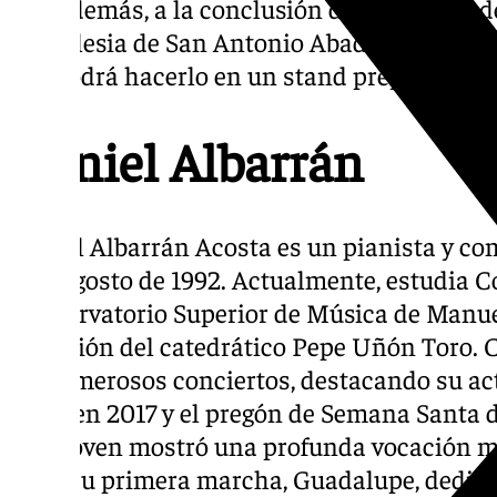
Además, a la conclusión del concierto 
Iglesia de San Antonio Abad, todo aquel
podrá hacerlo en un stand preparado pa
Daniel Albarrán
Daniel Albarrán Acosta es un pianista y com
8 de agosto de 1992. Actualmente, estudia 
Conservatorio Superior de Música de Manuel 
dirección del catedrático Pepe Uñón Toro. 
en numerosos conciertos, destacando su act
Plata en 2017 y el pregón de Semana Santa 
muy joven mostró una profunda vocación mu
años su primera marcha, Guadalupe, dedica