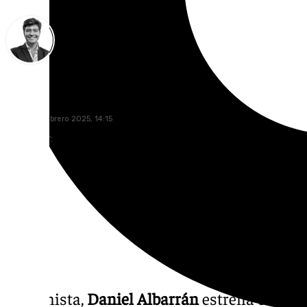
Curro Bono
martes, 4 febrero 2025, 14:15
Compartir:
El pianista,
Daniel Albarrán
estrena este vi