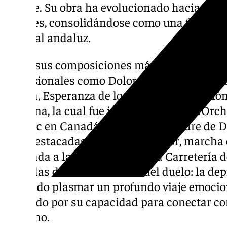
Duarte. Su obra ha evolucionado hacia un e
matices, consolidándose como una figura cl
musical andaluz.
Entre sus composiciones más significativa
procesionales como Dolores de un Barrio, L
Sevilla, Esperanza de los caídos, Coronació
Hispana, la cual fue interpretada por L’Or
Québec en Canadá en 2024 y La Madre de Di
más destacadas es El Mayor Dolor, marcha 
dedicada a la Hermandad de la Carretería de
sobre las dos últimas fases del duelo: la dep
logrando plasmar un profundo viaje emoci
valorado por su capacidad para conectar con
humano.