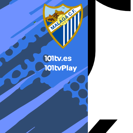
X-twitter