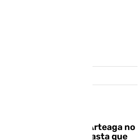
Andalucía
El escultor, Navarro Arteaga no
hará declaraciones hasta que