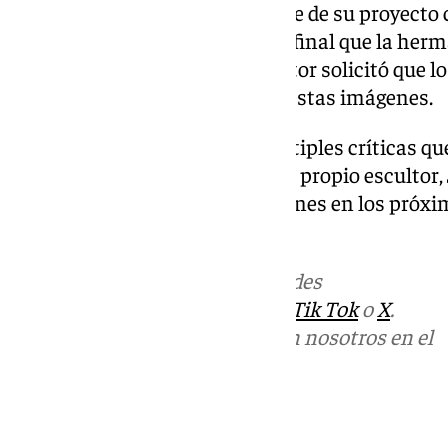
bocetos de Arteaga y un montaje de su proyecto cr
que no se ajustaba al resultado final que la he
Hermandad. Ante esto, el escultor solicitó que 
borrasen de sus publicaciones estas imágenes.
Ante todo lo expuesto y las múltiples críticas qu
gobierno por su gestión como el propio escultor
ha decidido no hacer declaraciones en los próx
paz que ahora necesite.
Más noticias de
101TV
en las redes
sociales:
Instagram
,
Facebook
,
Tik Tok
o
X
.
Puedes ponerte en contacto con nosotros en el
correo
informativos@101tv.es
Tags: