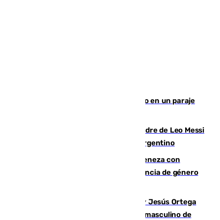
Los Bomberos combaten un incendio en un paraje
de Granada
Muere a los 68 años Jorge Messi, padre de Leo Messi
y pieza fundamental en la carrera del argentino
Retiene a su mujer en su casa y ameneza con
quemar la vivienda: nuevo caso de violencia de género
en Málaga
Dos sevillanos de oro: Manuel Cruz y Jesús Ortega
ganan el campeonato del mundo sub19 masculino de