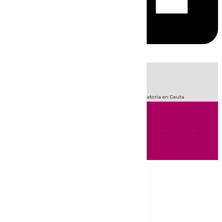
HOY
|
Fútbol
Sucesos
LaLiga
Primera División
Crisis Migratoria en Ceuta
Andalucía