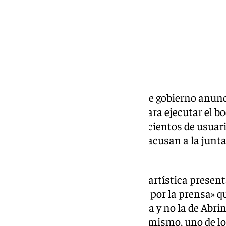
El origen de la polémica
Todo se inicia cuando la junta de gobierno anun
Arteaga será el artista elegido para ejecutar el b
presentados. En ese momento, cientos de usuari
la maqueta de Álvaro Abrines y acusan a la junt
«trasparente, justo y objetivo».
Simultáneamente, la comisión artística presenta
Casa Hermandad tras «conocer por la prensa» qu
escogido la propuesta de Arteaga y no la de Abrin
decidieron por unanimidad. Asimismo, uno de lo