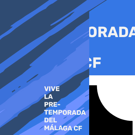
Ir
al
contenido
Tiktok