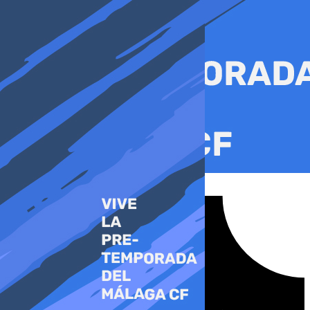
Ir
al
contenido
Tiktok