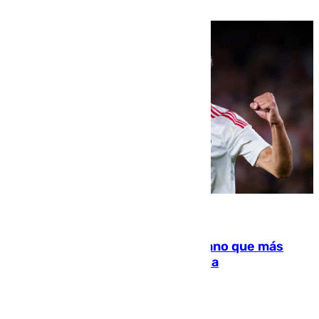
residir los familiares fuera de España
07.08.2026
Juanlu Sánchez, el sexto canterano que más
dinero deja en las arcas del Sevilla