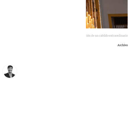
La hermandad del Museo ha anunciado la celebración de un cabildo extraordinario
Archivo
Curro Bono
viernes, 15 mayo 2026, 17:05
Compartir: