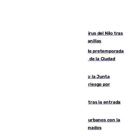
Málaga refuerza la vigilancia por el virus del Nilo tras
detectar un mosquito positivo en Campanillas
Málaga-Ceuta: cuarto compromiso de pretemporada
de los blanquiazules en busca del Trofeo de la Ciudad
Autónoma
Málaga, en alerta por el virus del Nilo: la Junta
decreta Campanillas como zona de alto riesgo por
varios casos recientes
El Gobierno registra 1.342 menores tras la entrada
masiva del pasado 30 de julio
Cádiz despide seis «puntos negros» urbanos con la
orden de retirada para quioscos abandonados