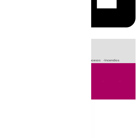
HOY
|
Fútbol
Primera División
Crisis Migratoria en Ceuta
Sucesos
Incendios
Andalucía