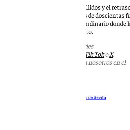
Ante los intentos de permuta fallidos y el retras
los hermanos han recogido más de doscientas fir
celebración de un cabildo extraordinario donde
formalmente adelantar su puesto.
Más noticias de
101TV
en las redes
sociales:
Instagram
,
Facebook
,
Tik Tok
o
X
.
Puedes ponerte en contacto con nosotros en el
correo
informativos@101tv.es
Tags:
Consejo General de Hermandades y Cofradías de Sevilla
Últimas noticias