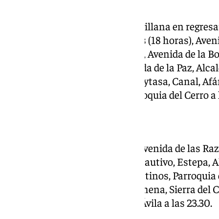
Será la primera corporación sevillana en regresar
recorrido: Puente de las Delicias (18 horas), Aven
de la Palmera, Plaza de América, Avenida de la Bo
de las Mercedes, Glorieta Avenida de la Paz, Al
Cajal, Ronda del Tamarguillo, Hytasa, Canal, Afá
los Dolores y entrada en la parroquia del Cerro a 
Sevilla Sur
Puente de las Delicias (18.00), Avenida de las Raz
Señora de las Mercedes, Jesús Cautivo, Estepa, 
Bustamante, Avenida de los Teatinos, Parroquia
Torres, Almirante Topete, Marchena, Sierra del C
en la Parroquia de San Juan de Ávila a las 23.30.