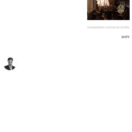
Regreso de las hermandades rocieras de Sevilla.
101TV
Curro Bono
lunes, 25 mayo 2026, 17:08
Compartir: