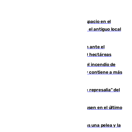
Las marca internacionales ganan espacio en el
Centro de Málaga: La Tagliatella abre en el antiguo local
de Vox Sports Bar
Moreno pide extremar la precaución ante el
incendio de Niebla, que supera las 4.000 hectáreas
340 personas más desalojadas por el incendio de
Niebla, que mantiene a 410 evacuadas y contiene a más
de 500 efectivos trabajando
Italia responde ante las "medidas de represalia" del
Gobierno de Sánchez
El Sevilla se desinfla ante el Leverkusen en el último
ensayo (1-2)
Tensión en la prisión de Alhaurín tras una pelea y la