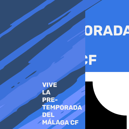
Ir
al
contenido
Tiktok