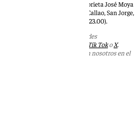
Avenida Expo 92 a las 20.00, Glorieta José Moya
Basílica del Cachorro, Castilla, Callao, San Jorge,
Evangelista y Capilla del Rocío (23.00).
Más noticias de
101TV
en las redes
sociales:
Instagram
,
Facebook
,
Tik Tok
o
X
.
Puedes ponerte en contacto con nosotros en el
correo
informativos@101tv.es
Tags:
Romería de El Rocío
Últimas noticias