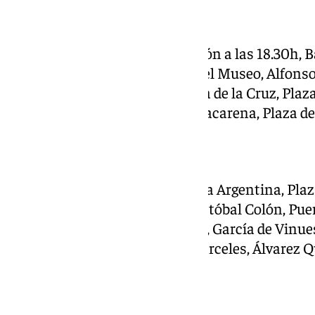
Macarena
Puente del Cristo de la Expiración a las 18.30h, 
Paradas, San Laureano, Plaza del Museo, Alfonso
Laraña, Alcázares, Santa Ángela de la Cruz, Plaza
Relator, Parras, Basílica de la Macarena, Plaza de
Sevilla
Blas Infante a las 19h, República Argentina, Pla
Paseo de las Delicias, Paseo Cristóbal Colón, Pu
de Mayo, Arfe, Puerta del Arenal, García de Vin
Plaza de San Francisco, Entrecárceles, Álvarez Q
Triana