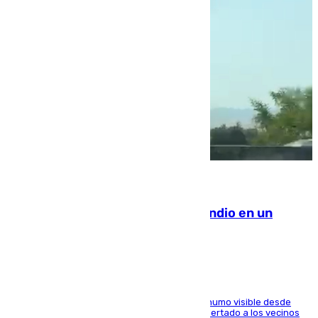
08.08.2026
Los Bomberos combaten un incendio en un
paraje de Granada
El fuego ha levantado una densa columna de humo visible desde
distintos puntos del Área Metropolitana y ha alertado a los vecinos