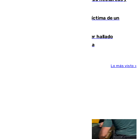
mantiene desalojadas a 474 personas
El tenista checho Lehecka, nueva víctima de un
Rafa Jódar que está siendo imparable
Muere un hombre de 58 años tras ser hallado
inconsciente en una piscina en Cómpeta
Lo más visto >
Más noticias
Ver más >