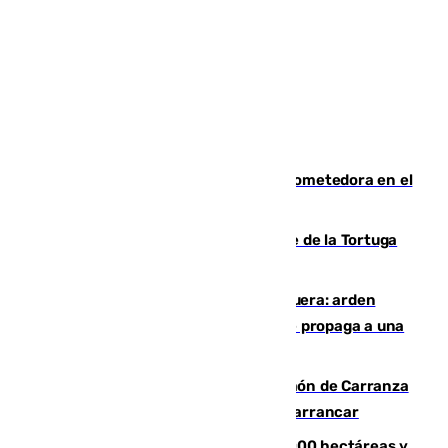
El año 2007, una generación muy prometedora en el
mundo del fútbol
Incendio forestal en el paraje Monte de la Tortuga
de Málaga
Incendio en un vertedero de Antequera: arden
chatarra, muebles y palets y el fuego se propaga a una
zona de monte
Las Palmas conquista el Trofeo Ramón de Carranza
y somete a un Cádiz que no termina de arrancar
El incendio de Niebla alcanza las 8.000 hectáreas y