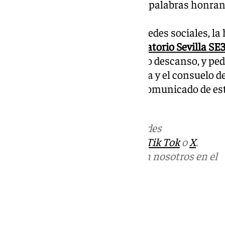
el que expresó bellas y sentidas palabras honran
su hermandad.
En un comunicado emitido en redes sociales, l
velatorio tendrá lugar en el
Tanatorio Sevilla SE
Sagrados Titulares por su eterno descanso, y p
devotos una oración por su alma y el consuelo de
tenga en su gloria”, termina el comunicado de est
101tv.es
Más noticias de
101TV
en las redes
sociales:
Instagram
,
Facebook
,
Tik Tok
o
X
.
Puedes ponerte en contacto con nosotros en el
correo
informativos@101tv.es
Tags:
Últimas noticias