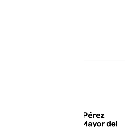
Andalucía
Fallece Ignacio José Pérez
Franco, ex Hermano Mayor del