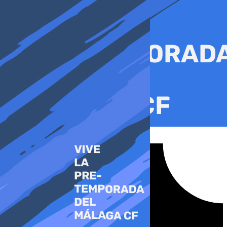
Ir
al
contenido
Tiktok