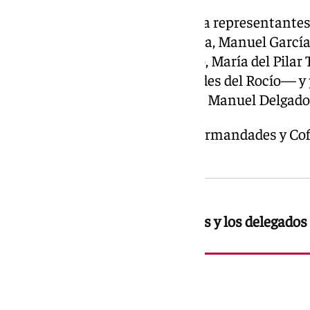
La candidatura también designa representantes
Gloria —Esperanza García Perea, Manuel García
Urbano, Manuel Martín Fajardo, María del Pilar 
este último para las hermandades del Rocío— y 
Amparo Rodríguez Babío y Juan Manuel Delgado
Las elecciones al Consejo de Hermandades y Cofra
próximo lunes, 29 de junio.
Estos son los cargos generales y los delegados 
Sacramentales
Vicepresidente: José Carretero
Secretario: José Francisco Haldón