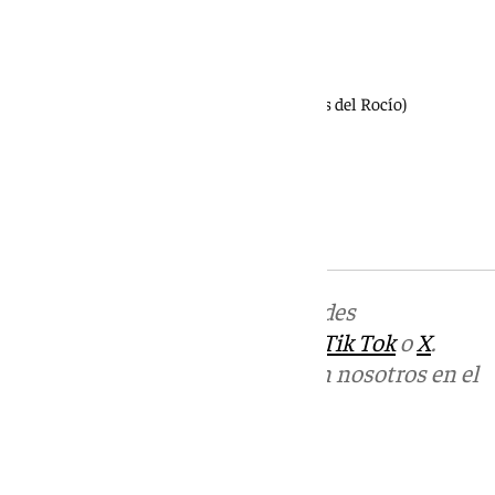
José Manuel García Urbano
Manuel Martín Fajardo
María del Pilar Torras
Juan Antonio Martínez (hermandades del Rocío)
Hermandades Sacramentales
Amparo Rodríguez Babío
Juan Manuel Delgado
Más noticias de
101TV
en las redes
sociales:
Instagram
,
Facebook
,
Tik Tok
o
X
.
Puedes ponerte en contacto con nosotros en el
correo
informativos@101tv.es
Tags: