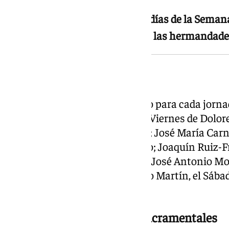
La candidatura cubre todos los días de la Seman
además de representantes para las hermandades
Los delegados de día
El equipo incorpora un delegado para cada jorn
Sevilla. Hugo Gentil asumirá el Viernes de Dolor
Talavera, el Domingo de Ramos; José María Carn
Manuel Román, el Martes Santo; Joaquín Ruiz-Fr
Antonio Oliert, el Jueves Santo; José Antonio M
Ruiz, el Viernes Santo; y Ernesto Martín, el Sáb
Resurrección.
Hermandades de Gloria y Sacramentales