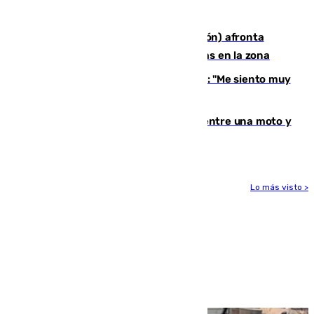
shop'
El incendio forestal de Tírig (Castellón) afronta
horas claves ante el riesgo de tormentas en la zona
De la Fuente, homenajeado en Haro: "Me siento muy
emocionado"
Muere un hombre en un accidente entre una moto y
un quad en un pueblo de Granada
Lo más visto >
Más noticias
Ver más >