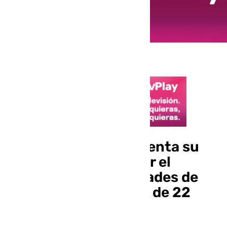
José Roda Peña presenta su
candidatura a presidir el
Consejo de Hermandades de
Sevilla con un equipo de 22
miembros