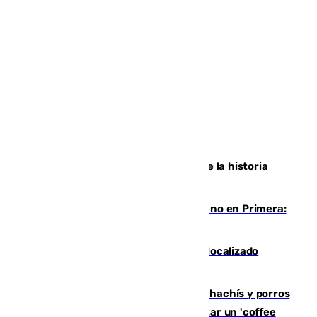
El segundo mes de julio más cálido de la historia
intensifica los incendios en Europa
Las ganas de Larrubia ante su estreno en Primera:
"En busca de más sueños"
Muere un joven de 21 años tras ser localizado
inconsciente en una piscina de El Palo
Cae una red que vendía marihuana, hachís y porros
en Marbella: cinco detenidos por regentar un 'coffee