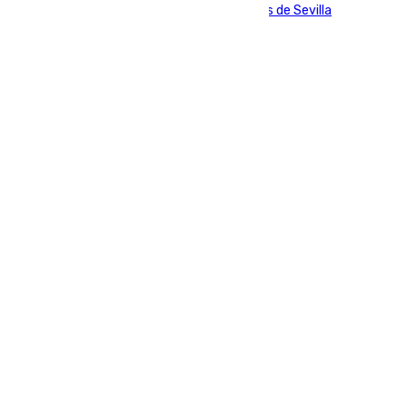
Consejo General de Hermandades y Cofradías de Sevilla
Últimas noticias