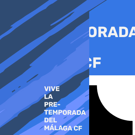
Ir
al
contenido
Tiktok