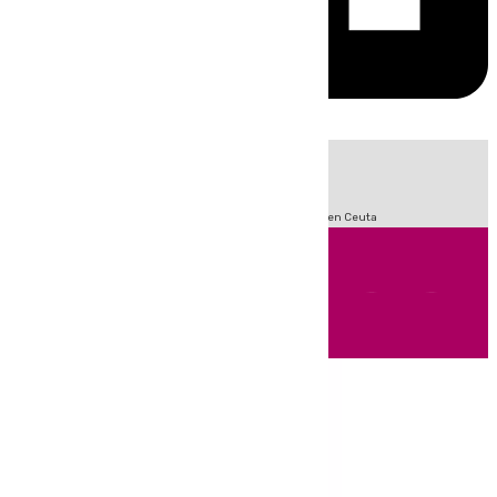
HOY
|
Sucesos
Incendios
Fútbol
LaLiga
Crisis Migratoria en Ceuta
Andalucía