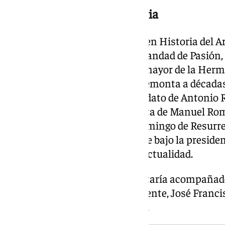
Un perfil con larga trayectoria
Roda Peña es profesor y doctor en Historia del A
sevillana. Hermano de la Hermandad de Pasión,
de la Magdalena, fue hermano mayor de la Herm
vinculación con el Consejo se remonta a décadas
Sacramentales durante el mandato de Antonio R
que mantuvo en la primera junta de Manuel Rom
delegado del Sábado Santo y Domingo de Resurre
2018 ejerce como vicepresidente bajo la presiden
que ha desempeñado hasta la actualidad.
Si resulta elegido, Roda Peña estaría acompañad
José Carretero como vicepresidente, José Franc
Eduardo Carrera como tesorero.