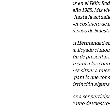
de mi niñez vislumbro sus inicios en el Félix Rod
mi andadura cofrade allá por el año 1985. Mis v
Hermandad, desde sus orígenes hasta la actuali
tenido el inmenso privilegio de ser costalero de 
capataz, durante varios años, del paso de Nuestr
Siempre he procurado servir a mi Hermandad en
demandado. Ahora pienso que ha llegado el mome
por lo que comunico mi intención de presenta
Mayor de nuestra corporación de cara a los comi
diciembre de 2025. Mi propósito es situar a nue
le pertenece entre las de Sevilla, para lo que co
todos nuestros hermanos, sin distinción alguna
Me despido no sin antes invitaros a ser partícip
esperanza de saber atender cada uno de vuestros
Un abrazo en Cristo.