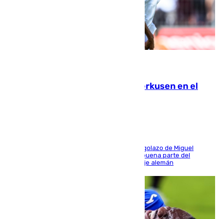
08.08.2026
El Sevilla se desinfla ante el Leverkusen en el
último ensayo (1-2)
El conjunto de Luis García se adelantó con un golazo de Miguel
Sierra y ofreció buenas sensaciones durante buena parte del
encuentro, pero acabó cediendo ante el empuje alemán