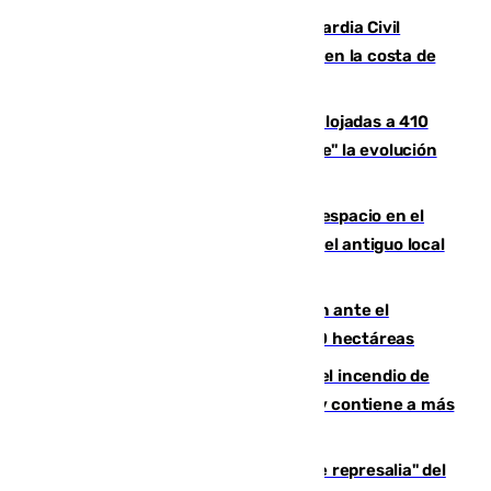
Persecución en Punta Umbría: la Guardia Civil
interviene más de 800 kilos de cocaína en la costa de
Huelva
El incendio de Niebla mantiene desalojadas a 410
personas que siguen con "incertidumbre" la evolución
del viento
Las marcas internacionales ganan espacio en el
Centro de Málaga: la Tagliatella abre en el antiguo local
de Vox Sports Bar
Moreno pide extremar la precaución ante el
incendio de Niebla, que supera las 4.000 hectáreas
340 personas más desalojadas por el incendio de
Niebla, que mantiene a 410 evacuadas y contiene a más
de 500 efectivos trabajando
Italia responde ante las "medidas de represalia" del