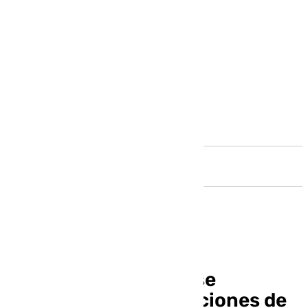
Andalucía
Juan Manuel Osuna se
presentará a las elecciones de