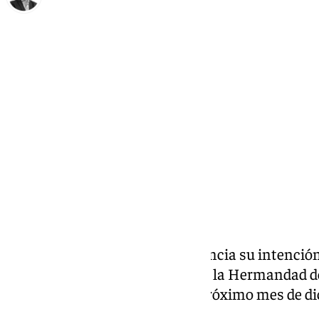
Curro Bono
jueves, 20 marzo 2025, 14:30
Compartir:
Juan Manuel Osuna Diana anuncia su intención
candidato a Hermano Mayor de la Hermandad de
comicios que se celebrarán el próximo mes de d