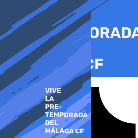
Ir
al
contenido
Tiktok