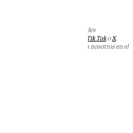
Juanma Osuna
Más noticias de
101TV
en las redes
sociales:
Instagram
,
Facebook
,
Tik Tok
o
X
.
Puedes ponerte en contacto con nosotros en el
correo
informativos@101tv.es
Tags:
Últimas noticias