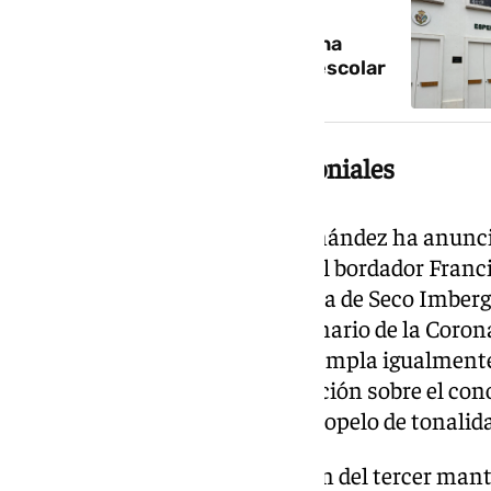
La candidatura de Revuelta a la
Esperanza de Triana propone una
unidad para combatir el acoso escolar
Nuevas ejecuciones patrimoniales
En el capítulo patrimonial, Fernández ha anunc
del tercer manto diseñado por el bordador Franc
y la réplica de la histórica corona de Seco Imbe
en la celebración del cincuentenario de la Coro
de Triana. La candidatura contempla igualmente 
misterio y el palio, y la intervención sobre el c
dragones, que pasaría a un terciopelo de tonalid
El programa incluye la ejecución del tercer mant