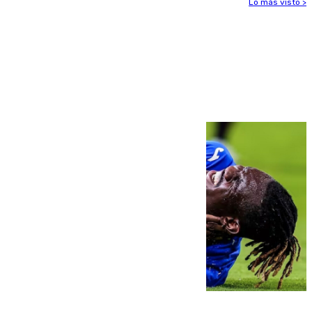
Lo más visto >
Más noticias
Ver más >