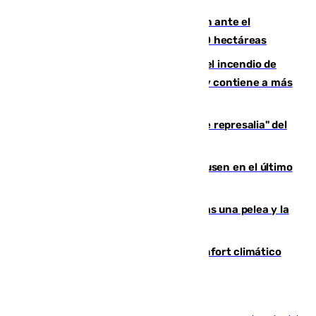
Moreno pide extremar la precaución ante el
incendio de Niebla, que supera las 4.000 hectáreas
340 personas más desalojadas por el incendio de
Niebla, que mantiene a 410 evacuadas y contiene a más
de 500 efectivos trabajando
Italia responde ante las "medidas de represalia" del
Gobierno de Sánchez
El Sevilla se desinfla ante el Leverkusen en el último
ensayo (1-2)
Tensión en la prisión de Alhaurín tras una pelea y la
incautación de un punzón
Málaga contabiliza 148 zonas de confort climático
para enfrentar las altas temperaturas