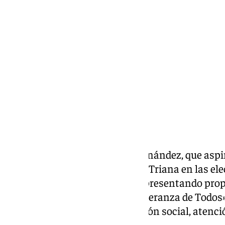
Curro Bono
viernes, 8 mayo 2026, 14:25
Compartir:
La candidatura de Feliciano Fernández, que asp
Hermandad de la Esperanza de Triana en las elec
próximo 30 de junio, continúa presentando pro
hermanos. Bajo el lema «La Esperanza de Todos»
grandes áreas: patrimonio, acción social, atenc
reorganización de la Madrugá.