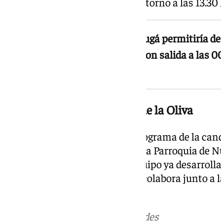
las 00.30 horas y la entrada, en torno a las 13.30
El cambio de puesto en la Madrugá permitiría des
Poder unos 40 minutos antes, con salida a las 0
las 13.30 horas
Acción social: la parroquia de la Oliva
La acción social completa el programa de la ca
anunciado la incorporación de la Parroquia de Nu
iniciativas solidarias que su equipo ya desarrolla
Viviendas, donde actualmente colabora junto a l
Jesús Obrero.
Más noticias de
101TV
en las redes