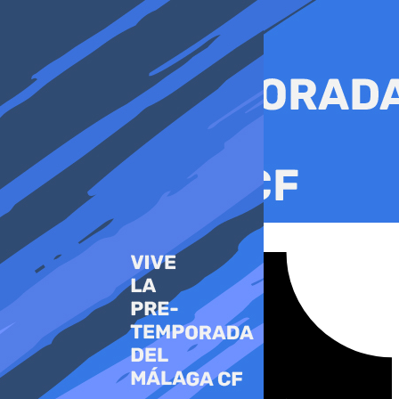
Ir
al
contenido
Tiktok