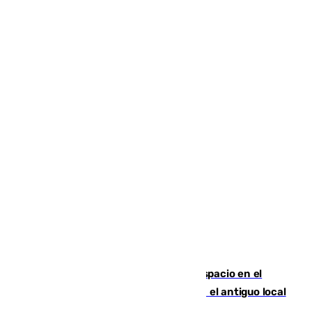
Las marca internacionales ganan espacio en el
Centro de Málaga: La Tagliatella abre en el antiguo local
de Vox Sports Bar