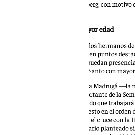
réplica de la corona de Seco Imberg, con motivo 
Coronación Canónica
Sillas para hermanos de mayor edad
Entre las medidas orientadas a los hermanos de
propone la instalación de sillas en puntos destac
cofradía, con el objetivo de que puedan presenci
durante la mañana del Viernes Santo con mayo
En materia de organización de la Madrugá —la n
Santo, considerada la más importante de la Sem
Feliciano Fernández ha asegurado que trabajará
recupere su histórico cuarto puesto en el orden d
este cambio permitiría despejar el cruce con l
40 minutos antes. El nuevo horario planteado situ