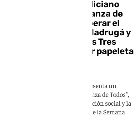
La candidatura de Feliciano
Fernández a la Esperanza de
Triana propone recuperar el
cuarto puesto en la Madrugá y
que los músicos de las Tres
Caídas dejen de pagar papeleta
de sitio
El aspirante a hermano mayor presenta un
programa bajo el lema "La Esperanza de Todos",
con medidas sobre patrimonio, acción social y la
organización de la noche grande de la Semana
Santa sevillana