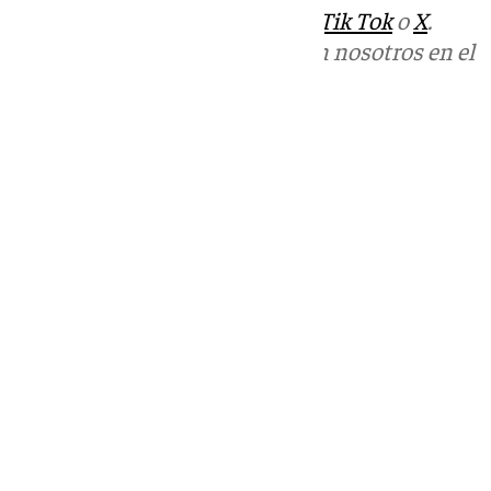
sociales:
Instagram
,
Facebook
,
Tik Tok
o
X
.
Puedes ponerte en contacto con nosotros en el
correo
informativos@101tv.es
Tags:
Esperanza de Triana
Últimas noticias