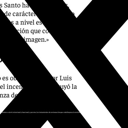
s Santo hace tres meses,
, de carácter conservativo
ntes a nivel estructural y
estauración que contribuyan a
ica de la imagen.»
ocinio
 es obra del escultor Luis
 el incendio que destruyó la
nza de la desaparecida.
xistentes a nivel estructural y funcional; y por otro, los tratamientos de restauración que contribuyan a la restitución