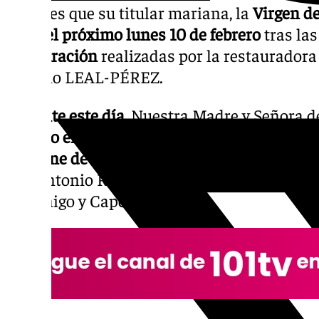
oficiales que su titular mariana, la
Virgen de
culto el próximo lunes 10 de febrero
tras la
restauración
realizadas por la restauradora
Estudio LEAL-PÉREZ.
Patrocinio regresará culto
Durante este día
, Nuestra Madre y Señora d
al culto en el Retablo Mayor de la Basílica
. 
solemne de acción de gracias a las 20:00 h
DE. Antonio Rodríguez Babío, delegado dio
Canónigo y Capellán Real.