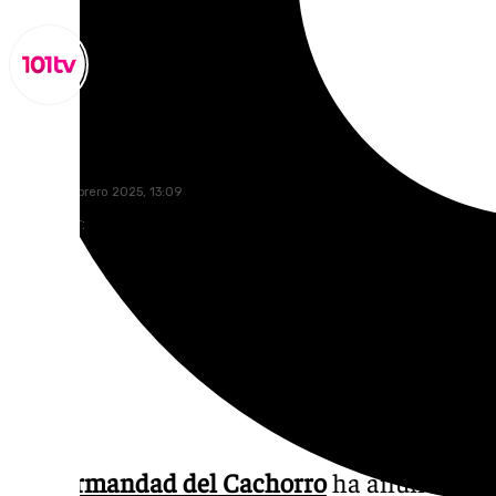
Lynx Devs
jueves, 6 febrero 2025, 13:09
Compartir:
La
Hermandad del Cachorro
ha anunciado a