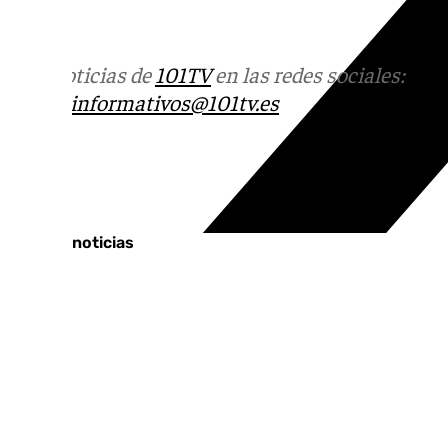
101tv.es
Más noticias de
101TV
en las redes sociales:
Ins
correo
informativos@101tv.es
Tags:
Últimas noticias