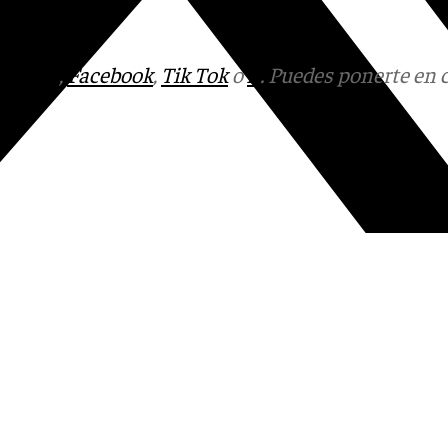
tagram
,
Facebook
,
Tik Tok
o
X
. Puedes ponerte en 