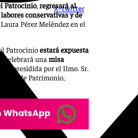
l Patrocinio
,
regresará al
X-twitter
s
labores conservativas y de
 Laura Pérez Meléndez en el
el Patrocinio
estará expuesta
Se celebrará una
misa
oras
, presidida por el Ilmo. Sr.
cesano de Patrimonio,