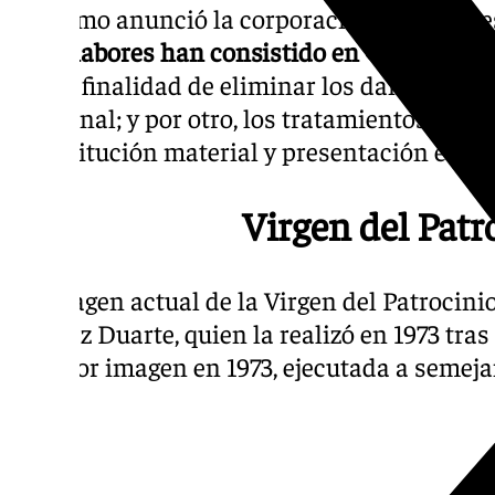
Tal como anunció la corporación del Vierne
estas labores han consistido en
«por un lado
con la finalidad de eliminar los daños existe
funcional; y por otro, los tratamientos de r
la restitución material y presentación estét
Virgen del Patr
La imagen actual de la Virgen del Patrocinio
Álvarez Duarte, quien la realizó en 1973 tras
anterior imagen en 1973, ejecutada a semeja
Tal como anunció la corporación del Viernes Santo hace tres meses,
estas labores han consistido en
«por un lado, de carácter conservativo con la finalidad de eliminar los daños e
material y presentación estética de la imagen.»