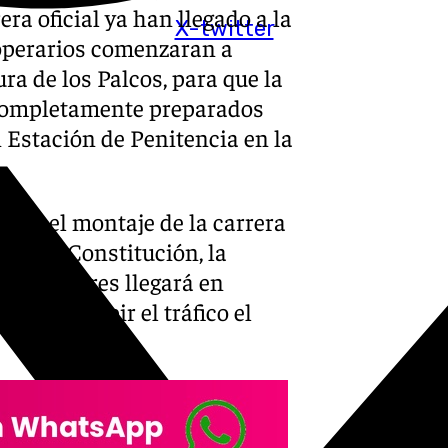
ra oficial ya han llegado a la
X-twitter
 operarios comenzaran a
ra de los Palcos, para que la
 completamente preparados
 Estación de Penitencia en la
ndo el montaje de la carrera
a de la Constitución, la
stos lugares llegará en
interrumpir el tráfico el