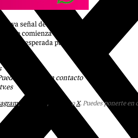
nueva señal de la llegada de
dad que comienza a
ana mas esperada para todos
s
 Puedes ponerte en contacto
v.es
tagram
,
Facebook
,
Tik Tok
o
X
. Puedes ponerte en 