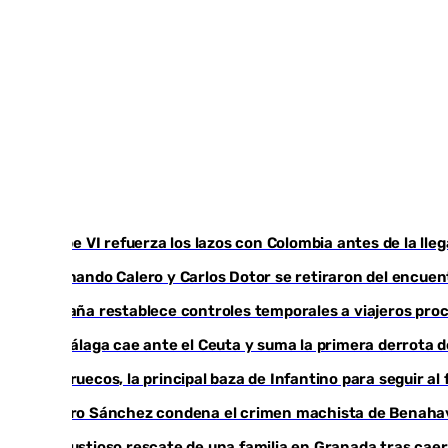
Felipe VI refuerza los lazos con Colombia antes de la ll
Fernando Calero y Carlos Dotor se retiraron del encuen
España restablece controles temporales a viajeros proc
El Málaga cae ante el Ceuta y suma la primera derrota
Marruecos, la principal baza de Infantino para seguir al 
Pedro Sánchez condena el crimen machista de Benaha
Angustioso rescate de una familia en Granada tras caer