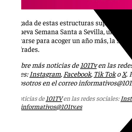
La llegada de estas estructuras supone una 
una nueva Semana Santa a Sevilla, una ciu
prepararse para acoger un año más, la sem
los cofrades.
Descubre más noticias de
101Tv
en las rede
sociales:
Instagram
,
Facebook
,
Tik Tok
o
X
.
con nosotros en el correo
informativos@101t
Más noticias de
101TV
en las redes sociales:
Ins
correo
informativos@101tv.es