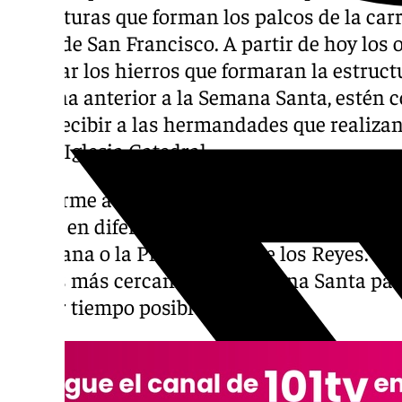
estructuras que forman los palcos de la carre
Plaza de San Francisco. A partir de hoy los
instalar los hierros que formaran la estructu
semana anterior a la Semana Santa, estén
para recibir a las hermandades que realizan
Santa Iglesia Catedral.
Conforme avance la cuaresma, irán aparecie
oficial en diferentes lugares como la Avenid
Campana o la Plaza Virgen de los Reyes. A e
fechas más cercanas a la Semana Santa para 
menor tiempo posible.