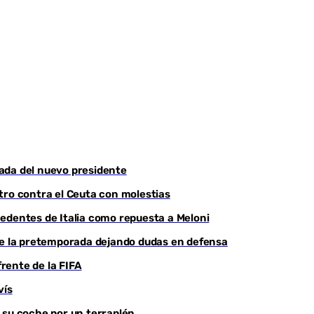
Youtube
egada del nuevo presidente
tro contra el Ceuta con molestias
edentes de Italia como repuesta a Meloni
 de la pretemporada dejando dudas en defensa
frente de la FIFA
vís
 su coche por un terraplén