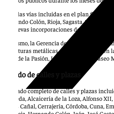
espacios públicos durante los meses de alt
Entre las vías incluidas en el plan figuran 
Hernando Colón, Rioja, Sagasta, Sierpes, Te
las nuevas incorporaciones de Alfonso XII,
Asimismo, la Gerencia de Urbanismo sumini
estructuras metálicas que se colocarán en l
Jesús de la Pasión, La Campana y el Paseo 
Listado de calles y plazas
El listado completo de calles y plazas inclui
Albareda, Alcaicería de la Loza, Alfonso XII
Carlos Cañal, Cerrajería, Córdoba, Cuna, E
Polavieja, Hernando Colón, Jaén, José Gesto