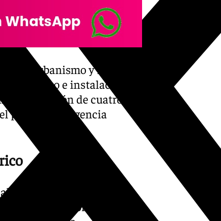
encia de Urbanismo y Medio
e suministro e instalación
on una duración de cuatro
el periodo de vigencia
rico
alles y plazas del casco
ar zonas de sombra en