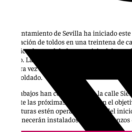
El Ayuntamiento de Sevilla ha iniciado este
instalación de toldos en una treintena de ca
histórico dentro del plan municipal de som
verano. La principal novedad de este año es
primera vez de las calles Alfonso XII, Córdo
de entoldado.
Los trabajos han comenzado en la calle Sier
durante las próximas semanas con el objeti
estructuras estén operativas antes del inici
permanecerán instalados hasta comienzos 