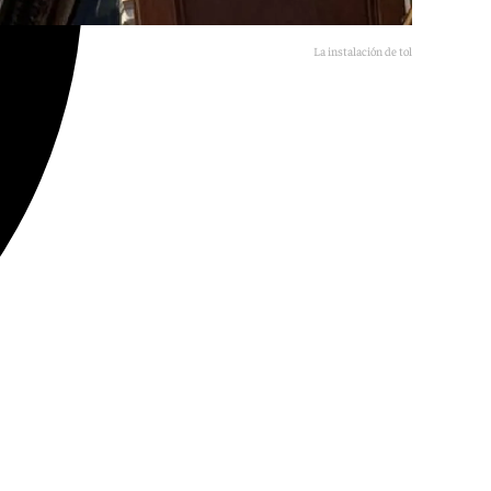
La instalación de toldos en Sevilla.
101TV