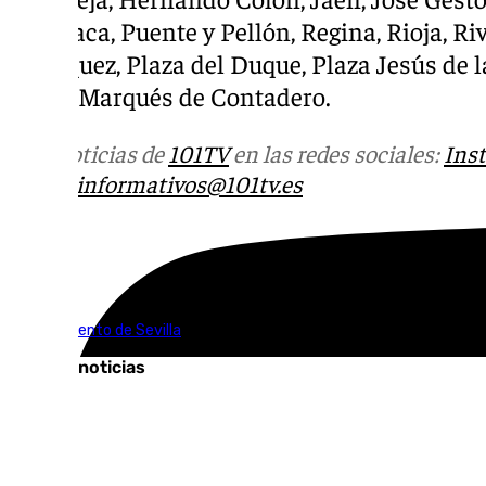
Caravaca, Puente y Pellón, Regina, Rioja, Riv
Velázquez, Plaza del Duque, Plaza Jesús de 
Paseo Marqués de Contadero.
Más noticias de
101TV
en las redes sociales:
Ins
correo
informativos@101tv.es
Tags:
Ayuntamiento de Sevilla
Últimas noticias