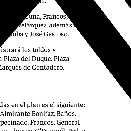
as temperaturas.
Albareda, Cuna, Francos,
tuán y Velázquez, además de
 Córdoba y José Gestoso.
strará los toldos y
a Plaza del Duque, Plaza
Marqués de Contadero.
das en el plan es el siguiente:
, Almirante Bonifaz, Baños,
mpecinado, Francos, General
so, Lineros, O’Donnell, Pedro