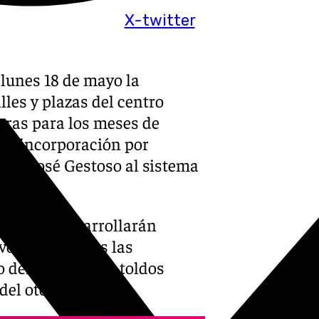
X-twitter
 lunes 18 de mayo la
lles y plazas del centro
bras para los meses de
 la incorporación por
ba y José Gestoso al sistema
pes y se desarrollarán
vo de que todas las
o del verano. Los toldos
del otoño.