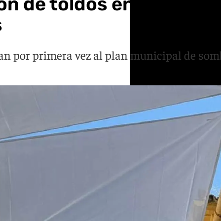
ción de toldos en 30 calle
s
an por primera vez al plan municipal de som