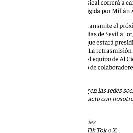
horas. El acompañamiento musical correrá a carg
Agrupación Coral Portuense dirigida por Millán A
En directo a través de 101TV retransmite el próxi
horas el Vía Crucis de las Cofradías de Sevilla , 
de Hermandades y Cofradías y que estará presidid
Hermandad del Santo Entierro. La retrasmisión d
Cuaresma será presentado por el equipo de Al C
y Esteban Romera junto al resto de colaborador
cofrade.
Descubre más noticias de
101Tv
en las redes soc
Tok
o
X
. Puedes ponerte en contacto con nosotro
informativos@101tv.es
Más noticias de
101TV
en las redes
sociales:
Instagram
,
Facebook
,
Tik Tok
o
X
.