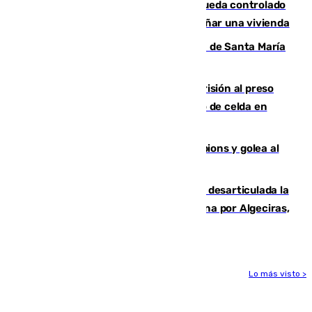
El incendio forestal de San Roque queda controlado
tras obligar a evacuar a 19 familias y dañar una vivienda
La restauración de la Real Colegiata de Santa María
de Antequera ya tiene adjudicataria
El Supremo ratifica los 17 años de prisión al preso
que mató estrangulado a su compañero de celda en
Morón
El Betis supera el examen de Champions y golea al
Arsenal en Dublín (1-3)
Golpe internacional al narcotráfico: desarticulada la
red que introdujo 21 toneladas de cocaína por Algeciras,
Málaga y Valencia
Lo más visto >
Más noticias