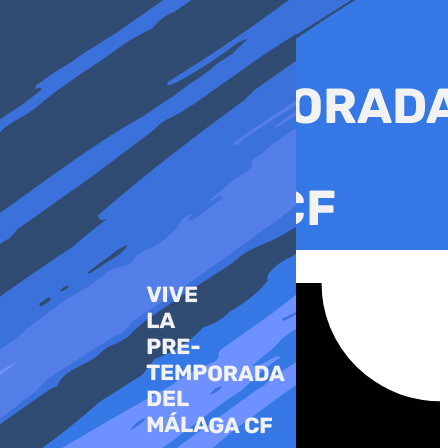
Ir
al
contenido
Tiktok