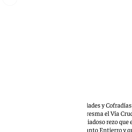
Miguel Alfonso
lunes, 10 marzo 2025, 16:48
Compartir:
El Consejo General de Hermandades y Cofradías d
como cada primer lunes de Cuaresma el Vía Cru
Penitenciales de la ciudad. Un piadoso rezo que e
Yacente de la Hermandad del Santo Entierro y qu