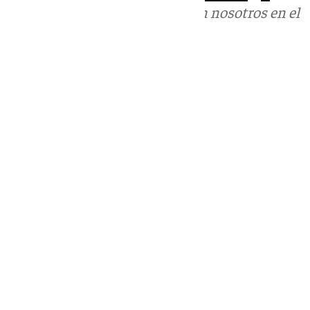
Puedes ponerte en contacto con nosotros en el
correo
informativos@101tv.es
Tags:
Últimas noticias