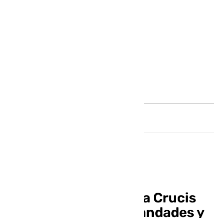
Andalucía
Sigue en directo el Vía Crucis
del Consejo de Hermandades y