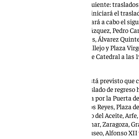
El recorrido y el horario es el siguiente: traslados
Hermandad del Santo Entierro iniciará el traslado
Gregorio a las 18.00 horas y llevará a cabo el sigu
Plaza del Duque, O’Donnell, Velázquez, Pedro Car
Plaza del Salvador, Entrecárceles, Álvarez Quint
Placentines, Cardenal Amigo Vallejo y Plaza Virge
llegará a la Puerta de los Palos de Catedral a las 
horas .
El acto del piadoso Vía Crucis está previsto que 
finalización, se procederá al traslado de regreso 
con el siguiente recorrido: Salida por la Puerta d
continuar por Plaza Virgen de los Reyes, Plaza de
González, Almirantazgo, Postigo del Aceite, Arfe,
Plaza de Molviedro, Doña Guiomar, Zaragoza, Gra
Miguel de Carvajal, Plaza del Museo, Alfonso XII 