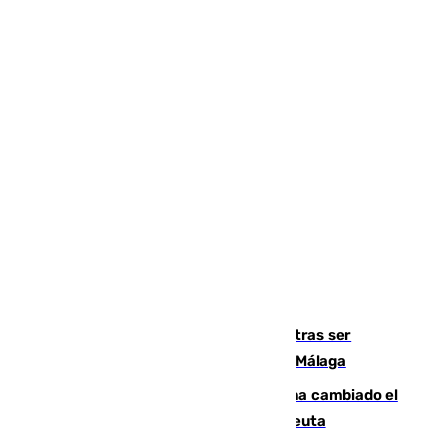
Un turista de 17 años, hospitalizado tras ser
atropellado a propósito en el Centro de Málaga
De bocadillos a lentejas y pollo: así ha cambiado el
menú de los militares desplegados en Ceuta