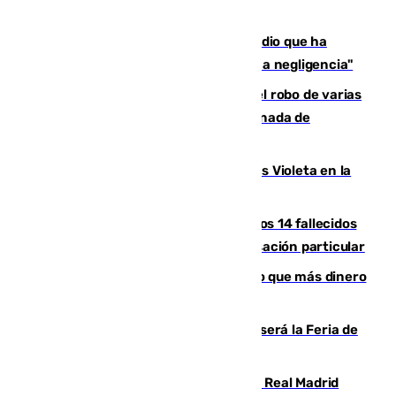
El acalde de Niebla cree que el incendio que ha
afectado a dos aldeas se originó "por una negligencia"
Golpe cofrade en Jaén: investigan el robo de varias
joyas de la Virgen de la Fuensanta Coronada de
Alcaudete
Con Málaga exige duplicar los Puntos Violeta en la
Feria de Málaga
La Justicia ofrece a las familias de los 14 fallecidos
en el incendio de Los Gallardos ser acusación particular
Juanlu Sánchez, el sexto canterano que más dinero
deja en las arcas del Sevilla
Talleres, escape room y música: así será la Feria de
la Juventud Cofrade de Málaga
El fichaje más caro de la historia del Real Madrid