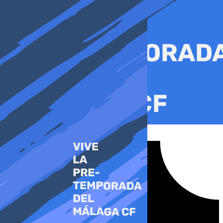
Ir
al
contenido
Tiktok