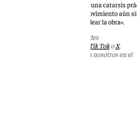
una experiencia muy profunda, una catarsis pr
confirmó que «hay un cuarto movimiento aún sin 
añadir en un futuro para redondear la obra».
Más noticias de
101TV
en las redes
sociales:
Instagram
,
Facebook
,
Tik Tok
o
X
.
Puedes ponerte en contacto con nosotros en el
correo
informativos@101tv.es
Tags:
Últimas noticias