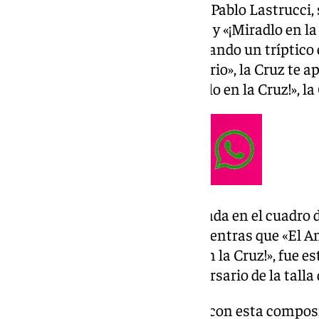
En el concierto, presentado por
Pablo Lastrucci,
Calvario», «El Amor crucificado» y «¡Miradlo en l
símbolo: la Cruz de Cristo, formando un tríptico 
compositor, en «Subida al Calvario», la Cruz te a
la Cruz te sacrifica; y en «¡Miradlo en la Cruz!», 
«Subida al Calvario» está inspirada en el cuadro 
Hermandad de la Carretería, mientras que «El A
al Cristo del Amor y, «¡Miradlo en la Cruz!», fue
Tejera con motivo del 450 aniversario de la talla 
La intención de David Hurtado con esta composi