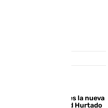
Andalucía
Sinfonía de la Cruz» es la nueva
composición de David Hurtado