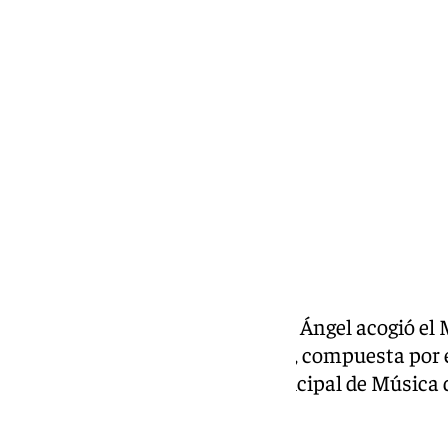
Lynx Devs
viernes, 7 marzo 2025, 14:53
Compartir:
La Iglesia Conventual del Santo Ángel acogió el 
estreno de «Sinfonía de la Cruz», compuesta por 
interpretada por la Banda Municipal de Música de
José Peña Rubio.