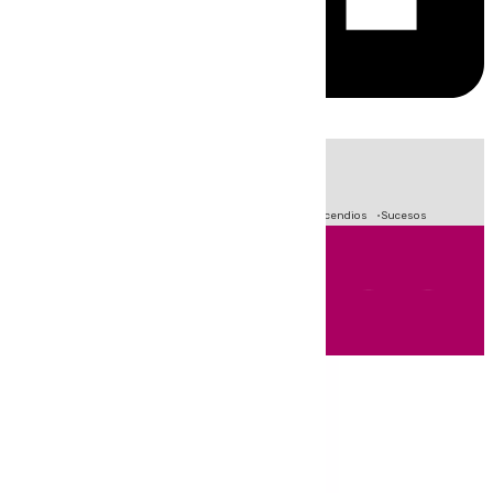
HOY
|
Fútbol
Primera División
Crisis Migratoria en Ceuta
Incendios
Sucesos
Andalucía