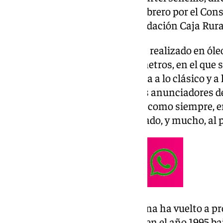
presentado este sábado 22 de febrero por el Co
de la Ciudad de Sevilla en la Fundación Caja Rural
La obra se trata de un retrato de realizado en óle
dimensiones de 140 x 97 centímetros, en el que s
dolorosa bajo un estilo que evoca a lo clásico y a 
anteriormente en otros carteles anunciadores de
Tras descubrir la obra envuelta, como siempre, e
público ha dejado claro ha gustado, y mucho, al 
De hecho, la Esperanza Macarena ha vuelto a pr
momento, siendo la última vez en el año 1995 baj