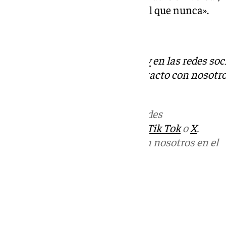
mensaje este año más universal que nunca».
Descubre más noticias de
101Tv
en las redes soc
Tok
o
X
. Puedes ponerte en contacto con nosotro
informativos@101tv.es
Más noticias de
101TV
en las redes
sociales:
Instagram
,
Facebook
,
Tik Tok
o
X
.
Puedes ponerte en contacto con nosotros en el
correo
informativos@101tv.es
Tags:
Últimas noticias