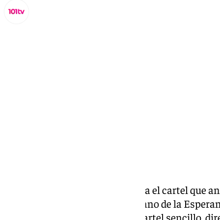
Lynx Devs
sábado, 22 febrero 2025, 15:24
Compartir:
La artista Virginia Saldaña firma el cartel que 
Sevilla con el rostro y primer plano de la Espe
protagonista indiscutible. Un cartel sencillo, dir