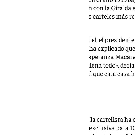
con la imagen del ojo de la virgen con la Giralda
considerándose como uno de los carteles más rec
Semana Santa sevillana.
Durante la presentación del cartel, el presiden
Cofradías de Sevilla, Paco Vélez, ha explicado qu
representa solo el rostro de la Esperanza Macar
Santa. «Solamente su rostro, lo llena todo», decí
para 101 en el programa especial que esta casa h
presentación del cartel.
Las claves del cartel
Tras la presentación de su obra, la cartelista ha
entrevista que ha concedido en exclusiva para 