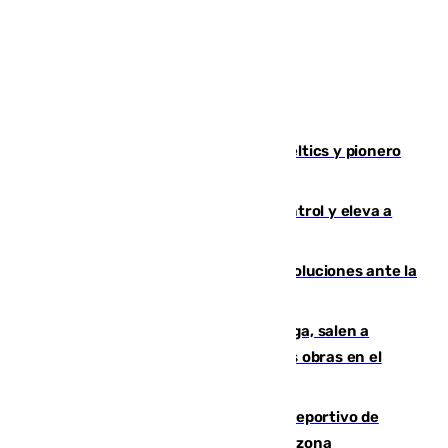
Muere Don Nelson, leyenda de los Celtics y pionero
desde el banquillo de la NBA
El incendio de Niebla avanza sin control y eleva a
8.000 las hectáreas afectadas
Más de 15.000 ceutíes claman por soluciones ante la
crisis migratoria
Los vecinos de Pedregalejo en Málaga, salen a
protestar en contra del resultado de las obras en el
paseo marítimo
Un incendio en un local del puerto deportivo de
Fuengirola genera una gran susto en la zona