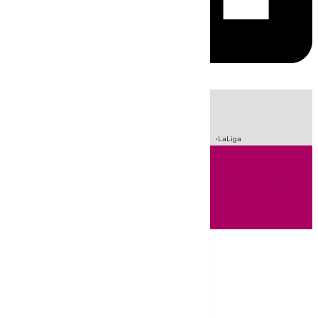
HOY
|
Incendios
Sucesos
Crisis Migratoria en Ceuta
Fútbol
LaLiga
Andalucía