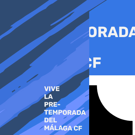
Ir
al
contenido
Tiktok