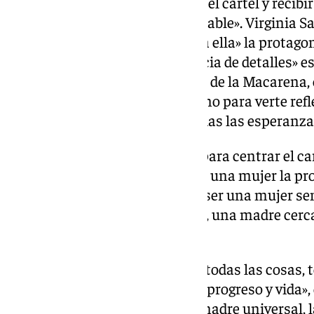
la que me esperaba al descubrir el cartel y recibir
gente, ha sido precioso e inolvidable». Virginia 
claro desde el primer día que era ella» la protago
que ser». Asegura que la «ausencia de detalles» es 
que » es directamente la mirada de la Macarena, 
no solo para el recogimiento si no para verte refl
Semana Santa con luz y con todas las esperanzas
Ante la elección de la dolorosa para centrar el c
presentación que «tenía que ser una mujer la pro
Semana Santa 2025. Tenía que ser una mujer sen
directa», y debía ser «una madre, una madre cer
encima del nombre de Sevilla».
Según Saldaña, el cartel, «sobre todas las cosas,
necesario, sinónimo de ilusión, progreso y vida»,
que, para mí estuvo claro, una madre universal,