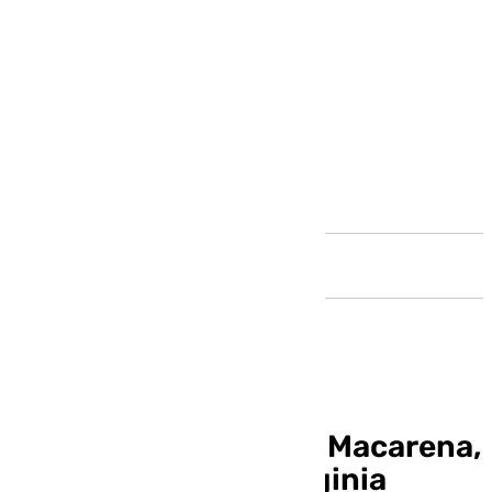
Andalucía
Un primer plano de la Macarena,
así es el cartel de Virginia