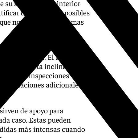
e su avance por el interior
tificar con precisión posibles
 que no presentan síntomas
trol es un almez situado en
e María Luisa. El árbol, cuya
resenta cierta inclinación,
e incluye inspecciones
y evaluaciones adicionales
 sirven de apoyo para
ada caso. Estas pueden
edidas más intensas cuando
n.