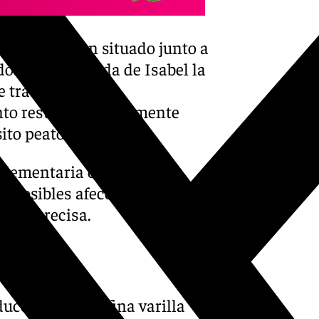
brachychiton situado junto a
dos en la avenida de Isabel la
 trata de árboles
to resulta especialmente
ito peatonal.
plementaria cuando las
e posibles afecciones
 más precisa.
ucción de una fina varilla