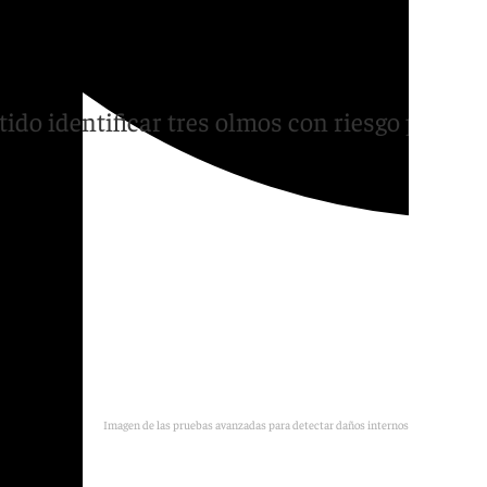
as avanzadas en Sevilla
ido identificar tres olmos con riesgo para
Imagen de las pruebas avanzadas para detectar daños internos en los árboles
E.P