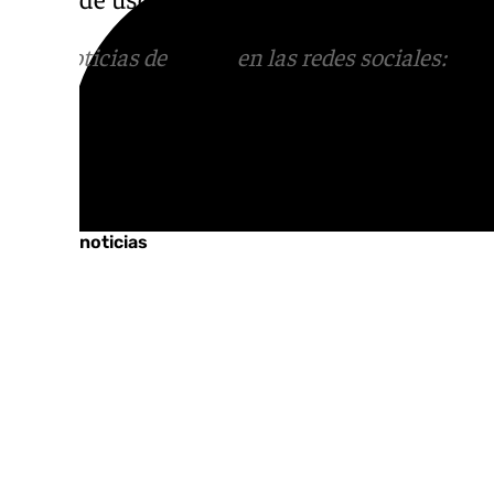
Más noticias de
101TV
en las redes sociales:
Ins
correo
informativos@101tv.es
Tags:
Últimas noticias