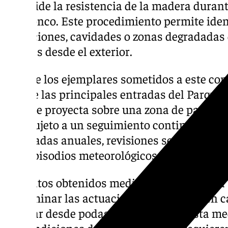
que mide la resistencia de la madera durant
del tronco. Este procedimiento permite iden
pudriciones, cavidades o zonas degradadas
visibles desde el exterior.
Uno de los ejemplares sometidos a este con
una de las principales entradas del Parque d
copa se proyecta sobre una zona de paso y p
está sujeto a un seguimiento continuado qu
avanzadas anuales, revisiones semestrales 
tras episodios meteorológicos adversos.
Los datos obtenidos mediante resistografía
determinar las actuaciones necesarias en c
abarcar desde podas de seguridad hasta m
las condiciones del ejemplar así lo requiere