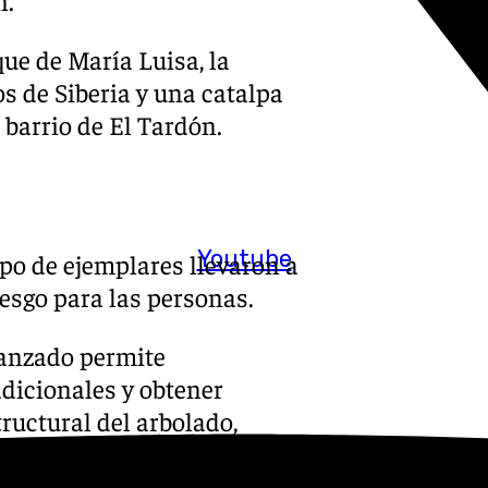
ue de María Luisa, la
 de Siberia y una catalpa
 barrio de El Tardón.
Youtube
po de ejemplares llevaron a
iesgo para las personas.
vanzado permite
dicionales y obtener
ructural del arbolado,
 edad avanzada o ubicados en
adanía.