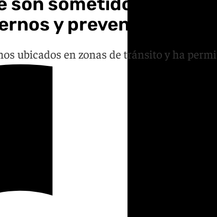
e son sometidos a prueb
ernos y prevenir riesgos
s ubicados en zonas de tránsito y ha permit