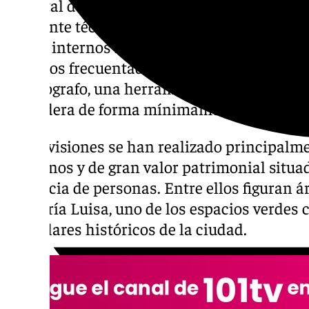
Un total de 33 árboles de gran porte han si
mediante técnicas avanzadas de diagnóstico
daños internos no visibles desde el exterior
espacios frecuentados por peatones. La cam
resistógrafo, una herramienta que permite a
la madera de forma mínimamente invasiva.
Las revisiones se han realizado principalm
veteranos y de gran valor patrimonial situa
afluencia de personas. Entre ellos figuran á
de María Luisa, uno de los espacios verdes
ejemplares históricos de la ciudad.