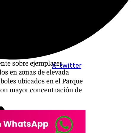
do examinados en Sevilla
 para detectar posibles
 y reforzar la seguridad en
paña incluye el uso del
nalizar el estado interno de
ente sobre ejemplares
X-twitter
dos en zonas de elevada
rboles ubicados en el Parque
 con mayor concentración de