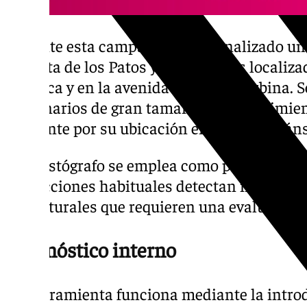
Durante esta campaña se han analizado un 
la Isleta de los Patos y dos almeces localiza
Católica y en la avenida Conde de Urbina. Se
centenarios de gran tamaño cuyo seguimien
relevante por su ubicación en áreas de tráns
El resistógrafo se emplea como prueba com
inspecciones habituales detectan indicios d
estructurales que requieren una evaluación
Diagnóstico interno
La herramienta funciona mediante la introd