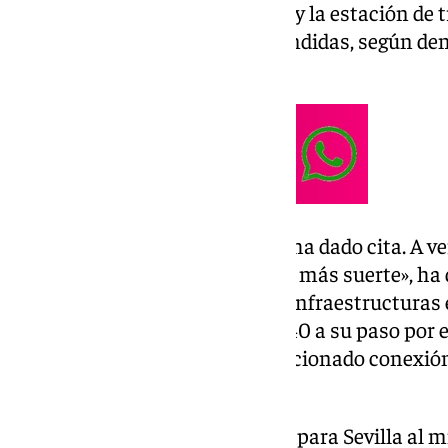
conexiones entre el aeropuerto y la estación de 
peticiones no han sido aún atendidas, según den
menos un año.
«No tenemos noticias y no nos ha dado cita. A ve
catalán, los sevillanos tenemos más suerte», ha
a esa demanda por el déficit de infraestructuras e
encuentran el remate de la SE-40 a su paso por el 
anillo de Cercanías, y la ya mencionado conexió
Justa.
He ido a Madrid a reclamar para Sevilla al m