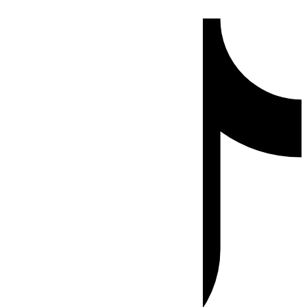
Ir
Tiktok
al
contenido