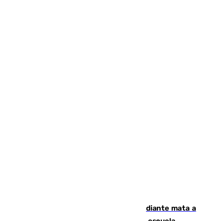
Desastre en Tailandia: un joven estudiante mata a
tiros a sus abuelo y a profesores en una escuela