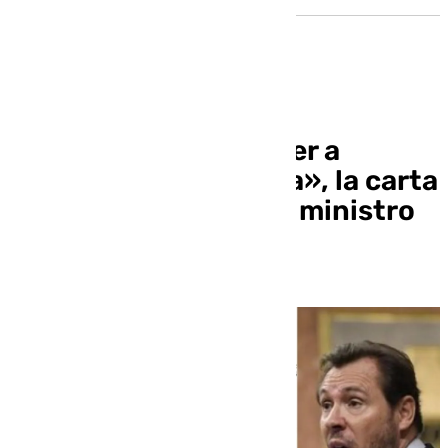
A la seva disposició per a
mantenir una trobada», la carta
en catalán de Sanz al ministro
Puente