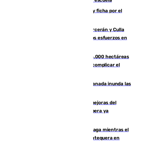
Luca Zidane rompe con el Granada y ficha por el
Leganés
Incendios de Castellón: Sierra Engarcerán y Culla
evolucionan positivamente y centran los esfuerzos en
Tírig
El incendio de Niebla ya supera las 4.000 hectáreas
afectadas y "se espera que se vuelva a complicar el
fuego"
Una tormenta en la provincia de Granada inunda las
calles de Puebla de Don Fadrique
La inversión del Ayuntamiento en mejoras del
entorno del Prado de San Sebastián supera ya
1.600.000 euros
El taró tiñe de niebla la costa de Málaga mientras el
calor se concentra en el interior con Antequera en