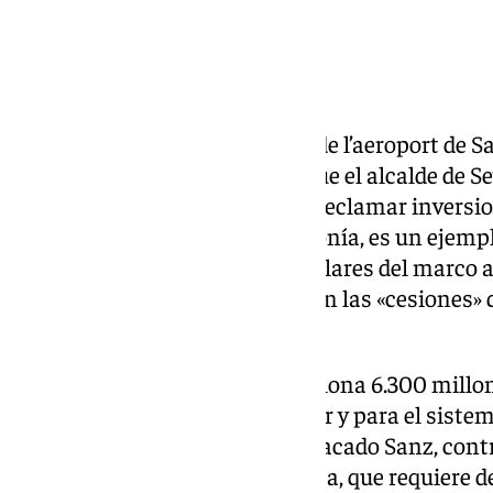
Excm, S. Ministro, la connexió de l’aeroport de Sa
comienza la carta en catalán que el alcalde de Se
al ministro Óscar Puente para reclamar inversion
la ciudad. El gesto, repleto de ironía, es un ejemp
que mantienen los líderes populares del marco a
Gobierno central, al que achacan las «cesiones» 
vienen realizando a Cataluña.
«En estos años, han ido a Barcelona 6.300 millon
Sants, la nueva que se va a hacer y para el sistem
Rodalies de Barcelona», ha destacado Sanz, cont
que atraviesa la capital andaluza, que requiere 