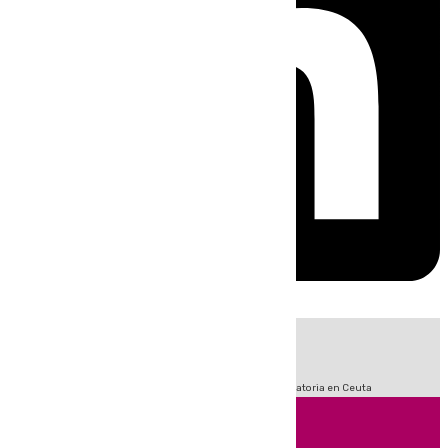
HOY
|
Fútbol
Sucesos
LaLiga
Primera División
Crisis Migratoria en Ceuta