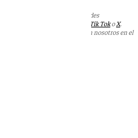
Más noticias de
101TV
en las redes
sociales:
Instagram
,
Facebook
,
Tik Tok
o
X
.
Puedes ponerte en contacto con nosotros en el
correo
informativos@101tv.es
Tags:
Últimas noticias